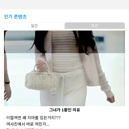
인기 콘텐츠
일간
주간
그녀가 1황인 이유
·
이럴꺼면 왜 치마를 입은거지???
·
여사친에서 바로 여친각...