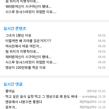
·
점 위치가 치명적이네...
·
워터밤여신이 시구여신이 됐네...
·
시스루 망사스타킹이 위험한 이유....
실시간 콘텐츠
·
그녀가 1황인 이유
08.06
·
이럴꺼면 왜 치마를 입은거지???
08.06
·
여사친에서 바로 여친각...
08.06
·
점 위치가 치명적이네...
08.06
·
워터밤여신이 시구여신이 됐네...
08.06
·
시스루 망사스타킹이 위험한 이유....
08.06
·
영상이 100만뷰를 찍은 이유
08.06
실시간 댓글
·
좋아요
연우이모
03.05
·
먹고 싶은 음식 실컷 먹고 그 영상으로 떼 돈도 버네 ㄷㄷ. 하고 싶은 것만 하고 부자되네.
yoonsukjang
10.28
·
맨유에서 나왔으면 좋겠다
파란하늘은하수
10.26
·
포부가..
파란하늘은하수
10.26