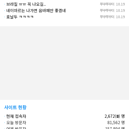
·
브라질 ㅠㅠ 꼭 나오길..
쭈꾸쭈꾸미
10.19
·
네이마르는 나가면 음바페만 좋겠네
쭈꾸쭈꾸미
10.19
·
호날두 ㅋㅋㅋㅋ
쭈꾸쭈꾸미
10.19
사이트 현황
·
현재 접속자
2,672(
8
) 명
·
오늘 방문자
81,562 명
·
어제 방문자
157,894 명