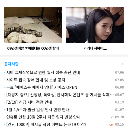
07년생이랑 ㅈ버렸다는 00년생 할미
카리나 사복이....
+
공지사항
·
서버 교체작업으로 인한 일시 접속 중단 안내
07.06
·
사이트 접속 장애 안내 및 보상 공지
07.05
·
무료 '페이스북 페이지 임대' 서비스 OPEN
06.08
·
[재공지 중요] 선정성, 폭력성, 반사회적 콘텐츠 등 게시물 삭제 엄중 조치 안내
05.07
·
[2/19] 긴급 서버 점검 안내
02.19
·
1월 4,5주차 출금 일정 임시 변경 안내
01.07
·
연휴로 인한 10월 2주차 지급 일자 변경 안내
09.28
+1
·
[건당 1000P] 게시글 작성 이벤트 (~6/19 마감)
09.15
+707