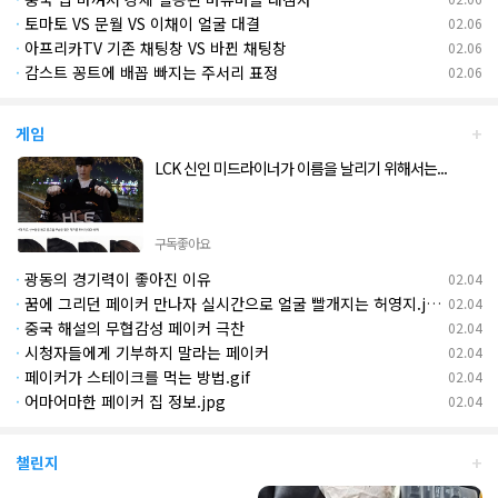
·
토마토 VS 문월 VS 이채이 얼굴 대결
02.06
·
아프리카TV 기존 채팅창 VS 바뀐 채팅창
02.06
·
감스트 꽁트에 배꼽 빠지는 주서리 표정
02.06
+
게임
LCK 신인 미드라이너가 이름을 날리기 위해서는...
구독좋아요
·
광동의 경기력이 좋아진 이유
02.04
·
꿈에 그리던 페이커 만나자 실시간으로 얼굴 빨개지는 허영지.jpg
02.04
·
중국 해설의 무협감성 페이커 극찬
02.04
·
시청자들에게 기부하지 말라는 페이커
02.04
·
페이커가 스테이크를 먹는 방법.gif
02.04
·
어마어마한 페이커 집 정보.jpg
02.04
+
챌린지