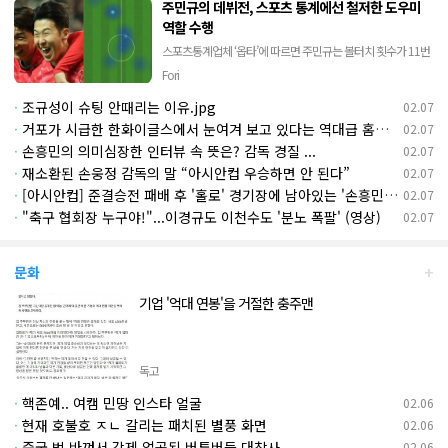
주민규의 데뷔전, 스포츠 통계에선 철저한 도우미
역할 수행
스포츠통계업체 ‘옵타’에 따르면 주민규는 볼터치 횟수가 11번
이었는데, 페널티지역에서 공을 만진 것은 단 1회였다. 흥미로
Fori
운 것은 그 한 번의 플레이가 굉장히 깊은 인상을 남겼다는 사실
·
조규성이 슈팅 안때리는 이유.jpg
02.07
이다. 황선홍 임시 감독이 “…
·
거포가 시급한 한화이글스에서 눈여겨 보고 있다는 역대급 홈런타자ㄷㄷ(영상)
02.07
·
손흥민의 의미심장한 인터뷰 속 뜻은? 감독 경질 ...
02.07
·
재소환된 손웅정 감독의 말 “아시안컵 우승하면 안 된다”
02.07
·
[아시안컵] 준결승전 패배 후 '홀로' 경기장에 남아있는 '손흥민' 선수(영상)
02.07
·
"축구 협회장 누구야!"...이경규도 이천수도 '분노 폭팔' (영상)
02.07
+
문화
기업 '억대 연봉'을 거절한 충주맨
독고
·
핵존예.. 여캠 민땅 인스타 얼굴
02.06
·
현재 호불호 ㅈㄴ 갈리는 패치된 별풍 화면
02.06
·
중국 법 바껴서 강제 얼공된 버튜버들 대참사
02.06