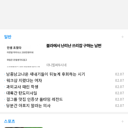
+
일반
블라에서 난리난 쓰리잡 구하는 남편
아니벌써두시네
·
남중남고나온 새내기들이 뒤늦게 후회하는 시기
02.07
·
워크샵 지렸다는 여자
02.07
·
과외교사 때린 학생
02.07
·
대륙간 탄도미사일
02.07
·
걸그룹 맛집 인증샷 올타임 레전드
02.07
·
당분간 아프지 말라는 의사
02.07
+
스포츠