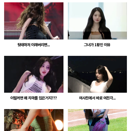
뒷태마저 이래버리면...
그녀가 1황인 이유
이럴꺼면 왜 치마를 입은거지???
여사친에서 바로 여친각...