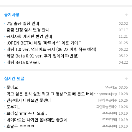
+
공지사항
·
2월 출금 일정 안내
02.02
·
출금 일정 임시 변경 안내
07.17
·
공지사항 게시판 변경 안내
11.21
·
[OPEN BETA] 레팅 '파트너스' 이용 가이드
01.25
·
레팅 1.0 ver. 업데이트 공지 (06.22 이후 적용 예정)
06.22
·
레팅 Beta 0.91 ver. 추가 업데이트(변경)
05.12
·
레팅 Beta 0.9 ver.
04.22
+
실시간 댓글
·
좋아요
연우이모
03.05
·
먹고 싶은 음식 실컷 먹고 그 영상으로 떼 돈도 버네 ㄷㄷ. 하고 싶은 것만 하고 부자되네.
yoonsukjang
10.28
·
맨유에서 나왔으면 좋겠다
파란하늘은하수
10.26
·
포부가..
파란하늘은하수
10.26
·
브라질 ㅠㅠ 꼭 나오길..
쭈꾸쭈꾸미
10.19
·
네이마르는 나가면 음바페만 좋겠네
쭈꾸쭈꾸미
10.19
·
호날두 ㅋㅋㅋㅋ
쭈꾸쭈꾸미
10.19