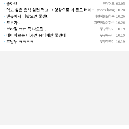
·
좋아요
연우이모
03.05
·
먹고 싶은 음식 실컷 먹고 그 영상으로 떼 돈도 버네 ㄷㄷ. 하고 싶은 것만 하고 부자되네.
yoonsukjang
10.28
·
맨유에서 나왔으면 좋겠다
파란하늘은하수
10.26
·
포부가..
파란하늘은하수
10.26
·
브라질 ㅠㅠ 꼭 나오길..
쭈꾸쭈꾸미
10.19
·
네이마르는 나가면 음바페만 좋겠네
쭈꾸쭈꾸미
10.19
·
호날두 ㅋㅋㅋㅋ
쭈꾸쭈꾸미
10.19