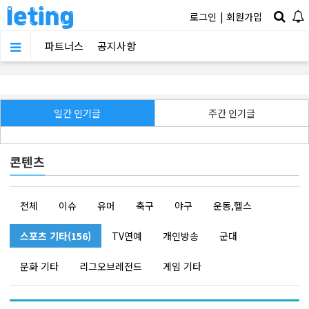
로그인
|
회원가입
파트너스
공지사항
일간 인기글
주간 인기글
콘텐츠
전체
이슈
유머
축구
야구
운동,헬스
스포츠 기타(156)
TV연예
개인방송
군대
문화 기타
리그오브레전드
게임 기타