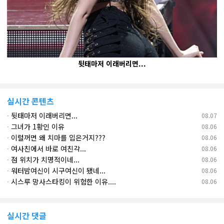
뒷태마저 이래버리면...
실시간 콘텐츠
·
뒷태마저 이래버리면...
08.07
·
그녀가 1황인 이유
08.06
·
이럴꺼면 왜 치마를 입은거지???
08.06
·
여사친에서 바로 여친각...
08.06
·
점 위치가 치명적이네...
08.06
·
워터밤여신이 시구여신이 됐네...
08.06
·
시스루 망사스타킹이 위험한 이유....
08.06
실시간 댓글