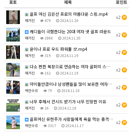
포토
제목
포인트
골프 여신 김은선 프로의 아름다운 스윙.mp4
x2
매거진
479
2024.11.20
캐디들이 극혐한다는 20대 여자 넷 골프 라운드
x2
매거진
2866
2024.11.20
윤이나 프로 우드 파워풀 샷.mp4
x2
매거진
319
2024.11.19
다소 편한 복장으로 연습하는 여자 골퍼의 스윙.mp4
x2
매거진
162
2024.11.19
아이돌만큼이나 남성팬들을 많이 보유한 여자골퍼TOP3에 대…
x2
백만수르
79
2024.11.18
너무 후해서 컨시드 받기가 너무 민망한 이유
x2
매거진
26
2024.11.18
골프여신 유현주가 사람들에게 욕을 먹는 충격적인 이유.mp…
x2
백만수르
3317
2024.11.17