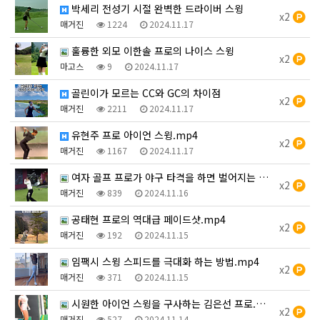
박세리 전성기 시절 완벽한 드라이버 스윙
x2
매거진
1224
2024.11.17
훌륭한 외모 이한솔 프로의 나이스 스윙
x2
마고스
9
2024.11.17
골린이가 모르는 CC와 GC의 차이점
x2
매거진
2211
2024.11.17
유현주 프로 아이언 스윙.mp4
x2
매거진
1167
2024.11.17
여자 골프 프로가 야구 타격을 하면 벌어지는 일.mp4
x2
매거진
839
2024.11.16
공태현 프로의 역대급 페이드샷.mp4
x2
매거진
192
2024.11.15
임팩시 스윙 스피드를 극대화 하는 방법.mp4
x2
매거진
371
2024.11.15
시원한 아이언 스윙을 구사하는 김은선 프로.mp4
x2
매거진
527
2024.11.14