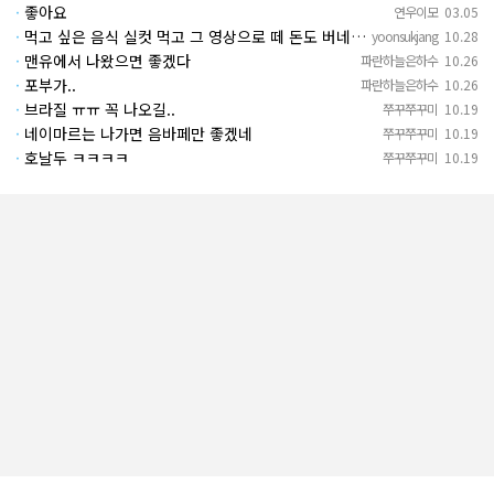
·
좋아요
연우이모
03.05
·
먹고 싶은 음식 실컷 먹고 그 영상으로 떼 돈도 버네 ㄷㄷ. 하고 싶은 것만 하고 부자되네.
yoonsukjang
10.28
·
맨유에서 나왔으면 좋겠다
파란하늘은하수
10.26
·
포부가..
파란하늘은하수
10.26
·
브라질 ㅠㅠ 꼭 나오길..
쭈꾸쭈꾸미
10.19
·
네이마르는 나가면 음바페만 좋겠네
쭈꾸쭈꾸미
10.19
·
호날두 ㅋㅋㅋㅋ
쭈꾸쭈꾸미
10.19