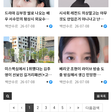
드라마 김부장 딸로 나오는 배
시사회 레전드 의상말고는 아무
우 서수민의 평상시 외모수…
것도 안입은거 아니냐고 난…
백만수르
26-07-08
백만수르
26-07-08
+
+
미스맥심에서 1위했다는 김주
베리굿 조현이 라이브 방송 도
영이 선보인 길거리패션(+고…
중 방심해서 생긴 민망한 …
백만수르
26-07-08
백만수르
26-07-08
+
+
목록
1
2
3
4
5
다음검색