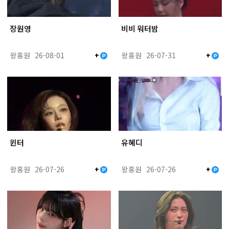
장원영
비비 워터밤
왕홍원
26-08-01
왕홍원
26-07-31
+
+
윈터
유혜디
왕홍원
26-07-26
왕홍원
26-07-26
+
+