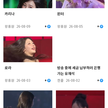
카리나
윈터
왕홍원
26-08-09
왕홍원
26-08-05
+
+
로라
방송 중에 세금 납부하러 은행
가는 유재석
왕홍원
26-08-03
한줄
26-08-02
+
+