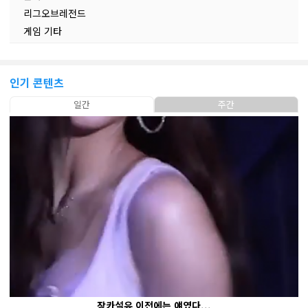
리그오브레전드
게임 기타
인기 콘텐츠
일간
주간
장카설유 이전에는 얘였다...