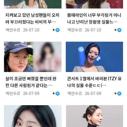
지켜보고 있던 남성팬들이 오히
몸매라인이 너무 부각된거 아니
려 부끄러웠다는 비비의 무…
냐고 난리난 장원영 실물느…
백만수르
26-07-10
백만수르
26-07-10
+
+
살이 조금만 빠졌을 뿐인데 완
콘서트 1열에서 바라본 ITZY 유
전 다른 사람된거 같다는 …
나의 실물 수준ㄷㄷ(…
백만수르
26-07-09
백만수르
26-07-09
+
+