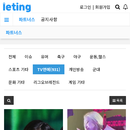
로그인
|
회원가입
파트너스
공지사항
파트너스
전체
이슈
유머
축구
야구
운동,헬스
스포츠 기타
TV연예(931)
개인방송
군대
문화 기타
리그오브레전드
게임 기타
목록