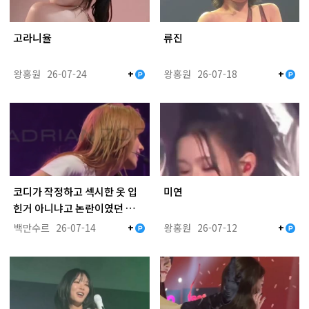
고라니율
류진
왕홍원
26-07-24
왕홍원
26-07-18
+
+
코디가 작정하고 섹시한 옷 입
미연
힌거 아니냐고 논란이였던 …
백만수르
26-07-14
왕홍원
26-07-12
+
+