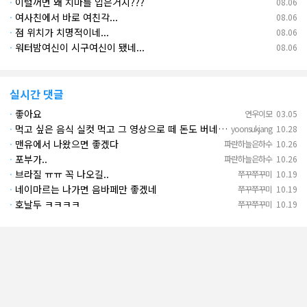
·
이럴꺼면 왜 치마를 입은거지???
08.06
·
여사친에서 바로 여친각...
08.06
·
점 위치가 치명적이네...
08.06
·
워터밤여신이 시구여신이 됐네...
08.06
실시간 댓글
·
좋아요
연우이모
03.05
·
먹고 싶은 음식 실컷 먹고 그 영상으로 떼 돈도 버네 ㄷㄷ. 하고 싶은 것만 하고 부자되네.
yoonsukjang
10.28
·
맨유에서 나왔으면 좋겠다
파란하늘은하수
10.26
·
포부가..
파란하늘은하수
10.26
·
브라질 ㅠㅠ 꼭 나오길..
쭈꾸쭈꾸미
10.19
·
네이마르는 나가면 음바페만 좋겠네
쭈꾸쭈꾸미
10.19
·
호날두 ㅋㅋㅋㅋ
쭈꾸쭈꾸미
10.19