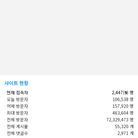
사이트 현황
·
현재 접속자
2,447(
9
) 명
·
오늘 방문자
106,538 명
·
어제 방문자
157,920 명
·
최대 방문자
463,604 명
·
전체 방문자
72,329,473 명
·
전체 게시물
55,320 개
·
전체 댓글수
2,971 개