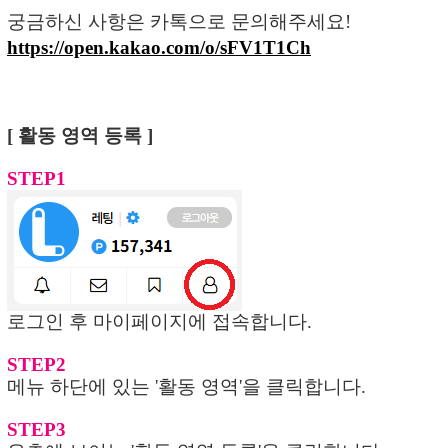
궁금하신 사항은 카톡으로 문의해주세요!
https://open.kakao.com/o/sFV1T1Ch
[ 활동 영역 등록 ]
STEP1
로그인 후 마이페이지에 접속합니다.
STEP2
메뉴 하단에 있는 '활동 영역'을 클릭합니다.
STEP3