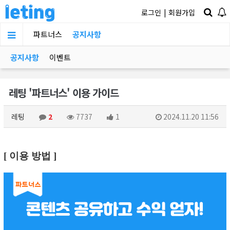
로그인
|
회원가입
파트너스
공지사항
공지사항
이벤트
레팅 '파트너스' 이용 가이드
레팅
2
7737
1
2024.11.20 11:56
[ 이용 방법 ]