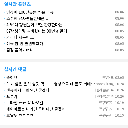
실시간 콘텐츠
·
영상이 100만뷰를 찍은 이유
08.06
·
소수의 남자팬들한테만...
08.06
·
4-50대 형님들이 보면 환장한다는...
08.06
·
07년생이랑 ㅈ버렸다는 00년생 할미
08.05
·
카리나 사복이....
08.05
·
예능 한 번 출연했다가....
08.05
·
점점 돌아가더니....
08.05
실시간 댓글
·
좋아요
연우이모
03.05
·
먹고 싶은 음식 실컷 먹고 그 영상으로 떼 돈도 버네 ㄷㄷ. 하고 싶은 것만 하고 부자되네.
yoonsukjang
10.28
·
맨유에서 나왔으면 좋겠다
파란하늘은하수
10.26
·
포부가..
파란하늘은하수
10.26
·
브라질 ㅠㅠ 꼭 나오길..
쭈꾸쭈꾸미
10.19
·
네이마르는 나가면 음바페만 좋겠네
쭈꾸쭈꾸미
10.19
·
호날두 ㅋㅋㅋㅋ
쭈꾸쭈꾸미
10.19