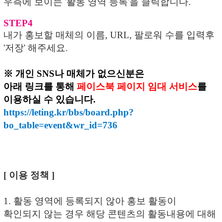
우측에 보이는 '활동 영역 등록'을 클릭합니다.
STEP4
내가 홍보할 매체의 이름, URL, 팔로워 수를 입력후
'저장' 해주세요.
※ 개인 SNS나 매체가 없으신분은
아래 링크를 통해
페이스북 페이지 임대 서비스
를
이용하실 수 있습니다.
https://leting.kr/bbs/board.php?
bo_table=event&wr_id=736
[ 이용 정책 ]
1. 활동 영역에 등록되지 않아 홍보 활동이
확인되지 않는 경우
해당 콘텐츠의 활동내용에 대해