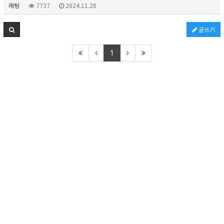
레팅
7737
2024.11.20
글쓰기
1