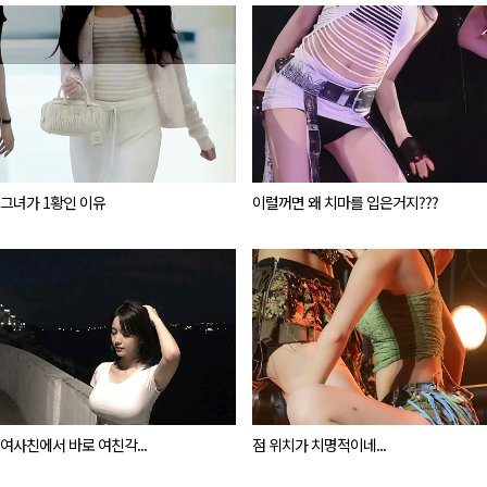
그녀가 1황인 이유
이럴꺼면 왜 치마를 입은거지???
여사친에서 바로 여친각...
점 위치가 치명적이네...