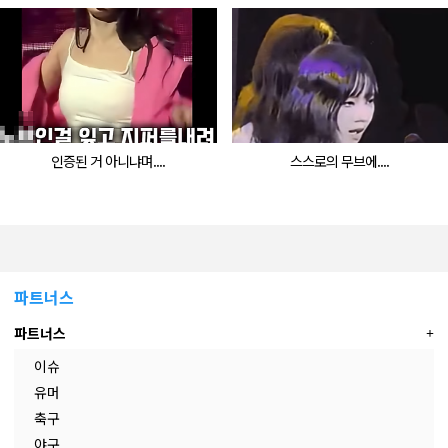
인증된 거 아니냐며....
스스로의 무브에....
파트너스
파트너스
이슈
유머
축구
야구