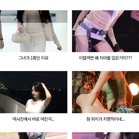
그녀가 1황인 이유
이럴꺼면 왜 치마를 입은거지???
여사친에서 바로 여친각...
점 위치가 치명적이네...