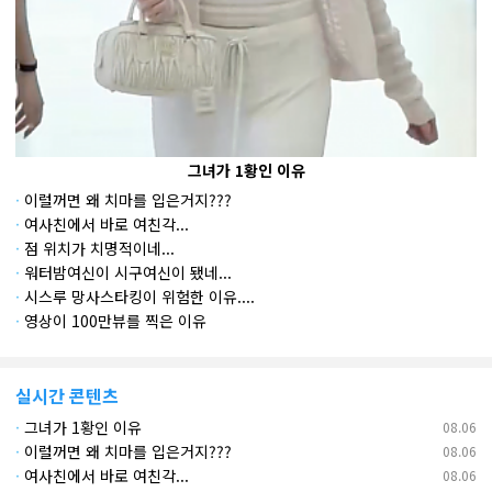
그녀가 1황인 이유
·
이럴꺼면 왜 치마를 입은거지???
·
여사친에서 바로 여친각...
·
점 위치가 치명적이네...
·
워터밤여신이 시구여신이 됐네...
·
시스루 망사스타킹이 위험한 이유....
·
영상이 100만뷰를 찍은 이유
실시간 콘텐츠
·
그녀가 1황인 이유
08.06
·
이럴꺼면 왜 치마를 입은거지???
08.06
·
여사친에서 바로 여친각...
08.06