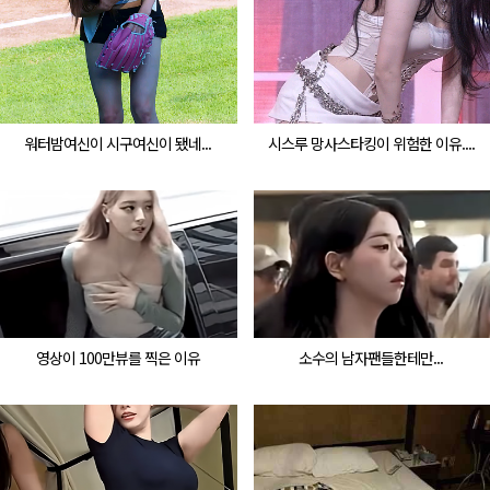
워터밤여신이 시구여신이 됐네...
시스루 망사스타킹이 위험한 이유....
영상이 100만뷰를 찍은 이유
소수의 남자팬들한테만...