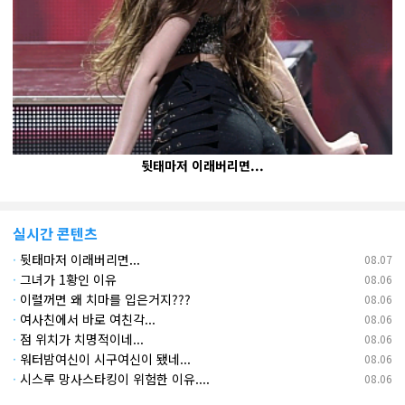
뒷태마저 이래버리면...
실시간 콘텐츠
·
뒷태마저 이래버리면...
08.07
·
그녀가 1황인 이유
08.06
·
이럴꺼면 왜 치마를 입은거지???
08.06
·
여사친에서 바로 여친각...
08.06
·
점 위치가 치명적이네...
08.06
·
워터밤여신이 시구여신이 됐네...
08.06
·
시스루 망사스타킹이 위험한 이유....
08.06