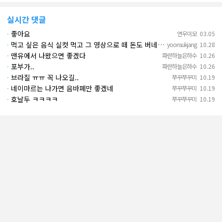
실시간 댓글
·
좋아요
연우이모
03.05
·
먹고 싶은 음식 실컷 먹고 그 영상으로 떼 돈도 버네 ㄷㄷ. 하고 싶은 것만 하고 부자되네.
yoonsukjang
10.28
·
맨유에서 나왔으면 좋겠다
파란하늘은하수
10.26
·
포부가..
파란하늘은하수
10.26
·
브라질 ㅠㅠ 꼭 나오길..
쭈꾸쭈꾸미
10.19
·
네이마르는 나가면 음바페만 좋겠네
쭈꾸쭈꾸미
10.19
·
호날두 ㅋㅋㅋㅋ
쭈꾸쭈꾸미
10.19