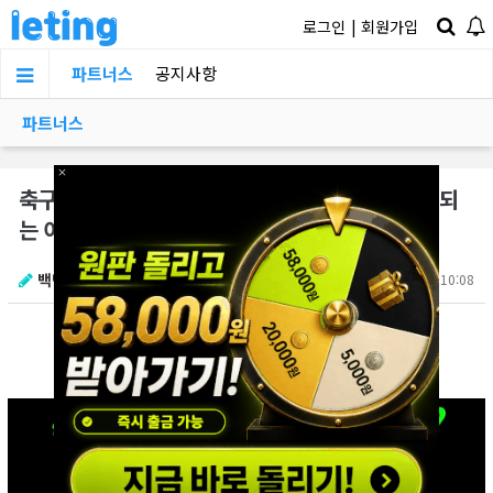
로그인
|
회원가입
파트너스
공지사항
파트너스
×
×
축구협회 표적이 됐던 옌스의 과거발언들이 재조명되
는 이유
백만수르
07.08 10:08