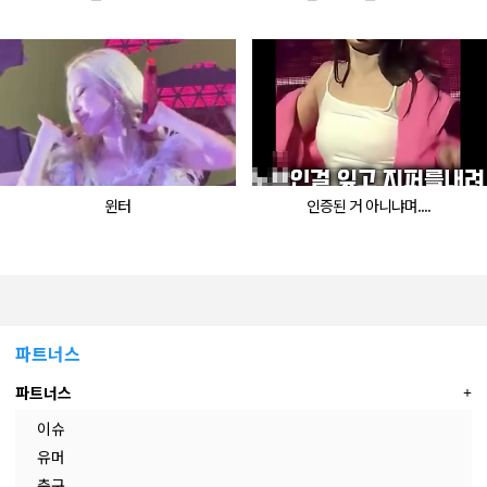
윈터
인증된 거 아니냐며....
파트너스
파트너스
이슈
유머
축구