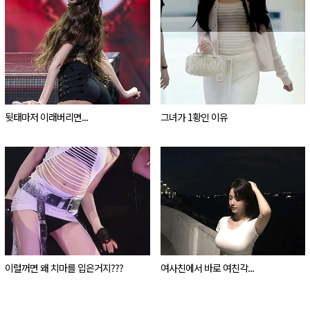
.
뒷태마저 이래버리면...
그녀가 1황인 이유
이럴꺼면 왜 치마를 입은거지???
여사친에서 바로 여친각...