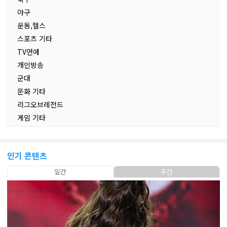
야구
운동,헬스
스포츠 기타
TV연예
개인방송
군대
문화 기타
리그오브레전드
게임 기타
인기 콘텐츠
일간
주간