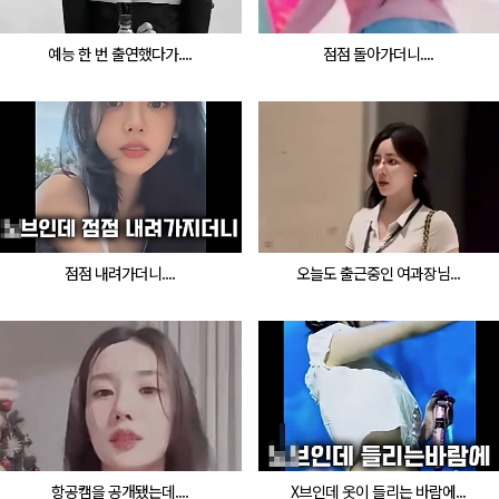
예능 한 번 출연했다가....
점점 돌아가더니....
점점 내려가더니....
오늘도 출근중인 여과장님...
항공캠을 공개됐는데....
X브인데 옷이 들리는 바람에...