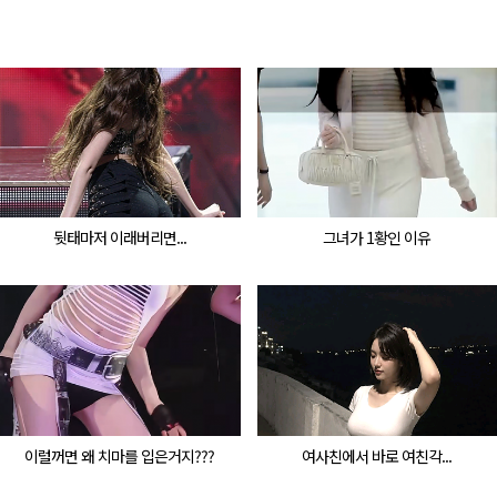
뒷태마저 이래버리면...
그녀가 1황인 이유
이럴꺼면 왜 치마를 입은거지???
여사친에서 바로 여친각...