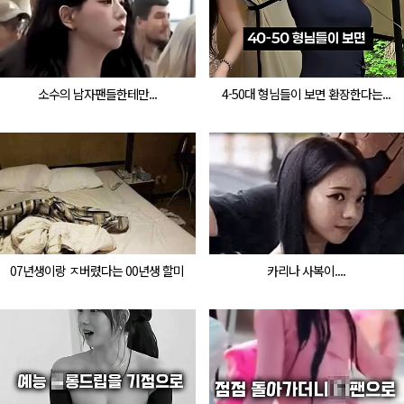
소수의 남자팬들한테만...
4-50대 형님들이 보면 환장한다는...
07년생이랑 ㅈ버렸다는 00년생 할미
카리나 사복이....