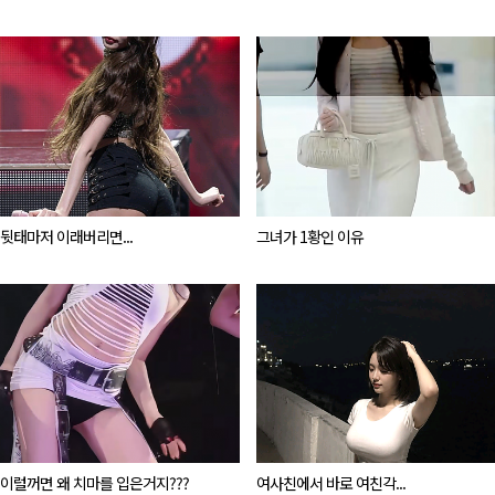
뒷태마저 이래버리면...
그녀가 1황인 이유
이럴꺼면 왜 치마를 입은거지???
여사친에서 바로 여친각...