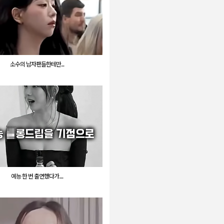
소수의 남자팬들한테만...
예능 한 번 출연했다가....