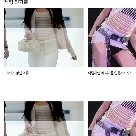
레팅 인기글
그녀가 1황인 이유
이럴꺼면 왜 치마를 입은거지???