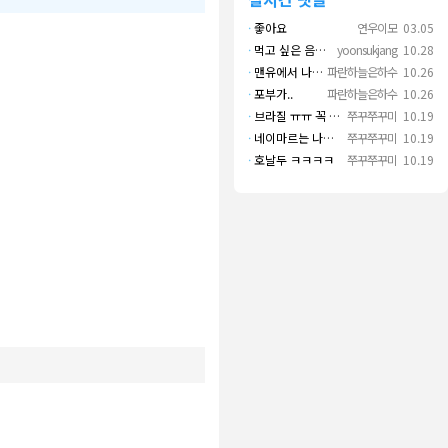
·
좋아요
연우이모
03.05
·
먹고 싶은 음식 실컷 먹고 그 영상으로 떼 돈도 버네 ㄷㄷ. 하고 싶은 것만 하고 부자되네.
yoonsukjang
10.28
·
맨유에서 나왔으면 좋겠다
파란하늘은하수
10.26
·
포부가..
파란하늘은하수
10.26
·
브라질 ㅠㅠ 꼭 나오길..
쭈꾸쭈꾸미
10.19
·
네이마르는 나가면 음바페만 좋겠네
쭈꾸쭈꾸미
10.19
·
호날두 ㅋㅋㅋㅋ
쭈꾸쭈꾸미
10.19