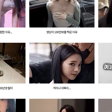
 이유....
영상이 100만뷰를 찍은 이유
00년생 할미
카리나 사복이....