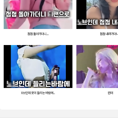
점점 돌아가더니....
점점 내려가더니..
X브인데 옷이 들리는 바람에...
윈터