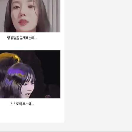
항공캠을 공개됐는데....
스스로의 무브에....