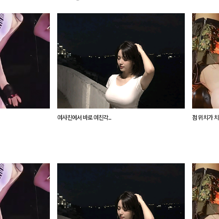
여사친에서 바로 여친각...
점 위치가 치