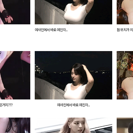
여사친에서 바로 여친각...
점 위치가 치
은거지???
여사친에서 바로 여친각...