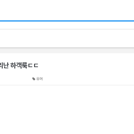
난리난 하객룩ㄷㄷ
유머