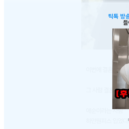
틱톡 방
들