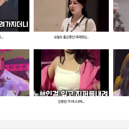
..
오늘도 출근중인 여과장님...
인증된 거 아니냐며....