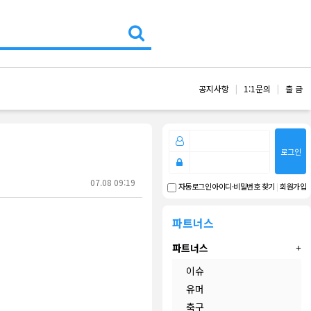
공지사항
1:1문의
출 금
로그인
07.08 09:19
아이디·비밀번호 찾기
|
회원가입
자동로그인
파트너스
파트너스
이슈
유머
축구