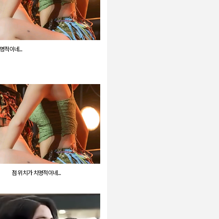
명적이네...
점 위치가 치명적이네...