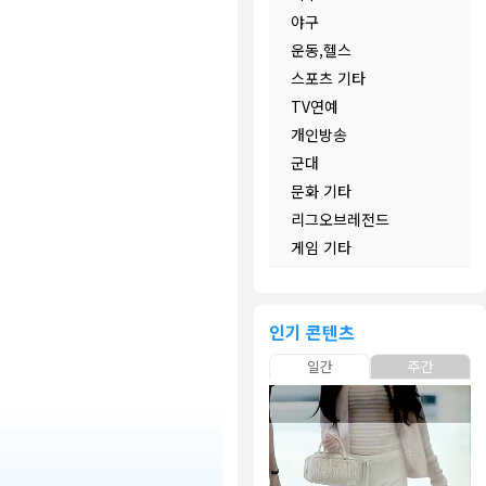
야구
운동,헬스
스포츠 기타
TV연예
개인방송
군대
문화 기타
리그오브레전드
게임 기타
인기 콘텐츠
일간
주간