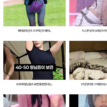
워터밤여신이 시구여신이 됐네...
시스루 망사스타킹이 위험한
4-50대 형님들이 보면 환장한다는...
07년생이랑 ㅈ버렸다는 