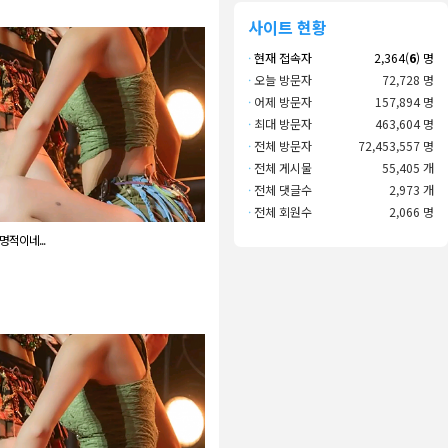
사이트 현황
·
현재 접속자
2,364(
6
) 명
·
오늘 방문자
72,728 명
·
어제 방문자
157,894 명
·
최대 방문자
463,604 명
·
전체 방문자
72,453,557 명
·
전체 게시물
55,405 개
·
전체 댓글수
2,973 개
·
전체 회원수
2,066 명
명적이네...