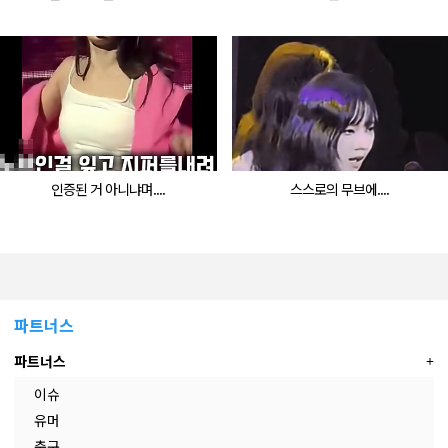
인증된 거 아니냐며....
스스로의 무브에....
파트너스
파트너스
이슈
유머
축구