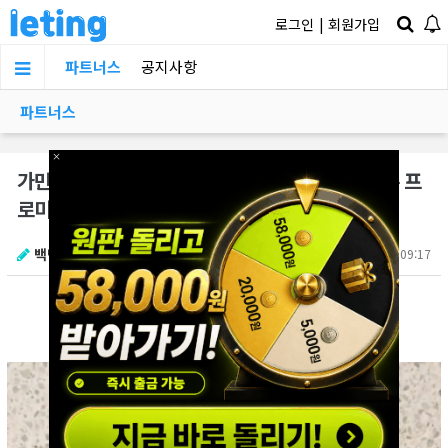
로그인
|
회원가입
파트너스
공지사항
파트너스
×
가만히 있었을 뿐인데 엄청난 몸매때문에 주목받은 프
로미스나인 백지헌(+고화질 영상)
백만수르
07.08 09:17