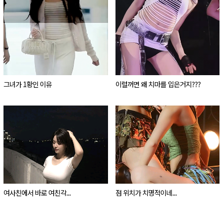
그녀가 1황인 이유
이럴꺼면 왜 치마를 입은거지???
여사친에서 바로 여친각...
점 위치가 치명적이네...