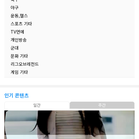
야구
운동,헬스
스포츠 기타
TV연예
개인방송
군대
문화 기타
리그오브레전드
게임 기타
인기 콘텐츠
일간
주간