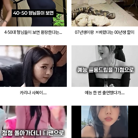
4-50대 형님들이 보면 환장한다는...
07년생이랑 ㅈ버렸다는 00년생 할미
카리나 사복이....
예능 한 번 출연했다가....