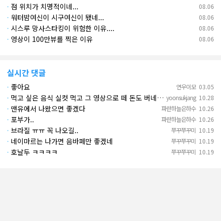
·
점 위치가 치명적이네...
08.06
·
워터밤여신이 시구여신이 됐네...
08.06
·
시스루 망사스타킹이 위험한 이유....
08.06
·
영상이 100만뷰를 찍은 이유
08.06
실시간 댓글
·
좋아요
연우이모
03.05
·
먹고 싶은 음식 실컷 먹고 그 영상으로 떼 돈도 버네 ㄷㄷ. 하고 싶은 것만 하고 부자되네.
yoonsukjang
10.28
·
맨유에서 나왔으면 좋겠다
파란하늘은하수
10.26
·
포부가..
파란하늘은하수
10.26
·
브라질 ㅠㅠ 꼭 나오길..
쭈꾸쭈꾸미
10.19
·
네이마르는 나가면 음바페만 좋겠네
쭈꾸쭈꾸미
10.19
·
호날두 ㅋㅋㅋㅋ
쭈꾸쭈꾸미
10.19