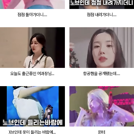
점점 돌아가더니....
점점 내려가더니....
오늘도 출근중인 여과장님...
항공캠을 공개됐는데....
X브인데 옷이 들리는 바람에...
윈터