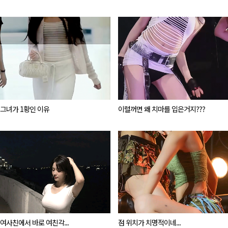
그녀가 1황인 이유
이럴꺼면 왜 치마를 입은거지???
여사친에서 바로 여친각...
점 위치가 치명적이네...