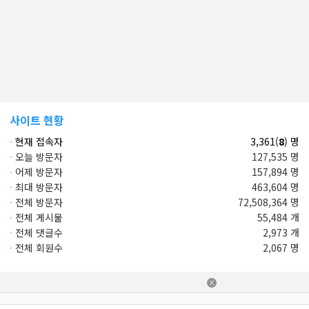
사이트 현황
·
현재 접속자
3,361(
8
) 명
·
오늘 방문자
127,535 명
·
어제 방문자
157,894 명
·
최대 방문자
463,604 명
·
전체 방문자
72,508,364 명
·
전체 게시물
55,484 개
·
전체 댓글수
2,973 개
·
전체 회원수
2,067 명
×