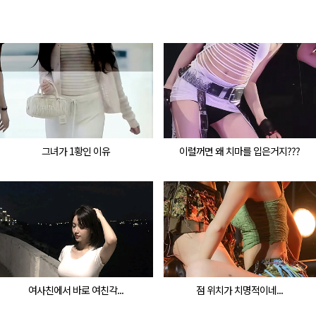
그녀가 1황인 이유
이럴꺼면 왜 치마를 입은거지???
여사친에서 바로 여친각...
점 위치가 치명적이네...