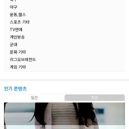
야구
운동,헬스
스포츠 기타
TV연예
개인방송
군대
문화 기타
리그오브레전드
게임 기타
인기 콘텐츠
일간
주간