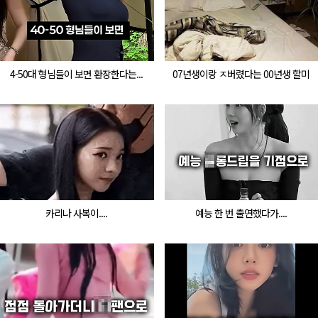
4-50대 형님들이 보면 환장한다는...
07년생이랑 ㅈ버렸다는 00년생 할미
카리나 사복이....
예능 한 번 출연했다가....