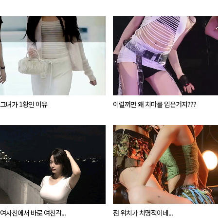
그녀가 1황인 이유
이럴꺼면 왜 치마를 입은거지???
여사친에서 바로 여친각...
점 위치가 치명적이네...