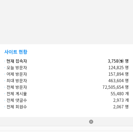
사이트 현황
·
현재 접속자
3,758(
9
) 명
·
오늘 방문자
124,825 명
·
어제 방문자
157,894 명
·
최대 방문자
463,604 명
·
전체 방문자
72,505,654 명
·
전체 게시물
55,480 개
·
전체 댓글수
2,973 개
·
전체 회원수
2,067 명
×