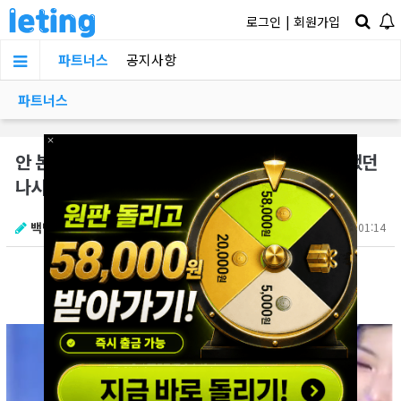
로그인
|
회원가입
파트너스
공지사항
파트너스
×
안 본 남자가 없다는 프로미스나인 백지헌의 아찔했던
나시탱크탑(+고화질 영상)
백만수르
07.08 01:14