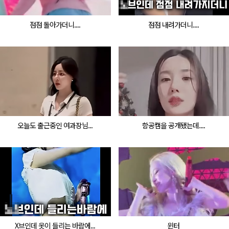
점점 돌아가더니....
점점 내려가더니....
오늘도 출근중인 여과장님...
항공캠을 공개됐는데....
X브인데 옷이 들리는 바람에...
윈터