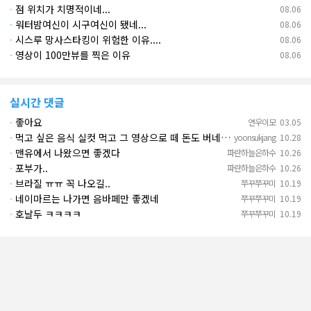
·
점 위치가 치명적이네...
08.06
·
워터밤여신이 시구여신이 됐네...
08.06
·
시스루 망사스타킹이 위험한 이유....
08.06
·
영상이 100만뷰를 찍은 이유
08.06
실시간 댓글
·
좋아요
연우이모
03.05
·
먹고 싶은 음식 실컷 먹고 그 영상으로 떼 돈도 버네 ㄷㄷ. 하고 싶은 것만 하고 부자되네.
yoonsukjang
10.28
·
맨유에서 나왔으면 좋겠다
파란하늘은하수
10.26
·
포부가..
파란하늘은하수
10.26
·
브라질 ㅠㅠ 꼭 나오길..
쭈꾸쭈꾸미
10.19
·
네이마르는 나가면 음바페만 좋겠네
쭈꾸쭈꾸미
10.19
·
호날두 ㅋㅋㅋㅋ
쭈꾸쭈꾸미
10.19