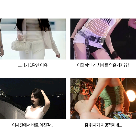
그녀가 1황인 이유
이럴꺼면 왜 치마를 입은거지???
여사친에서 바로 여친각...
점 위치가 치명적이네...