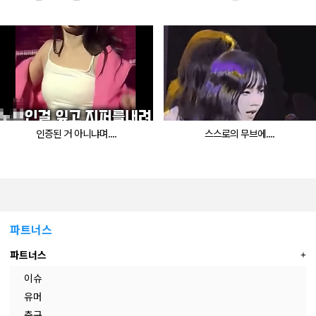
인증된 거 아니냐며....
스스로의 무브에....
파트너스
파트너스
이슈
유머
축구