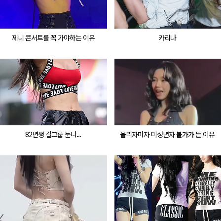
제니 콘서트를 꼭 가야하는 이유
카리나
82년생 걸그룹 눈나...
올리자마자 미성년자 불가가 뜬 이유