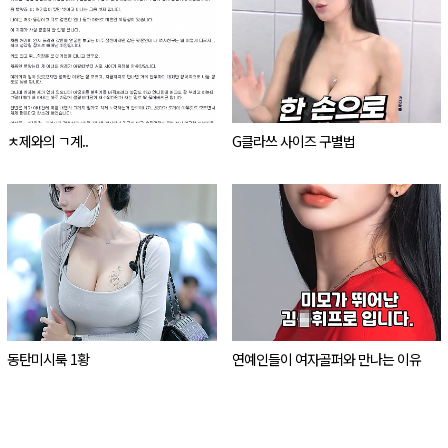
ㅊ제와의 ㄱ계..
G클라쓰 사이즈 구별법
라면 캐터펄트 기능 탑재됨
동탄미시룩 1황
연예인들이 여자골퍼와 만나는 이유