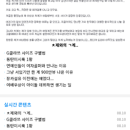
데
ㅊ제와의 ㄱ계..
·
G클라쓰 사이즈 구별법
·
동탄미시룩 1황
·
연예인들이 여자골퍼와 만나는 이유
·
그냥 서있기만 한 게 900만뷰 나온 이유
·
장카설유 이전에는 얘였다...
·
여배우상이 아이돌 데뷔하면 생기는 일
실시간 콘텐츠
·
ㅊ제와의 ㄱ계..
08.10
·
G클라쓰 사이즈 구별법
08.10
·
동탄미시룩 1황
08.10