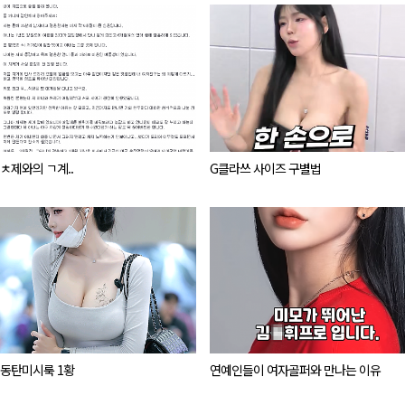
ㅊ제와의 ㄱ계..
G클라쓰 사이즈 구별법
동탄미시룩 1황
연예인들이 여자골퍼와 만나는 이유