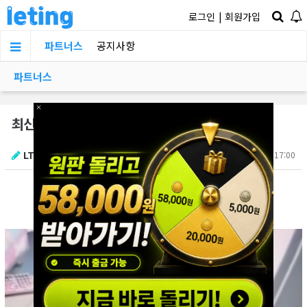
로그인
|
회원가입
파트너스
공지사항
파트너스
×
최신식 게이밍 의자가 완비된 pc방 대참사
LTKY
07.07 17:00