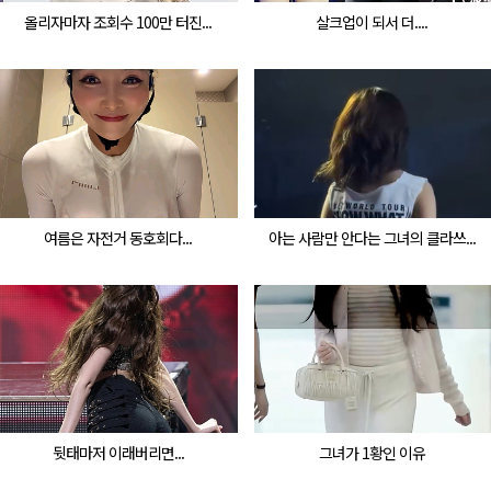
올리자마자 조회수 100만 터진...
살크업이 되서 더....
여름은 자전거 동호회다...
아는 사람만 안다는 그녀의 클라쓰...
뒷태마저 이래버리면...
그녀가 1황인 이유