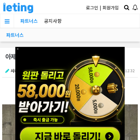
로그인
|
회원가입
파트너스
공지사항
파트너스
×
아제 곹 마흔이라는 아이돌처자
샤라웃
07.07 12:32