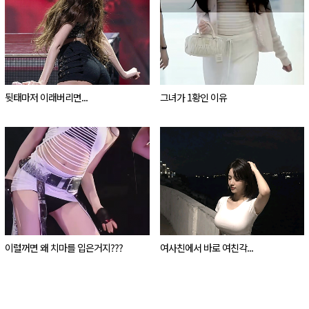
뒷태마저 이래버리면...
그녀가 1황인 이유
이럴꺼면 왜 치마를 입은거지???
여사친에서 바로 여친각...