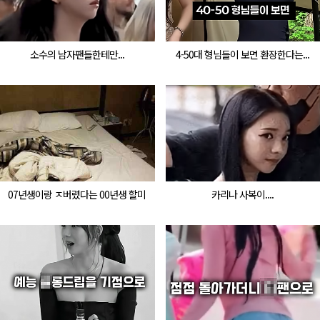
소수의 남자팬들한테만...
4-50대 형님들이 보면 환장한다는...
07년생이랑 ㅈ버렸다는 00년생 할미
카리나 사복이....