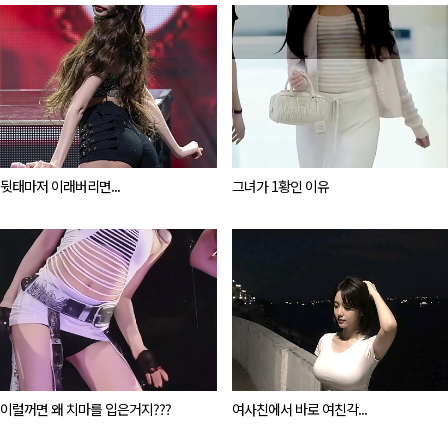
뒷태마저 이래버리면...
그녀가 1황인 이유
이럴꺼면 왜 치마를 입은거지???
여사친에서 바로 여친각...