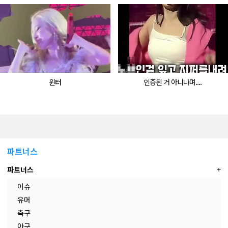
윈터
인증된 거 아니냐며....
파트너스
파트너스
이슈
유머
축구
야구