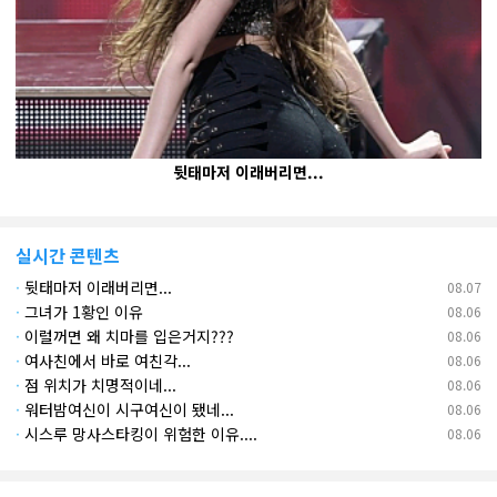
뒷태마저 이래버리면...
실시간 콘텐츠
·
뒷태마저 이래버리면...
08.07
·
그녀가 1황인 이유
08.06
·
이럴꺼면 왜 치마를 입은거지???
08.06
·
여사친에서 바로 여친각...
08.06
·
점 위치가 치명적이네...
08.06
·
워터밤여신이 시구여신이 됐네...
08.06
·
시스루 망사스타킹이 위험한 이유....
08.06