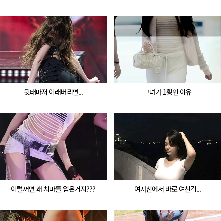
뒷태마저 이래버리면...
그녀가 1황인 이유
이럴꺼면 왜 치마를 입은거지???
여사친에서 바로 여친각...