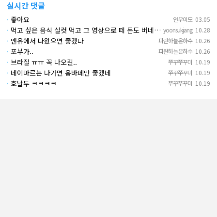
실시간 댓글
·
좋아요
연우이모
03.05
·
먹고 싶은 음식 실컷 먹고 그 영상으로 떼 돈도 버네 ㄷㄷ. 하고 싶은 것만 하고 부자되네.
yoonsukjang
10.28
·
맨유에서 나왔으면 좋겠다
파란하늘은하수
10.26
·
포부가..
파란하늘은하수
10.26
·
브라질 ㅠㅠ 꼭 나오길..
쭈꾸쭈꾸미
10.19
·
네이마르는 나가면 음바페만 좋겠네
쭈꾸쭈꾸미
10.19
·
호날두 ㅋㅋㅋㅋ
쭈꾸쭈꾸미
10.19