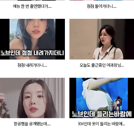
예능 한 번 출연했다가....
점점 돌아가더니....
점점 내려가더니....
오늘도 출근중인 여과장님...
항공캠을 공개됐는데....
X브인데 옷이 들리는 바람에...