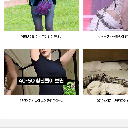
워터밤여신이 시구여신이 됐네...
시스루 망사스타킹이 위험한
4-50대 형님들이 보면 환장한다는...
07년생이랑 ㅈ버렸다는 