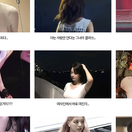
다...
아는 사람만 안다는 그녀의 클라쓰...
은거지???
여사친에서 바로 여친각...