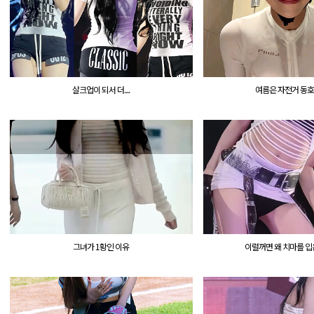
살크업이 되서 더....
여름은 자전거 동호회
`
그녀가 1황인 이유
이럴꺼면 왜 치마를 입