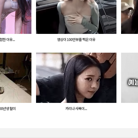
 이유....
영상이 100만뷰를 찍은 이유
00년생 할미
카리나 사복이....