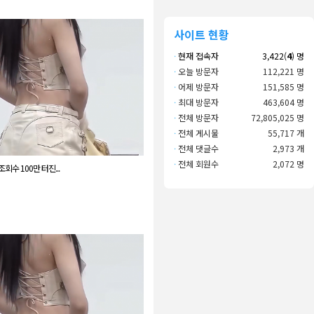
사이트 현황
·
현재 접속자
3,422(
4
) 명
·
오늘 방문자
112,221 명
·
어제 방문자
151,585 명
·
최대 방문자
463,604 명
·
전체 방문자
72,805,025 명
·
전체 게시물
55,717 개
·
전체 댓글수
2,973 개
·
전체 회원수
2,072 명
회수 100만 터진...