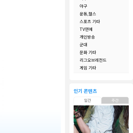
야구
운동,헬스
스포츠 기타
TV연예
개인방송
군대
문화 기타
리그오브레전드
게임 기타
인기 콘텐츠
일간
주간