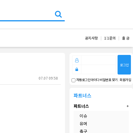
공지사항
1:1문의
출 금
로그인
07.07 09:58
아이디·비밀번호 찾기
|
회원가입
자동로그인
파트너스
파트너스
이슈
유머
축구