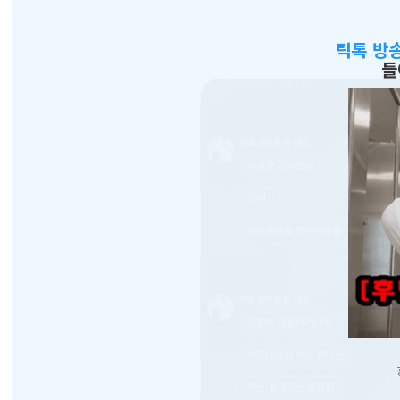
틱톡 방
들