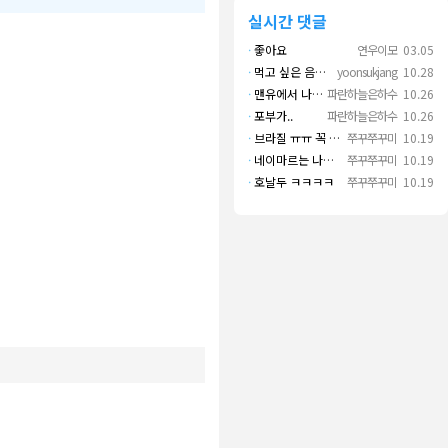
실시간 댓글
·
좋아요
연우이모
03.05
·
먹고 싶은 음식 실컷 먹고 그 영상으로 떼 돈도 버네 ㄷㄷ. 하고 싶은 것만 하고 부자되네.
yoonsukjang
10.28
·
맨유에서 나왔으면 좋겠다
파란하늘은하수
10.26
·
포부가..
파란하늘은하수
10.26
·
브라질 ㅠㅠ 꼭 나오길..
쭈꾸쭈꾸미
10.19
·
네이마르는 나가면 음바페만 좋겠네
쭈꾸쭈꾸미
10.19
·
호날두 ㅋㅋㅋㅋ
쭈꾸쭈꾸미
10.19