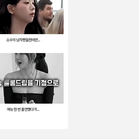
소수의 남자팬들한테만...
예능 한 번 출연했다가....