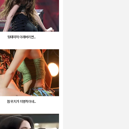
뒷태마저 이래버리면...
점 위치가 치명적이네...