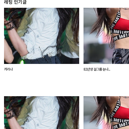
레팅 인기글
카리나
82년생 걸그룹 눈나...