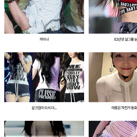
카리나
82년생 걸그룹 눈나
살크업이 되서 더....
여름은 자전거 동호회