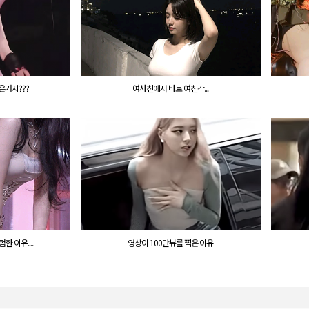
은거지???
여사친에서 바로 여친각...
 이유....
영상이 100만뷰를 찍은 이유