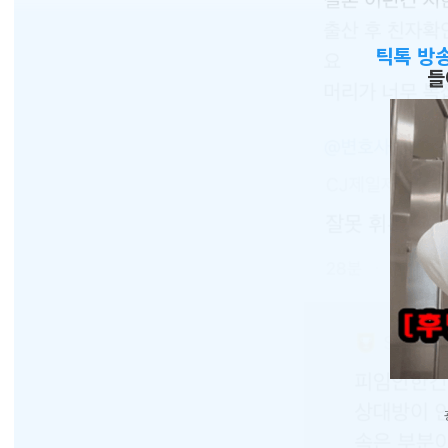
틱톡 방
들