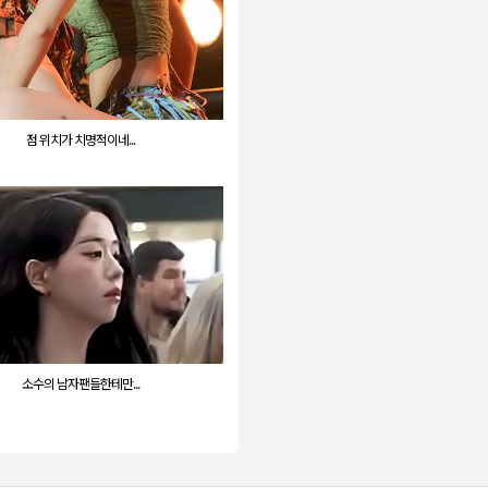
점 위치가 치명적이네...
소수의 남자팬들한테만...