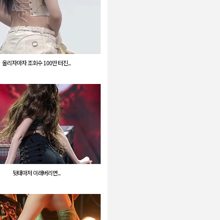
올리자마자 조회수 100만 터진...
뒷태마저 이래버리면...