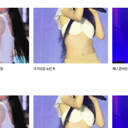
 일
이 의상은 노린 듯
제니 콘서트