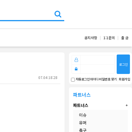
공지사항
1:1문의
출 금
로그인
07.04 18:28
아이디·비밀번호 찾기
|
회원가입
자동로그인
파트너스
파트너스
이슈
유머
축구