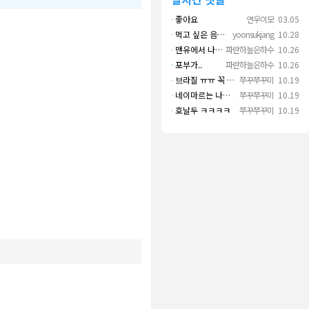
·
좋아요
연우이모
03.05
·
먹고 싶은 음식 실컷 먹고 그 영상으로 떼 돈도 버네 ㄷㄷ. 하고 싶은 것만 하고 부자되네.
yoonsukjang
10.28
·
맨유에서 나왔으면 좋겠다
파란하늘은하수
10.26
·
포부가..
파란하늘은하수
10.26
·
브라질 ㅠㅠ 꼭 나오길..
쭈꾸쭈꾸미
10.19
·
네이마르는 나가면 음바페만 좋겠네
쭈꾸쭈꾸미
10.19
·
호날두 ㅋㅋㅋㅋ
쭈꾸쭈꾸미
10.19