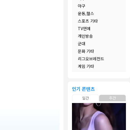
야구
운동,헬스
스포츠 기타
TV연예
개인방송
군대
문화 기타
리그오브레전드
게임 기타
인기 콘텐츠
일간
주간