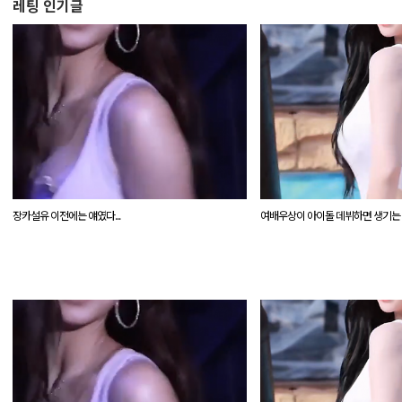
레팅 인기글
`
장카설유 이전에는 얘였다...
여배우상이 아이돌 데뷔하면 생기는