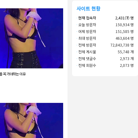
사이트 현황
·
현재 접속자
2,431(
7
) 명
·
오늘 방문자
150,934 명
·
어제 방문자
151,585 명
·
최대 방문자
463,604 명
·
전체 방문자
72,843,738 명
·
전체 게시물
55,748 개
·
전체 댓글수
2,973 개
·
전체 회원수
2,073 명
를 꼭 가야하는 이유