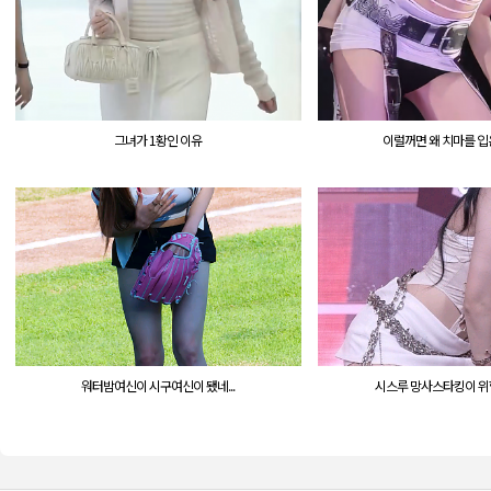
그녀가 1황인 이유
이럴꺼면 왜 치마를 입
워터밤여신이 시구여신이 됐네...
시스루 망사스타킹이 위험한