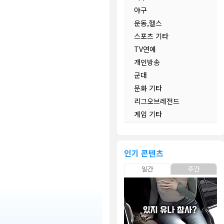
야구
운동,헬스
스포츠 기타
TV연예
개인방송
군대
문화 기타
리그오브레전드
게임 기타
인기 콘텐츠
일간
주간