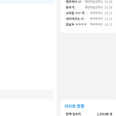
·
맨유에서 나왔으면 좋겠다
파란하늘은하수
10.26
·
포부가..
파란하늘은하수
10.26
·
브라질 ㅠㅠ 꼭 나오길..
쭈꾸쭈꾸미
10.19
·
네이마르는 나가면 음바페만 좋겠네
쭈꾸쭈꾸미
10.19
·
호날두 ㅋㅋㅋㅋ
쭈꾸쭈꾸미
10.19
사이트 현황
·
현재 접속자
2,396(
6
) 명