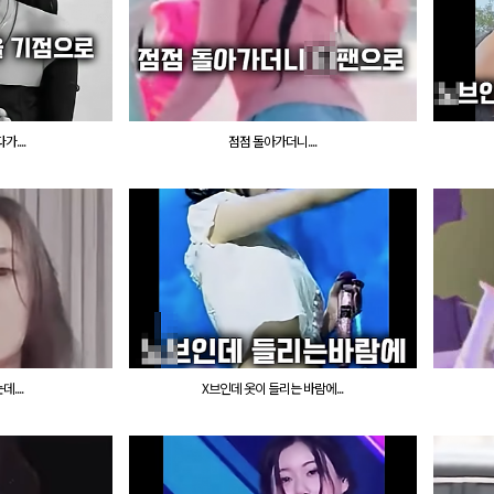
....
점점 돌아가더니....
...
X브인데 옷이 들리는 바람에...