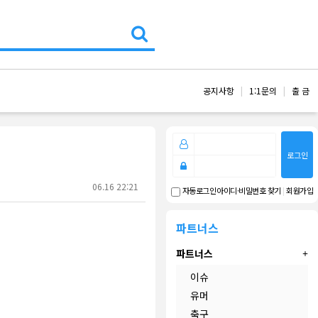
공지사항
1:1문의
출 금
로그인
06.16 22:21
아이디·비밀번호 찾기
|
회원가입
자동로그인
파트너스
파트너스
이슈
유머
축구