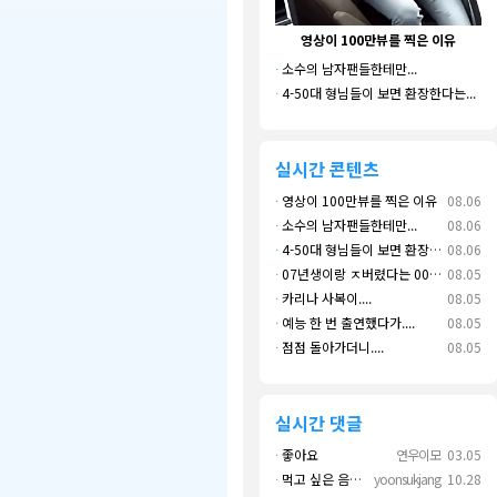
영상이 100만뷰를 찍은 이유
·
소수의 남자팬들한테만...
·
4-50대 형님들이 보면 환장한다는...
실시간 콘텐츠
·
영상이 100만뷰를 찍은 이유
08.06
·
소수의 남자팬들한테만...
08.06
·
4-50대 형님들이 보면 환장한다는...
08.06
·
07년생이랑 ㅈ버렸다는 00년생 할미
08.05
·
카리나 사복이....
08.05
·
예능 한 번 출연했다가....
08.05
·
점점 돌아가더니....
08.05
실시간 댓글
·
좋아요
연우이모
03.05
·
먹고 싶은 음식 실컷 먹고 그 영상으로 떼 돈도 버네 ㄷㄷ. 하고 싶은 것만 하고 부자되네.
yoonsukjang
10.28