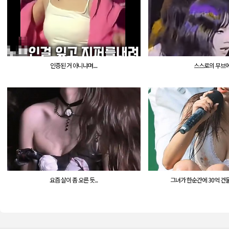
인증된 거 아니냐며....
스스로의 무브에..
요즘 살이 좀 오른 듯...
그녀가 한순간에 30억 건