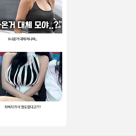
X나온거 대체 머냐며...
허벅지가 이 정도였다고???