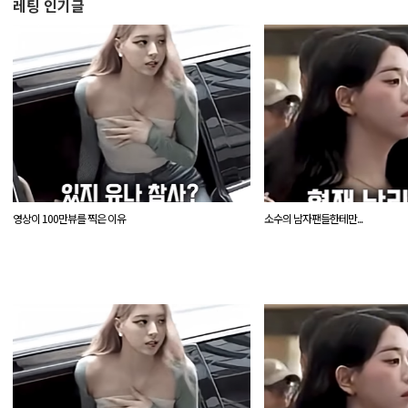
레팅 인기글
영상이 100만뷰를 찍은 이유
소수의 남자팬들한테만...