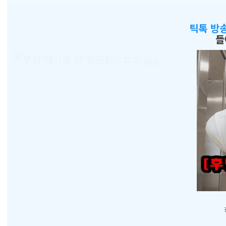
틱톡 방
들