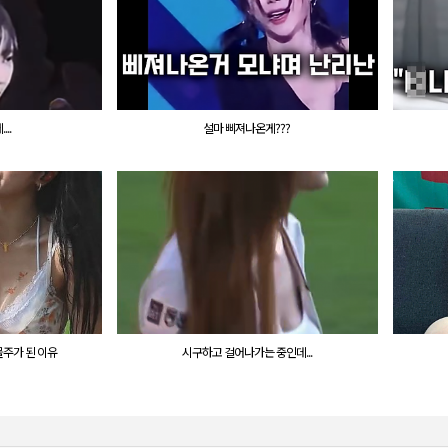
..
설마 삐져나온게???
물주가 된 이유
시구하고 걸어나가는 중인데...