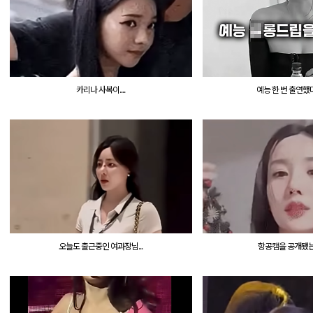
카리나 사복이....
예능 한 번 출연했다가
오늘도 출근중인 여과장님...
항공캠을 공개됐는데.