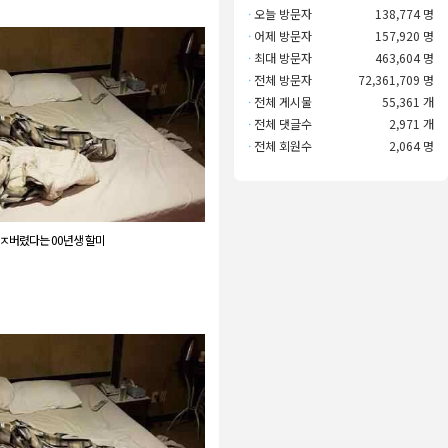
·
오늘 방문자
138,774 명
·
어제 방문자
157,920 명
·
최대 방문자
463,604 명
·
전체 방문자
72,361,709 명
·
전체 게시물
55,361 개
·
전체 댓글수
2,971 개
·
전체 회원수
2,064 명
 ㅈ버렸다는 00년생 할미