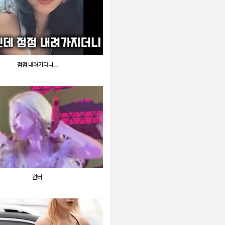
점점 내려가더니....
윈터