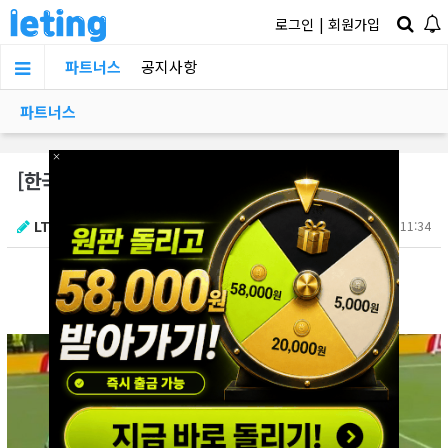
로그인
|
회원가입
파트너스
공지사항
파트너스
×
[한국 v 체코] 손흥민 노파울 선언
LTKY
06.12 11:34