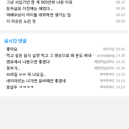
·
그냥 서있기만 한 게 900만뷰 나온 이유
08.10
·
장카설유 이전에는 얘였다...
08.09
·
여배우상이 아이돌 데뷔하면 생기는 일
08.09
·
이 의상은 노린 듯
08.09
실시간 댓글
·
좋아요
연우이모
03.05
·
먹고 싶은 음식 실컷 먹고 그 영상으로 떼 돈도 버네 ㄷㄷ. 하고 싶은 것만 하고 부자되네.
yoonsukjang
10.28
·
맨유에서 나왔으면 좋겠다
파란하늘은하수
10.26
·
포부가..
파란하늘은하수
10.26
·
브라질 ㅠㅠ 꼭 나오길..
쭈꾸쭈꾸미
10.19
·
네이마르는 나가면 음바페만 좋겠네
쭈꾸쭈꾸미
10.19
·
호날두 ㅋㅋㅋㅋ
쭈꾸쭈꾸미
10.19