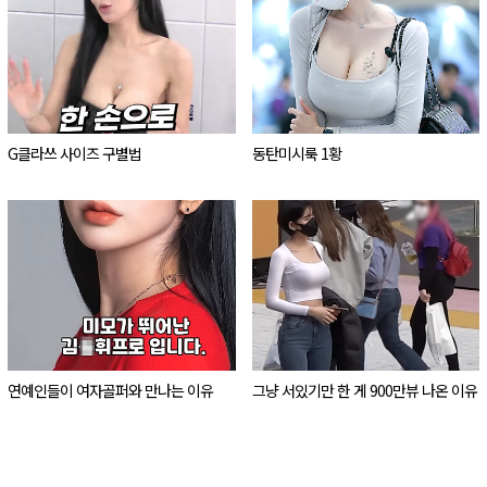
G클라쓰 사이즈 구별법
동탄미시룩 1황
연예인들이 여자골퍼와 만나는 이유
그냥 서있기만 한 게 900만뷰 나온 이유