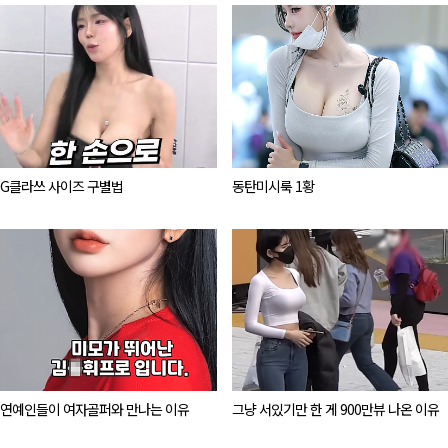
G클라쓰 사이즈 구별법
동탄미시룩 1황
연예인들이 여자골퍼와 만나는 이유
그냥 서있기만 한 게 900만뷰 나온 이유