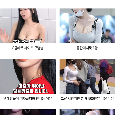
G클라쓰 사이즈 구별법
동탄미시룩 1황
연예인들이 여자골퍼와 만나는 이유
그냥 서있기만 한 게 900만뷰 나온 이유