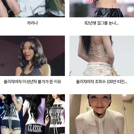
카리나
82년생 걸그룹 눈나...
올리자마자 미성년자 불가가 뜬 이유
올리자마자 조회수 100만 터진...