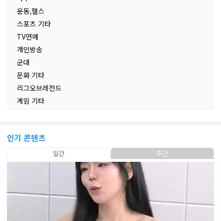
운동,헬스
스포츠 기타
TV연예
개인방송
군대
문화 기타
리그오브레전드
게임 기타
인기 콘텐츠
일간
주간