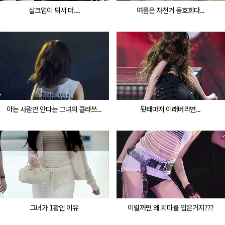
살크업이 되서 더....
여름은 자전거 동호회다...
아는 사람만 안다는 그녀의 클라쓰...
뒷태마저 이래버리면...
그녀가 1황인 이유
이럴꺼면 왜 치마를 입은거지???