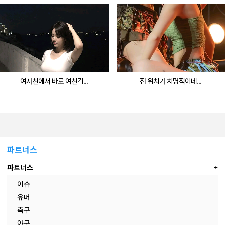
여사친에서 바로 여친각...
점 위치가 치명적이네...
파트너스
파트너스
이슈
유머
축구
야구