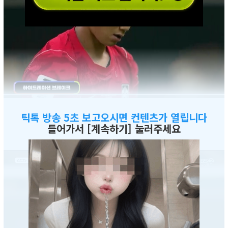
틱톡 방송 5초 보고오시면 컨텐츠가 열립니다
들어가서 [계속하기] 눌러주세요