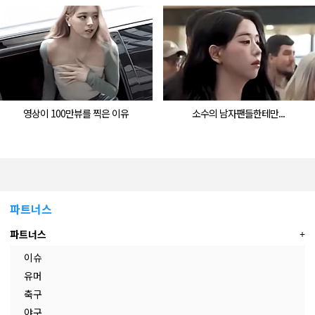
영상이 100만뷰를 찍은 이유
소수의 남자팬들한테만...
파트너스
파트너스
이슈
유머
축구
야구