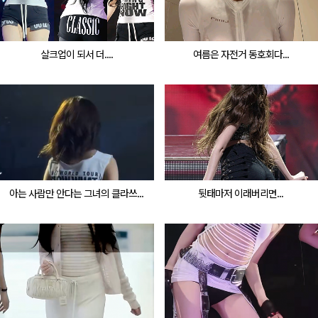
살크업이 되서 더....
여름은 자전거 동호회다...
아는 사람만 안다는 그녀의 클라쓰...
뒷태마저 이래버리면...