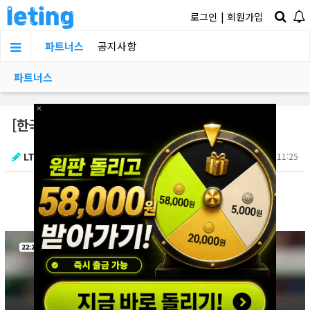
로그인
|
회원가입
파트너스
공지사항
파트너스
×
[한국 v 체코] 하이드레이션 브레이크
LTKY
06.12 11:25