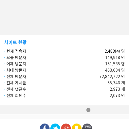
사이트 현황
·
현재 접속자
2,483(
4
) 명
·
오늘 방문자
149,918 명
·
어제 방문자
151,585 명
·
최대 방문자
463,604 명
·
전체 방문자
72,842,722 명
·
전체 게시물
55,746 개
·
전체 댓글수
2,973 개
·
전체 회원수
2,073 명
×