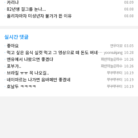
·
카리나
08.09
·
82년생 걸그룹 눈나...
08.08
·
올리자마자 미성년자 불가가 뜬 이유
08.08
실시간 댓글
·
좋아요
연우이모
03.05
·
먹고 싶은 음식 실컷 먹고 그 영상으로 떼 돈도 버네 ㄷㄷ. 하고 싶은 것만 하고 부자되네.
yoonsukjang
10.28
·
맨유에서 나왔으면 좋겠다
파란하늘은하수
10.26
·
포부가..
파란하늘은하수
10.26
·
브라질 ㅠㅠ 꼭 나오길..
쭈꾸쭈꾸미
10.19
·
네이마르는 나가면 음바페만 좋겠네
쭈꾸쭈꾸미
10.19
·
호날두 ㅋㅋㅋㅋ
쭈꾸쭈꾸미
10.19