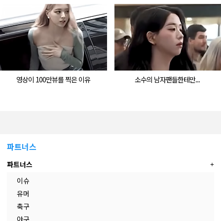
영상이 100만뷰를 찍은 이유
소수의 남자팬들한테만...
파트너스
파트너스
이슈
유머
축구
야구