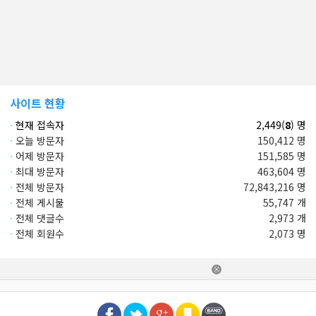
사이트 현황
·
현재 접속자
2,449(
8
) 명
·
오늘 방문자
150,412 명
·
어제 방문자
151,585 명
·
최대 방문자
463,604 명
·
전체 방문자
72,843,216 명
·
전체 게시물
55,747 개
·
전체 댓글수
2,973 개
·
전체 회원수
2,073 명
×