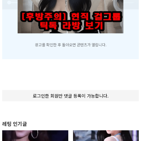
광고를 확인한 후 돌아오면 콘텐츠가 열립니다.
로그인한 회원만 댓글 등록이 가능합니다.
레팅 인기글