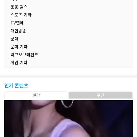
운동,헬스
스포츠 기타
TV연예
개인방송
군대
문화 기타
리그오브레전드
게임 기타
인기 콘텐츠
일간
주간