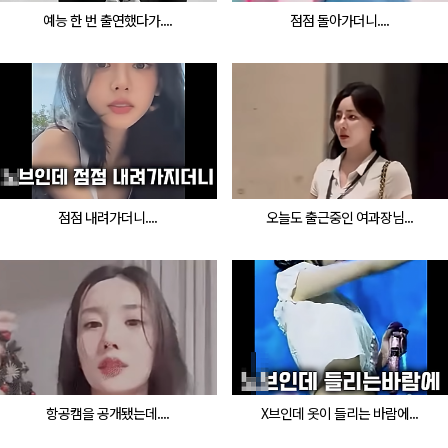
예능 한 번 출연했다가....
점점 돌아가더니....
점점 내려가더니....
오늘도 출근중인 여과장님...
항공캠을 공개됐는데....
X브인데 옷이 들리는 바람에...