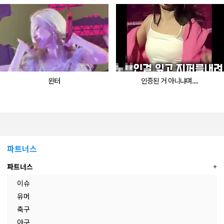
윈터
인증된 거 아니냐며....
파트너스
파트너스
이슈
유머
축구
야구