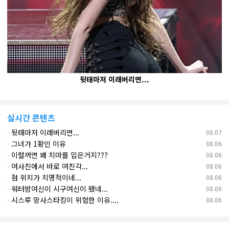
뒷태마저 이래버리면...
실시간 콘텐츠
·
뒷태마저 이래버리면...
08.07
·
그녀가 1황인 이유
08.06
·
이럴꺼면 왜 치마를 입은거지???
08.06
·
여사친에서 바로 여친각...
08.06
·
점 위치가 치명적이네...
08.06
·
워터밤여신이 시구여신이 됐네...
08.06
·
시스루 망사스타킹이 위험한 이유....
08.06