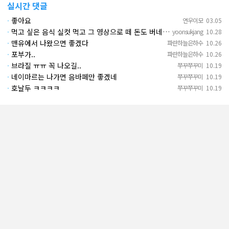
실시간 댓글
·
좋아요
연우이모
03.05
·
먹고 싶은 음식 실컷 먹고 그 영상으로 떼 돈도 버네 ㄷㄷ. 하고 싶은 것만 하고 부자되네.
yoonsukjang
10.28
·
맨유에서 나왔으면 좋겠다
파란하늘은하수
10.26
·
포부가..
파란하늘은하수
10.26
·
브라질 ㅠㅠ 꼭 나오길..
쭈꾸쭈꾸미
10.19
·
네이마르는 나가면 음바페만 좋겠네
쭈꾸쭈꾸미
10.19
·
호날두 ㅋㅋㅋㅋ
쭈꾸쭈꾸미
10.19