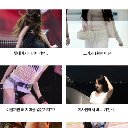
뒷태마저 이래버리면...
그녀가 1황인 이유
이럴꺼면 왜 치마를 입은거지???
여사친에서 바로 여친각...