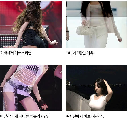
뒷태마저 이래버리면...
그녀가 1황인 이유
이럴꺼면 왜 치마를 입은거지???
여사친에서 바로 여친각...