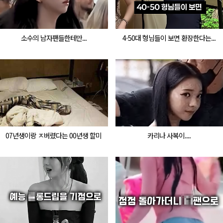
소수의 남자팬들한테만...
4-50대 형님들이 보면 환장한다는...
07년생이랑 ㅈ버렸다는 00년생 할미
카리나 사복이....