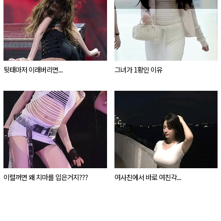
뒷태마저 이래버리면...
그녀가 1황인 이유
이럴꺼면 왜 치마를 입은거지???
여사친에서 바로 여친각...