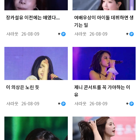
장카설유 이전에는 얘였다...
여배우상이 아이돌 데뷔하면 생
기는 일
샤라웃
26-08-09
샤라웃
26-08-09
+
+
이 의상은 노린 듯
제니 콘서트를 꼭 가야하는 이
유
샤라웃
26-08-09
샤라웃
26-08-09
+
+