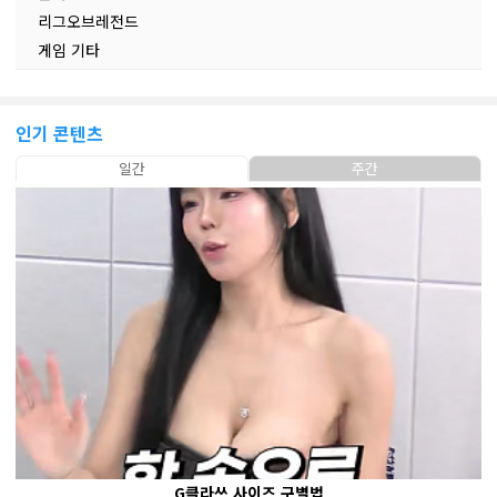
리그오브레전드
게임 기타
인기 콘텐츠
일간
주간
G클라쓰 사이즈 구별법