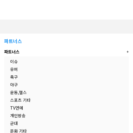
파트너스
파트너스
이슈
유머
축구
야구
운동,헬스
스포츠 기타
TV연예
개인방송
군대
문화 기타