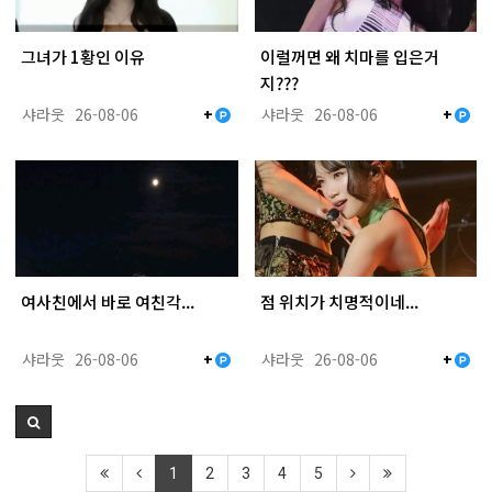
그녀가 1황인 이유
이럴꺼면 왜 치마를 입은거
지???
샤라웃
26-08-06
샤라웃
26-08-06
+
+
여사친에서 바로 여친각...
점 위치가 치명적이네...
샤라웃
26-08-06
샤라웃
26-08-06
+
+
1
2
3
4
5