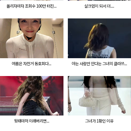
올리자마자 조회수 100만 터진...
살크업이 되서 더....
여름은 자전거 동호회다...
아는 사람만 안다는 그녀의 클라쓰...
뒷태마저 이래버리면...
그녀가 1황인 이유