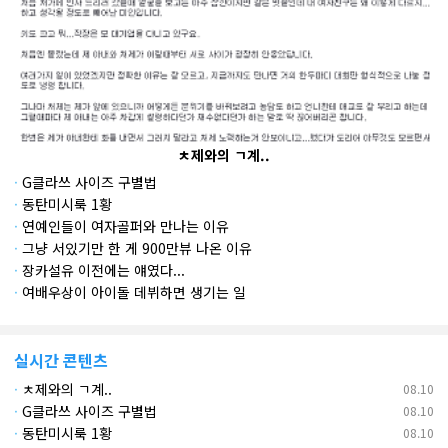
데
ㅊ제와의 ㄱ계..
·
G클라쓰 사이즈 구별법
·
동탄미시룩 1황
·
연예인들이 여자골퍼와 만나는 이유
·
그냥 서있기만 한 게 900만뷰 나온 이유
·
장카설유 이전에는 얘였다...
·
여배우상이 아이돌 데뷔하면 생기는 일
실시간 콘텐츠
·
ㅊ제와의 ㄱ계..
08.10
·
G클라쓰 사이즈 구별법
08.10
·
동탄미시룩 1황
08.10