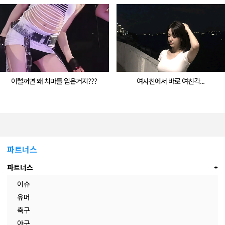
이럴꺼면 왜 치마를 입은거지???
여사친에서 바로 여친각...
파트너스
파트너스
이슈
유머
축구
야구