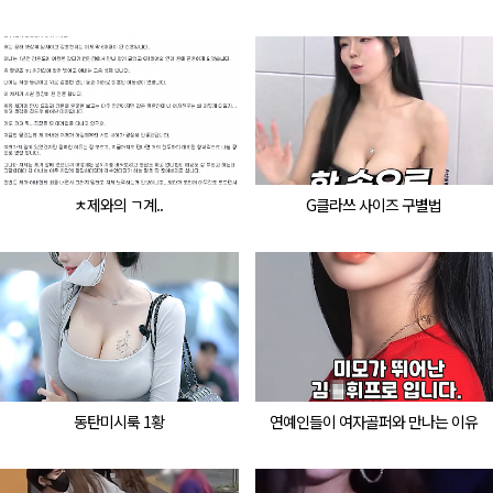
ㅊ제와의 ㄱ계..
G클라쓰 사이즈 구별법
동탄미시룩 1황
연예인들이 여자골퍼와 만나는 이유