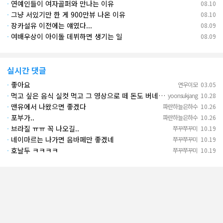
·
연예인들이 여자골퍼와 만나는 이유
08.10
·
그냥 서있기만 한 게 900만뷰 나온 이유
08.10
·
장카설유 이전에는 얘였다...
08.09
·
여배우상이 아이돌 데뷔하면 생기는 일
08.09
실시간 댓글
·
좋아요
연우이모
03.05
·
먹고 싶은 음식 실컷 먹고 그 영상으로 떼 돈도 버네 ㄷㄷ. 하고 싶은 것만 하고 부자되네.
yoonsukjang
10.28
·
맨유에서 나왔으면 좋겠다
파란하늘은하수
10.26
·
포부가..
파란하늘은하수
10.26
·
브라질 ㅠㅠ 꼭 나오길..
쭈꾸쭈꾸미
10.19
·
네이마르는 나가면 음바페만 좋겠네
쭈꾸쭈꾸미
10.19
·
호날두 ㅋㅋㅋㅋ
쭈꾸쭈꾸미
10.19