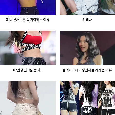
제니 콘서트를 꼭 가야하는 이유
카리나
82년생 걸그룹 눈나...
올리자마자 미성년자 불가가 뜬 이유