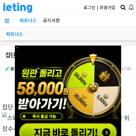
로그인
|
회원가입
파트너스
공지사항
파트너스
×
집단 ㅅㅅ 현장으로 출동한 여경의 최후
용가리우스
02.13 17:45
집단 ㅅㅅ 범죄 현장 출동한 남경과 여경