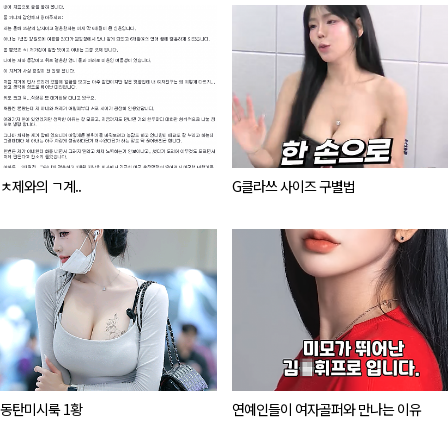
ㅊ제와의 ㄱ계..
G클라쓰 사이즈 구별법
동탄미시룩 1황
연예인들이 여자골퍼와 만나는 이유