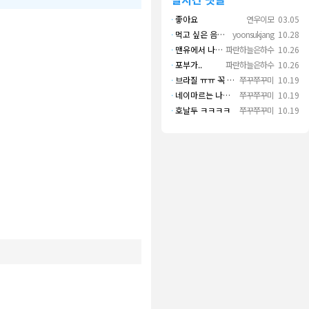
·
좋아요
연우이모
03.05
·
먹고 싶은 음식 실컷 먹고 그 영상으로 떼 돈도 버네 ㄷㄷ. 하고 싶은 것만 하고 부자되네.
yoonsukjang
10.28
·
맨유에서 나왔으면 좋겠다
파란하늘은하수
10.26
·
포부가..
파란하늘은하수
10.26
·
브라질 ㅠㅠ 꼭 나오길..
쭈꾸쭈꾸미
10.19
·
네이마르는 나가면 음바페만 좋겠네
쭈꾸쭈꾸미
10.19
·
호날두 ㅋㅋㅋㅋ
쭈꾸쭈꾸미
10.19