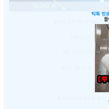
틱톡 방
들