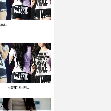
더....
살크업이 되서 더....