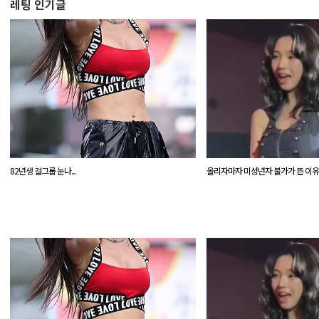
레팅 인기글
82년생 걸그룹 눈나...
올리자마자 미성년자 불가가 뜬 이유