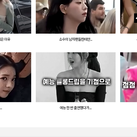
찍은 이유
소수의 남자팬들한테만...
.
예능 한 번 출연했다가....