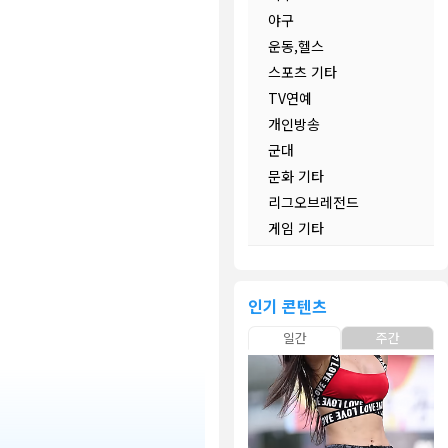
야구
운동,헬스
스포츠 기타
TV연예
개인방송
군대
문화 기타
리그오브레전드
게임 기타
인기 콘텐츠
일간
주간