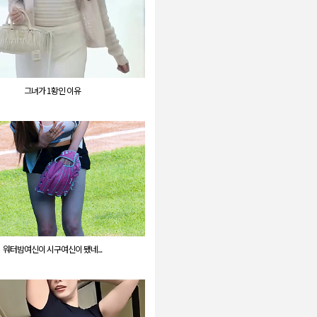
그녀가 1황인 이유
워터밤여신이 시구여신이 됐네...