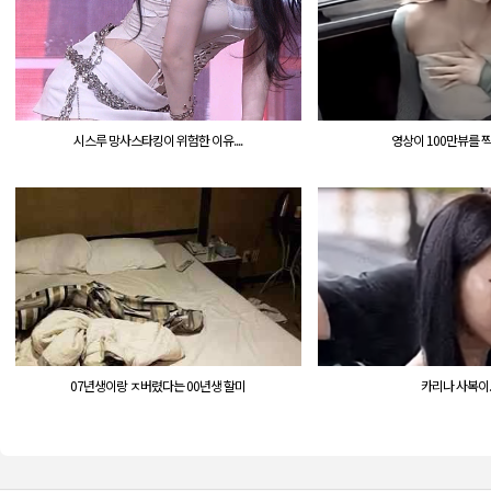
시스루 망사스타킹이 위험한 이유....
영상이 100만뷰를 
07년생이랑 ㅈ버렸다는 00년생 할미
카리나 사복이...