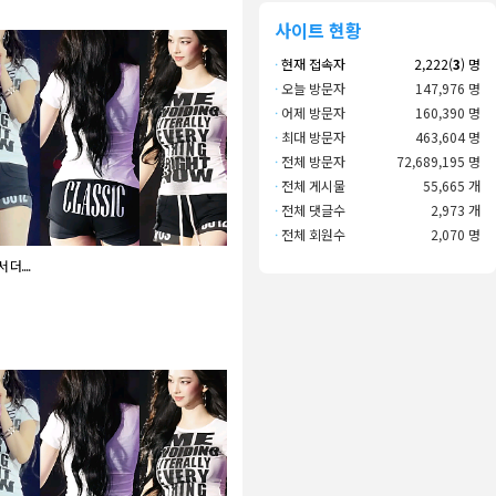
사이트 현황
·
현재 접속자
2,222(
3
) 명
·
오늘 방문자
147,976 명
·
어제 방문자
160,390 명
·
최대 방문자
463,604 명
·
전체 방문자
72,689,195 명
·
전체 게시물
55,665 개
·
전체 댓글수
2,973 개
·
전체 회원수
2,070 명
더....