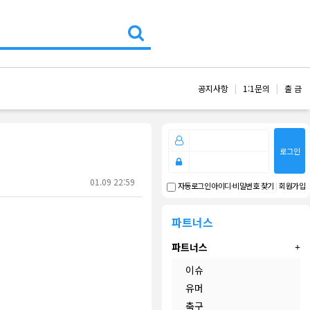
공지사항
1:1문의
출 금
로그인
01.09 22:59
아이디·비밀번호 찾기
|
회원가입
자동로그인
파트너스
파트너스
이슈
유머
축구