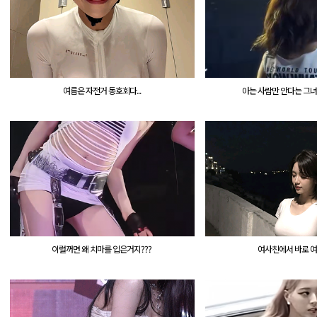
여름은 자전거 동호회다...
아는 사람만 안다는 그녀의
이럴꺼면 왜 치마를 입은거지???
여사친에서 바로 여친