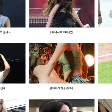
 클라쓰...
뒷태마저 이래버리면...
각...
점 위치가 치명적이네...