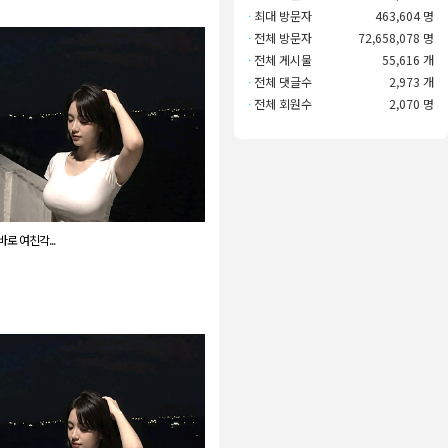
·
최대 방문자
463,604 명
·
전체 방문자
72,658,078 명
·
전체 게시물
55,616 개
·
전체 댓글수
2,973 개
·
전체 회원수
2,070 명
로 여친각...