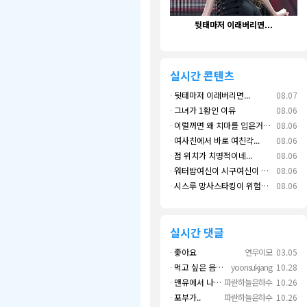
뒷태마저 이래버리면...
면
실시간 콘텐츠
·
뒷태마저 이래버리면...
08.07
·
그녀가 1황인 이유
08.06
·
이럴꺼면 왜 치마를 입은거지???
08.06
·
여사친에서 바로 여친각...
08.06
·
점 위치가 치명적이네...
08.06
·
워터밤여신이 시구여신이 됐네...
08.06
·
시스루 망사스타킹이 위험한 이유....
08.06
실시간 댓글
·
좋아요
연우이모
03.05
·
먹고 싶은 음식 실컷 먹고 그 영상으로 떼 돈도 버네 ㄷㄷ. 하고 싶은 것만 하고 부자되네.
yoonsukjang
10.28
·
맨유에서 나왔으면 좋겠다
파란하늘은하수
10.26
·
포부가..
파란하늘은하수
10.26