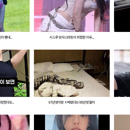
 됐네...
시스루 망사스타킹이 위험한 이유....
장한다는...
07년생이랑 ㅈ버렸다는 00년생 할미