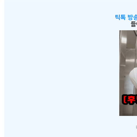
틱톡 방
들