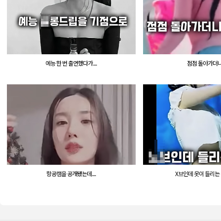
예능 한 번 출연했다가....
점점 돌아가더니..
항공캠을 공개됐는데....
X브인데 옷이 들리는 바