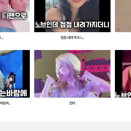
..
점점 내려가더니....
람에...
윈터