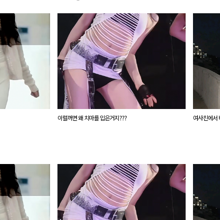
이럴꺼면 왜 치마를 입은거지???
여사친에서 바