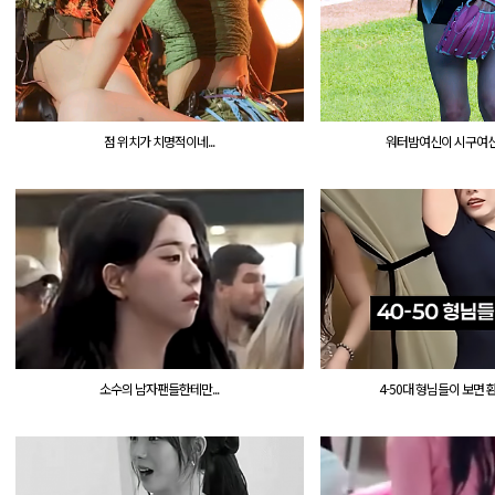
점 위치가 치명적이네...
워터밤여신이 시구여신이
소수의 남자팬들한테만...
4-50대 형님들이 보면 환