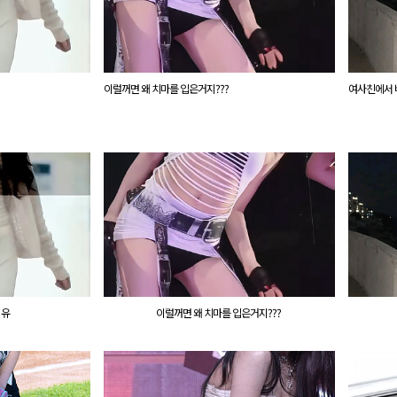
이럴꺼면 왜 치마를 입은거지???
여사친에서 바
이유
이럴꺼면 왜 치마를 입은거지???