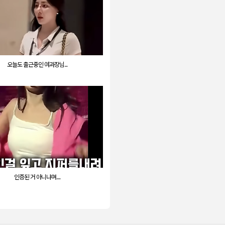
오늘도 출근중인 여과장님...
인증된 거 아니냐며....