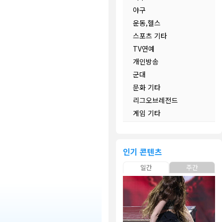
야구
운동,헬스
스포츠 기타
TV연예
개인방송
군대
문화 기타
리그오브레전드
게임 기타
인기 콘텐츠
일간
주간