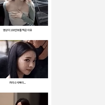
영상이 100만뷰를 찍은 이유
카리나 사복이....