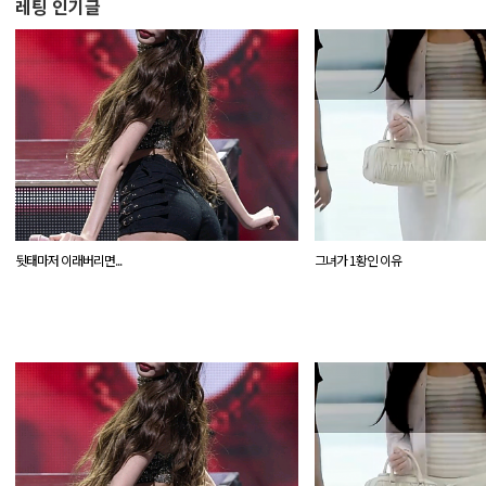
레팅 인기글
뒷태마저 이래버리면...
그녀가 1황인 이유