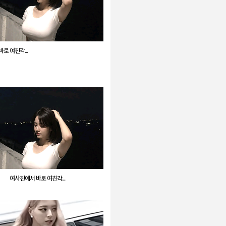
로 여친각...
여사친에서 바로 여친각...