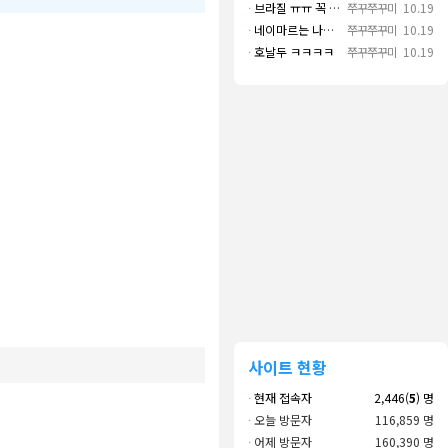
·
브라질 ㅠㅠ 꼭 나오길..
쭈꾸쭈꾸미
10.19
·
네이마르는 나가면 음바페만 좋겠네
쭈꾸쭈꾸미
10.19
·
호날두 ㅋㅋㅋㅋ
쭈꾸쭈꾸미
10.19
사이트 현황
·
현재 접속자
2,446(
5
) 명
·
오늘 방문자
116,859 명
·
어제 방문자
160,390 명