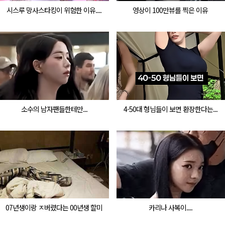
시스루 망사스타킹이 위험한 이유....
영상이 100만뷰를 찍은 이유
소수의 남자팬들한테만...
4-50대 형님들이 보면 환장한다는...
07년생이랑 ㅈ버렸다는 00년생 할미
카리나 사복이....