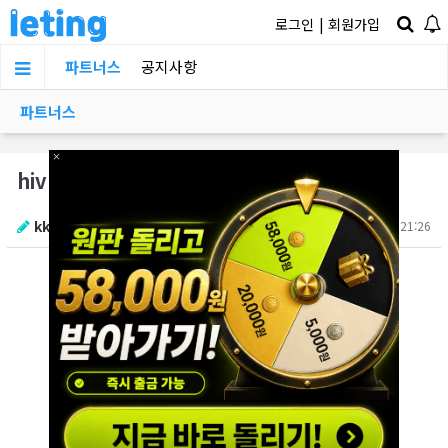
로그인
|
회원가입
파트너스
공지사항
파트너스
×
hiv 감염된 의사 논란ㄷㄷ
kkkkk1212
2025.12.03 21:26