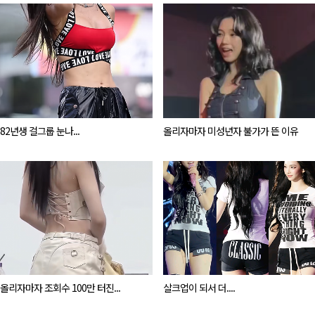
82년생 걸그룹 눈나...
올리자마자 미성년자 불가가 뜬 이유
올리자마자 조회수 100만 터진...
살크업이 되서 더....