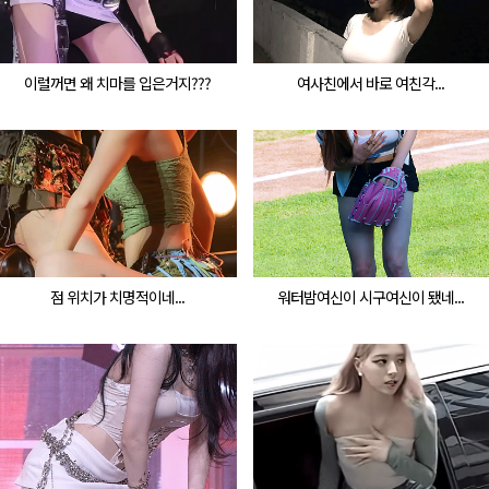
이럴꺼면 왜 치마를 입은거지???
여사친에서 바로 여친각...
점 위치가 치명적이네...
워터밤여신이 시구여신이 됐네...