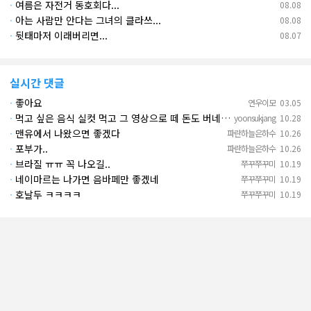
·
여름은 자전거 동호회다...
08.08
·
아는 사람만 안다는 그녀의 클라쓰...
08.08
·
뒷태마저 이래버리면...
08.07
실시간 댓글
·
좋아요
연우이모
03.05
·
먹고 싶은 음식 실컷 먹고 그 영상으로 떼 돈도 버네 ㄷㄷ. 하고 싶은 것만 하고 부자되네.
yoonsukjang
10.28
·
맨유에서 나왔으면 좋겠다
파란하늘은하수
10.26
·
포부가..
파란하늘은하수
10.26
·
브라질 ㅠㅠ 꼭 나오길..
쭈꾸쭈꾸미
10.19
·
네이마르는 나가면 음바페만 좋겠네
쭈꾸쭈꾸미
10.19
·
호날두 ㅋㅋㅋㅋ
쭈꾸쭈꾸미
10.19