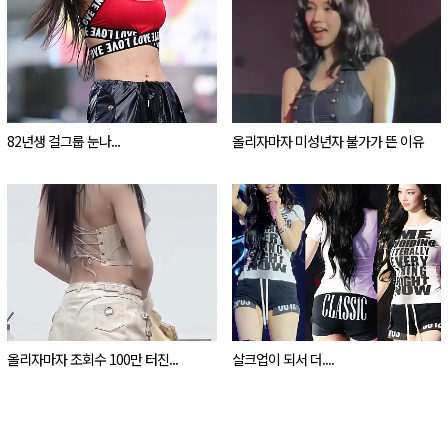
82년생 걸그룹 눈나...
올리자마자 미성년자 불가가 뜬 이유
올리자마자 조회수 100만 터진...
살크업이 되서 더....