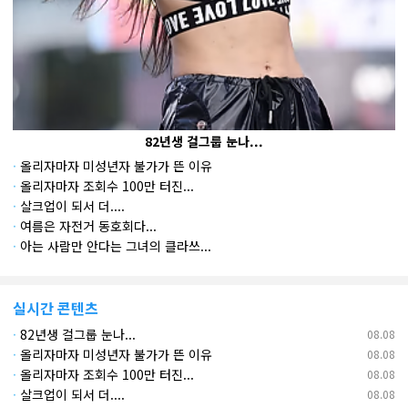
82년생 걸그룹 눈나...
·
올리자마자 미성년자 불가가 뜬 이유
·
올리자마자 조회수 100만 터진...
·
살크업이 되서 더....
`
·
여름은 자전거 동호회다...
·
아는 사람만 안다는 그녀의 클라쓰...
실시간 콘텐츠
·
82년생 걸그룹 눈나...
08.08
·
올리자마자 미성년자 불가가 뜬 이유
08.08
·
올리자마자 조회수 100만 터진...
08.08
·
살크업이 되서 더....
08.08