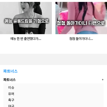
예능 한 번 출연했다가....
점점 돌아가더니....
파트너스
파트너스
이슈
유머
축구
야구