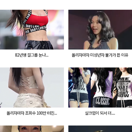
82년생 걸그룹 눈나...
올리자마자 미성년자 불가가 뜬 이유
올리자마자 조회수 100만 터진...
살크업이 되서 더....