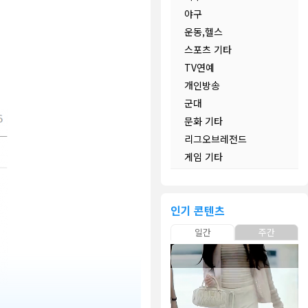
야구
운동,헬스
스포츠 기타
TV연예
개인방송
군대
문화 기타
리그오브레전드
게임 기타
인기 콘텐츠
일간
주간