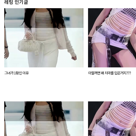
레팅 인기글
`
그녀가 1황인 이유
이럴꺼면 왜 치마를 입은거지???