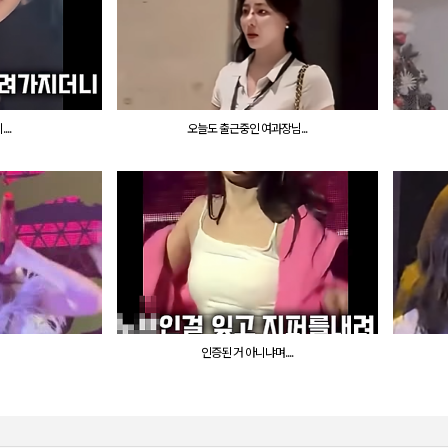
..
오늘도 출근중인 여과장님...
인증된 거 아니냐며....