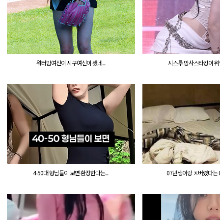
워터밤여신이 시구여신이 됐네...
시스루 망사스타킹이 위험한
4-50대 형님들이 보면 환장한다는...
07년생이랑 ㅈ버렸다는 