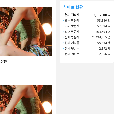
사이트 현황
·
현재 접속자
2,702(
10
) 명
·
오늘 방문자
53,986 명
·
어제 방문자
157,894 명
·
최대 방문자
463,604 명
·
전체 방문자
72,434,815 명
·
전체 게시물
55,394 개
·
전체 댓글수
2,972 개
·
전체 회원수
2,066 명
명적이네...