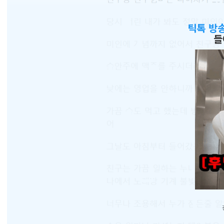
틱톡 방
들