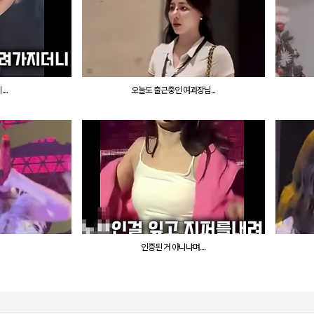
..
오늘도 출근중인 여과장님...
인증된 거 아니냐며....