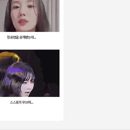
항공캠을 공개됐는데....
스스로의 무브에....