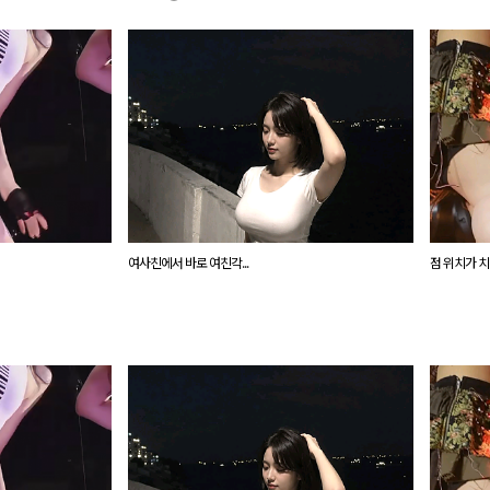
여사친에서 바로 여친각...
점 위치가 치