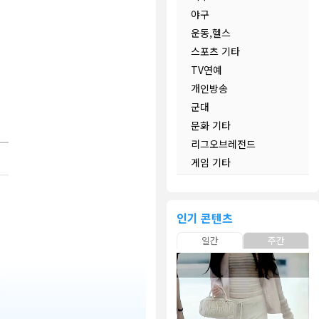
야구
운동,헬스
스포츠 기타
TV연예
개인방송
군대
문화 기타
리그오브레전드
게임 기타
인기 콘텐츠
일간
주간