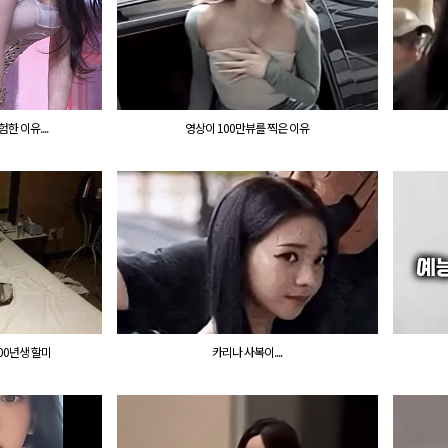
 이유....
영상이 100만뷰를 찍은 이유
00년생 할미
카리나 사복이....