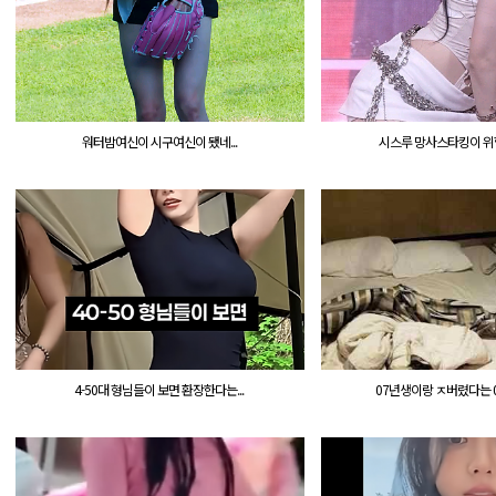
워터밤여신이 시구여신이 됐네...
시스루 망사스타킹이 위험한
4-50대 형님들이 보면 환장한다는...
07년생이랑 ㅈ버렸다는 