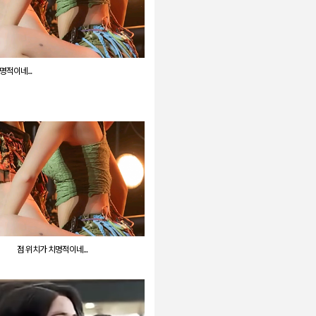
명적이네...
점 위치가 치명적이네...