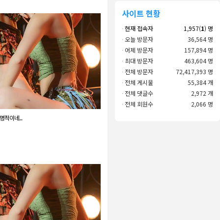
사이트 현황
·
현재 접속자
1,957(
1
) 명
·
오늘 방문자
36,564 명
·
어제 방문자
157,894 명
·
최대 방문자
463,604 명
·
전체 방문자
72,417,393 명
·
전체 게시물
55,384 개
·
전체 댓글수
2,972 개
·
전체 회원수
2,066 명
명적이네...