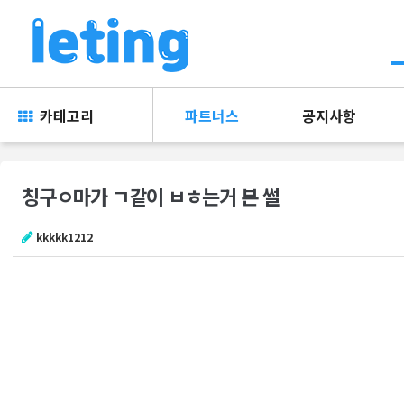
카테고리
파트너스
공지사항
칭구ㅇ마가 ㄱ같이 ㅂㅎ는거 본 썰
kkkkk1212