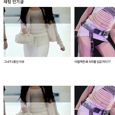
레팅 인기글
`
그녀가 1황인 이유
이럴꺼면 왜 치마를 입은거지???