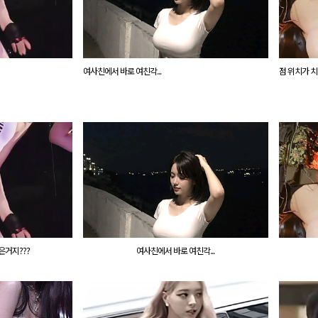
여사친에서 바로 여친각...
점 위치가 치
은거지???
여사친에서 바로 여친각...