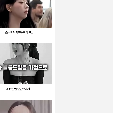
소수의 남자팬들한테만...
예능 한 번 출연했다가....