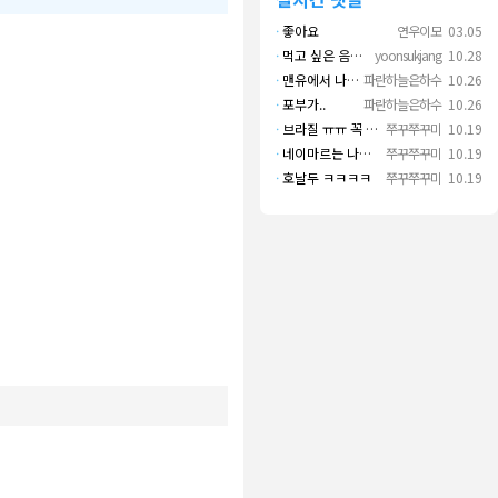
·
좋아요
연우이모
03.05
·
먹고 싶은 음식 실컷 먹고 그 영상으로 떼 돈도 버네 ㄷㄷ. 하고 싶은 것만 하고 부자되네.
yoonsukjang
10.28
·
맨유에서 나왔으면 좋겠다
파란하늘은하수
10.26
·
포부가..
파란하늘은하수
10.26
·
브라질 ㅠㅠ 꼭 나오길..
쭈꾸쭈꾸미
10.19
·
네이마르는 나가면 음바페만 좋겠네
쭈꾸쭈꾸미
10.19
·
호날두 ㅋㅋㅋㅋ
쭈꾸쭈꾸미
10.19