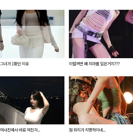
그녀가 1황인 이유
이럴꺼면 왜 치마를 입은거지???
여사친에서 바로 여친각...
점 위치가 치명적이네...