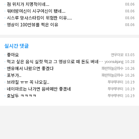
·
점 위치가 치명적이네...
08.06
·
워터밤여신이 시구여신이 됐네...
08.06
·
시스루 망사스타킹이 위험한 이유....
08.06
·
영상이 100만뷰를 찍은 이유
08.06
실시간 댓글
·
좋아요
연우이모
03.05
·
먹고 싶은 음식 실컷 먹고 그 영상으로 떼 돈도 버네 ㄷㄷ. 하고 싶은 것만 하고 부자되네.
yoonsukjang
10.28
·
맨유에서 나왔으면 좋겠다
파란하늘은하수
10.26
·
포부가..
파란하늘은하수
10.26
·
브라질 ㅠㅠ 꼭 나오길..
쭈꾸쭈꾸미
10.19
·
네이마르는 나가면 음바페만 좋겠네
쭈꾸쭈꾸미
10.19
·
호날두 ㅋㅋㅋㅋ
쭈꾸쭈꾸미
10.19