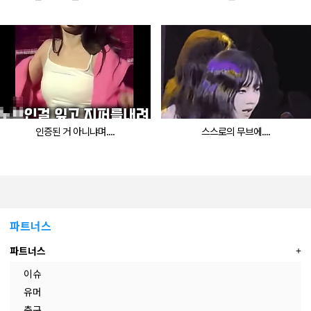
인증된 거 아니냐며....
스스로의 무브에....
파트너스
파트너스
이슈
유머
축구