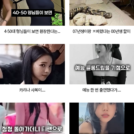
4-50대 형님들이 보면 환장한다는...
07년생이랑 ㅈ버렸다는 00년생 할미
카리나 사복이....
예능 한 번 출연했다가....