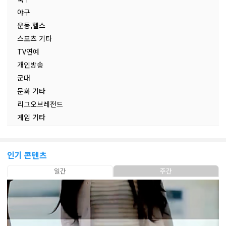
야구
운동,헬스
스포츠 기타
TV연예
개인방송
군대
문화 기타
리그오브레전드
게임 기타
인기 콘텐츠
일간
주간