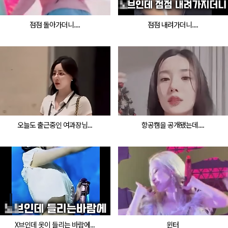
점점 돌아가더니....
점점 내려가더니....
오늘도 출근중인 여과장님...
항공캠을 공개됐는데....
X브인데 옷이 들리는 바람에...
윈터