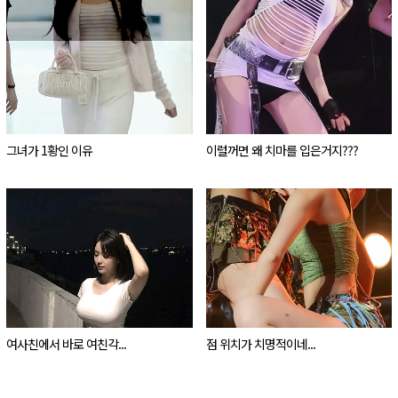
그녀가 1황인 이유
이럴꺼면 왜 치마를 입은거지???
여사친에서 바로 여친각...
점 위치가 치명적이네...