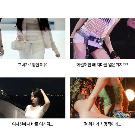
그녀가 1황인 이유
이럴꺼면 왜 치마를 입은거지???
여사친에서 바로 여친각...
점 위치가 치명적이네...