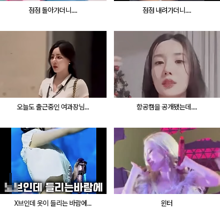
점점 돌아가더니....
점점 내려가더니....
오늘도 출근중인 여과장님...
항공캠을 공개됐는데....
X브인데 옷이 들리는 바람에...
윈터