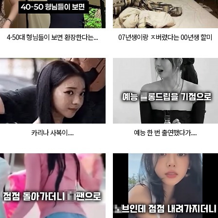
4-50대 형님들이 보면 환장한다는...
07년생이랑 ㅈ버렸다는 00년생 할미
카리나 사복이....
예능 한 번 출연했다가....