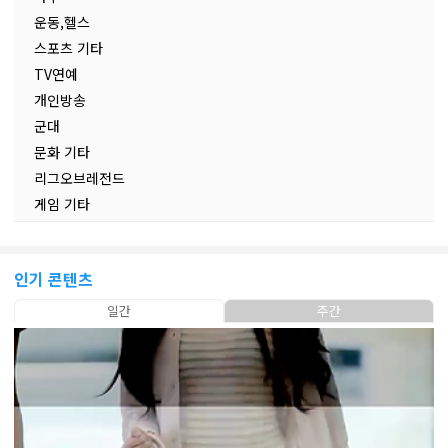
운동,헬스
스포츠 기타
TV연예
개인방송
군대
문화 기타
리그오브레전드
게임 기타
인기 콘텐츠
일간
주간