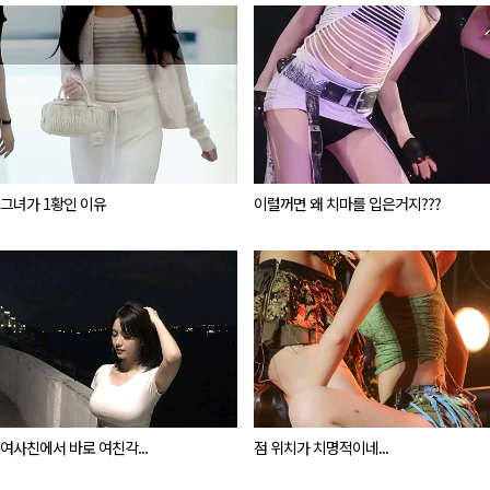
그녀가 1황인 이유
이럴꺼면 왜 치마를 입은거지???
여사친에서 바로 여친각...
점 위치가 치명적이네...