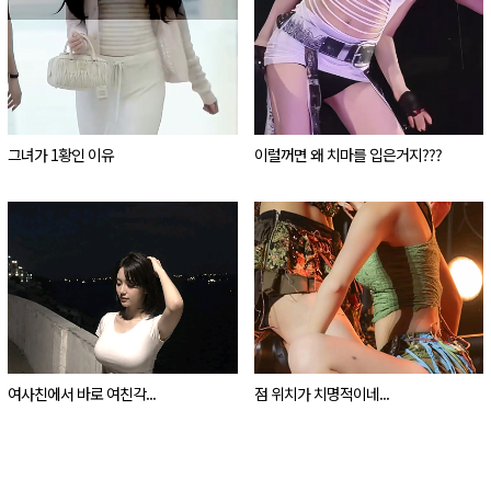
그녀가 1황인 이유
이럴꺼면 왜 치마를 입은거지???
여사친에서 바로 여친각...
점 위치가 치명적이네...