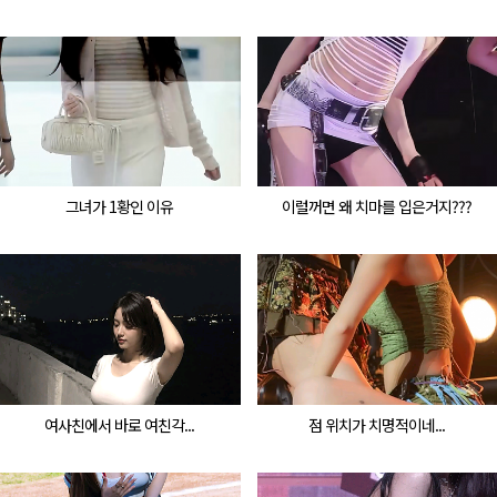
그녀가 1황인 이유
이럴꺼면 왜 치마를 입은거지???
여사친에서 바로 여친각...
점 위치가 치명적이네...