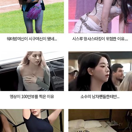
워터밤여신이 시구여신이 됐네...
시스루 망사스타킹이 위험한 이유....
영상이 100만뷰를 찍은 이유
소수의 남자팬들한테만...
.