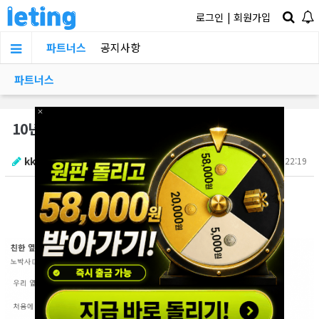
로그인
|
회원가입
파트너스
공지사항
파트너스
×
10년 넘은 이웃집 옆집 누ㄴ..r와 신박한 ㅅㅅ 썰
kkkkk1212
2025.11.10 22:19