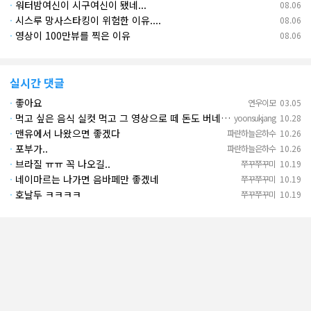
·
워터밤여신이 시구여신이 됐네...
08.06
·
시스루 망사스타킹이 위험한 이유....
08.06
·
영상이 100만뷰를 찍은 이유
08.06
실시간 댓글
·
좋아요
연우이모
03.05
·
먹고 싶은 음식 실컷 먹고 그 영상으로 떼 돈도 버네 ㄷㄷ. 하고 싶은 것만 하고 부자되네.
yoonsukjang
10.28
·
맨유에서 나왔으면 좋겠다
파란하늘은하수
10.26
·
포부가..
파란하늘은하수
10.26
·
브라질 ㅠㅠ 꼭 나오길..
쭈꾸쭈꾸미
10.19
·
네이마르는 나가면 음바페만 좋겠네
쭈꾸쭈꾸미
10.19
·
호날두 ㅋㅋㅋㅋ
쭈꾸쭈꾸미
10.19