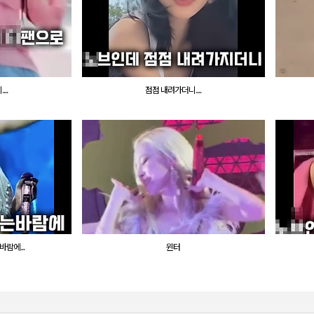
..
점점 내려가더니....
람에...
윈터