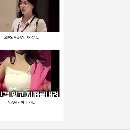
오늘도 출근중인 여과장님...
인증된 거 아니냐며....