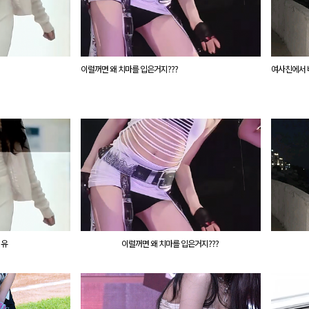
이럴꺼면 왜 치마를 입은거지???
여사친에서 바
이유
이럴꺼면 왜 치마를 입은거지???