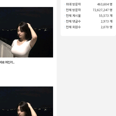
·
최대 방문자
463,604 명
·
전체 방문자
72,627,247 명
·
전체 게시물
55,573 개
·
전체 댓글수
2,973 개
·
전체 회원수
2,070 명
로 여친각...