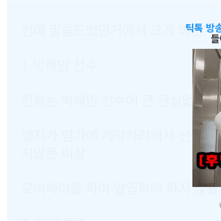
틱톡 방
들