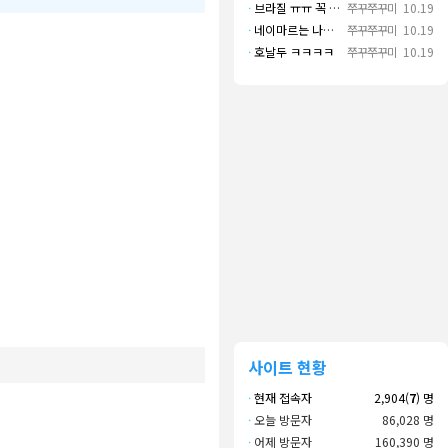
·
브라질 ㅠㅠ 꼭 나오길..
쭈꾸쭈꾸미
10.19
·
네이마르는 나가면 음바페만 좋겠네
쭈꾸쭈꾸미
10.19
·
호날두 ㅋㅋㅋㅋ
쭈꾸쭈꾸미
10.19
사이트 현황
·
현재 접속자
2,904(
7
) 명
·
오늘 방문자
86,028 명
·
어제 방문자
160,390 명