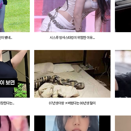
 됐네...
시스루 망사스타킹이 위험한 이유....
장한다는...
07년생이랑 ㅈ버렸다는 00년생 할미