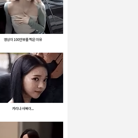
영상이 100만뷰를 찍은 이유
카리나 사복이....