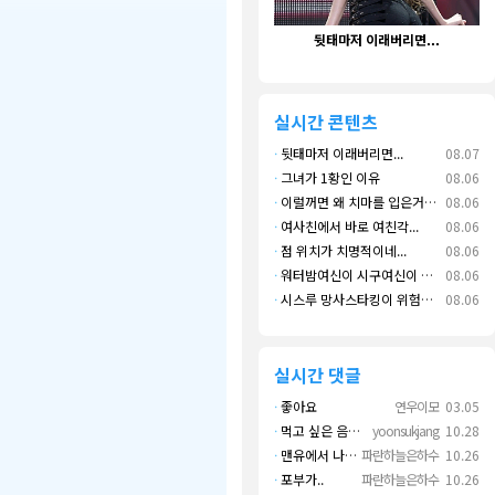
뒷태마저 이래버리면...
면
실시간 콘텐츠
·
뒷태마저 이래버리면...
08.07
·
그녀가 1황인 이유
08.06
·
이럴꺼면 왜 치마를 입은거지???
08.06
·
여사친에서 바로 여친각...
08.06
·
점 위치가 치명적이네...
08.06
·
워터밤여신이 시구여신이 됐네...
08.06
·
시스루 망사스타킹이 위험한 이유....
08.06
실시간 댓글
·
좋아요
연우이모
03.05
·
먹고 싶은 음식 실컷 먹고 그 영상으로 떼 돈도 버네 ㄷㄷ. 하고 싶은 것만 하고 부자되네.
yoonsukjang
10.28
·
맨유에서 나왔으면 좋겠다
파란하늘은하수
10.26
·
포부가..
파란하늘은하수
10.26