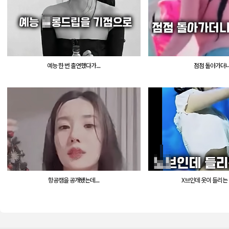
예능 한 번 출연했다가....
점점 돌아가더니..
항공캠을 공개됐는데....
X브인데 옷이 들리는 바