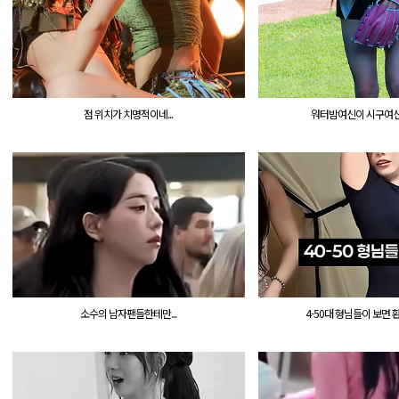
점 위치가 치명적이네...
워터밤여신이 시구여신이
소수의 남자팬들한테만...
4-50대 형님들이 보면 환