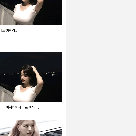
로 여친각...
여사친에서 바로 여친각...