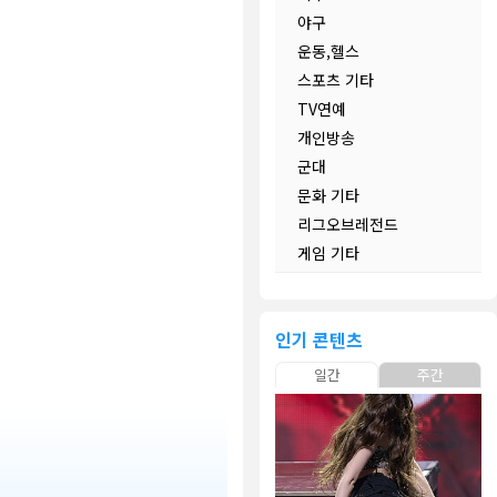
야구
운동,헬스
스포츠 기타
TV연예
개인방송
군대
문화 기타
리그오브레전드
게임 기타
인기 콘텐츠
일간
주간