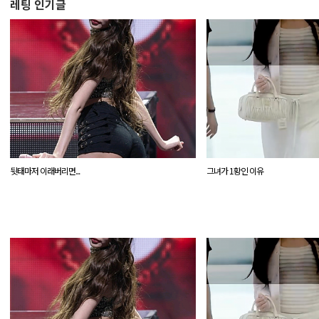
레팅 인기글
뒷태마저 이래버리면...
그녀가 1황인 이유