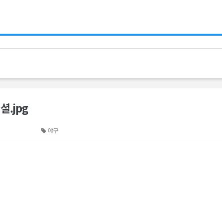
셜.jpg
야구