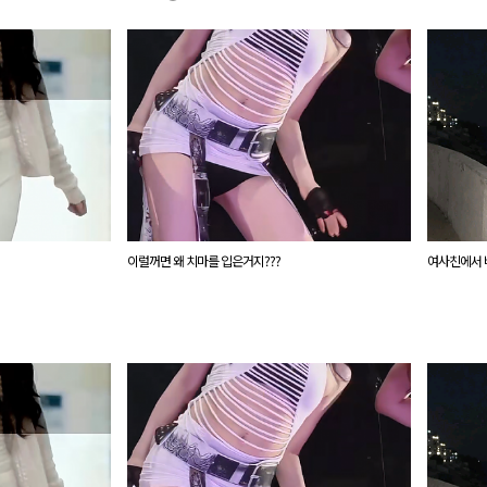
이럴꺼면 왜 치마를 입은거지???
여사친에서 바