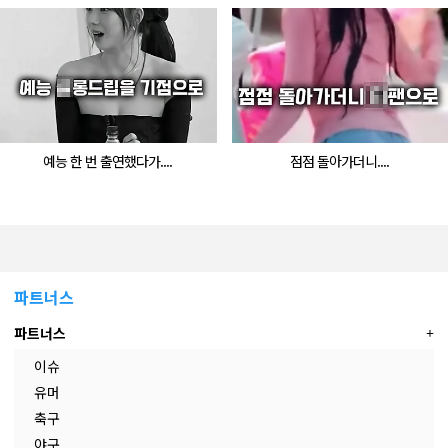
예능 한 번 출연했다가....
점점 돌아가더니....
파트너스
파트너스
이슈
유머
축구
.
야구