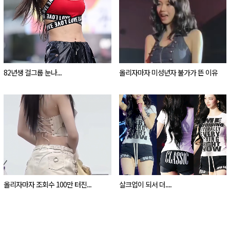
82년생 걸그룹 눈나...
올리자마자 미성년자 불가가 뜬 이유
올리자마자 조회수 100만 터진...
살크업이 되서 더....