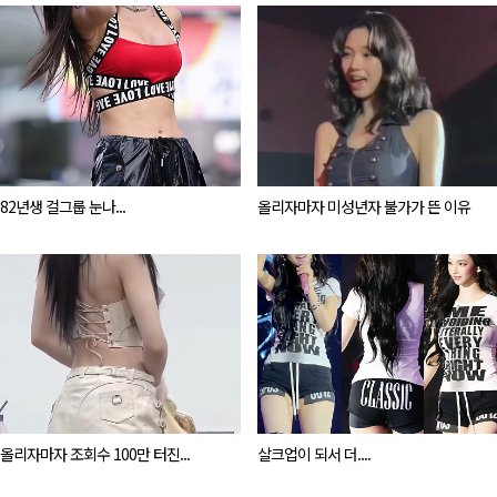
82년생 걸그룹 눈나...
올리자마자 미성년자 불가가 뜬 이유
올리자마자 조회수 100만 터진...
살크업이 되서 더....