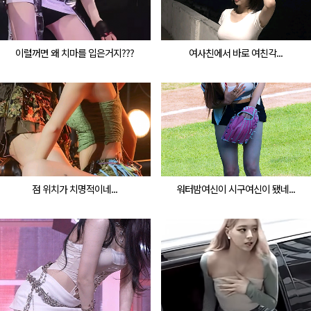
이럴꺼면 왜 치마를 입은거지???
여사친에서 바로 여친각...
점 위치가 치명적이네...
워터밤여신이 시구여신이 됐네...