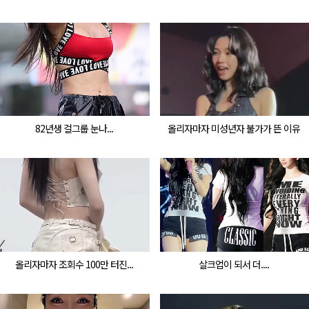
82년생 걸그룹 눈나...
올리자마자 미성년자 불가가 뜬 이유
올리자마자 조회수 100만 터진...
살크업이 되서 더....