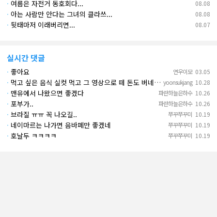
·
여름은 자전거 동호회다...
08.08
·
아는 사람만 안다는 그녀의 클라쓰...
08.08
·
뒷태마저 이래버리면...
08.07
실시간 댓글
·
좋아요
연우이모
03.05
·
먹고 싶은 음식 실컷 먹고 그 영상으로 떼 돈도 버네 ㄷㄷ. 하고 싶은 것만 하고 부자되네.
yoonsukjang
10.28
·
맨유에서 나왔으면 좋겠다
파란하늘은하수
10.26
·
포부가..
파란하늘은하수
10.26
·
브라질 ㅠㅠ 꼭 나오길..
쭈꾸쭈꾸미
10.19
·
네이마르는 나가면 음바페만 좋겠네
쭈꾸쭈꾸미
10.19
·
호날두 ㅋㅋㅋㅋ
쭈꾸쭈꾸미
10.19