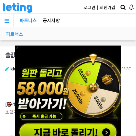
로그인
|
회원가입
파트너스
공지사항
파트너스
×
술값 16만원 ㅁ튀한 여자 ㄲ셔서 ㅈ싸한 썰
kkkkk1212
2025.10.04 09:37