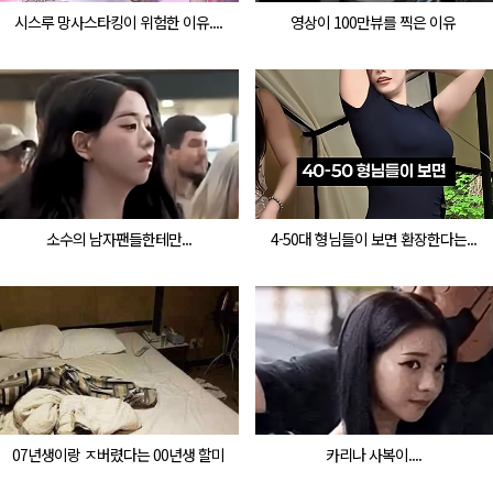
시스루 망사스타킹이 위험한 이유....
영상이 100만뷰를 찍은 이유
소수의 남자팬들한테만...
4-50대 형님들이 보면 환장한다는...
07년생이랑 ㅈ버렸다는 00년생 할미
카리나 사복이....