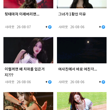
뒷태마저 이래버리면...
그녀가 1황인 이유
샤라웃
26-08-07
샤라웃
26-08-06
+
+
이럴꺼면 왜 치마를 입은거
여사친에서 바로 여친각...
지???
샤라웃
26-08-06
샤라웃
26-08-06
+
+