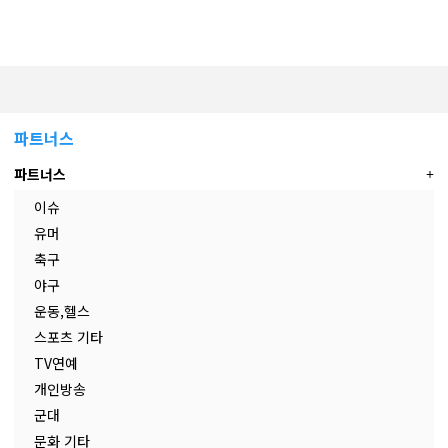
파트너스
파트너스
이슈
유머
축구
야구
운동,헬스
스포츠 기타
TV연예
개인방송
군대
문화 기타