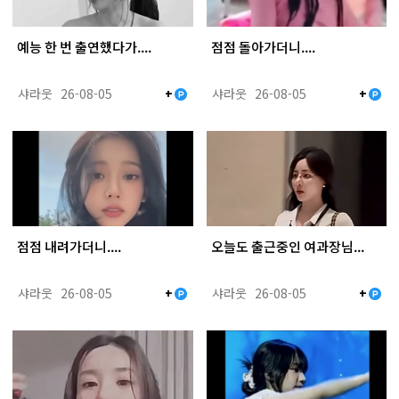
예능 한 번 출연했다가....
점점 돌아가더니....
샤라웃
26-08-05
샤라웃
26-08-05
+
+
점점 내려가더니....
오늘도 출근중인 여과장님...
샤라웃
26-08-05
샤라웃
26-08-05
+
+