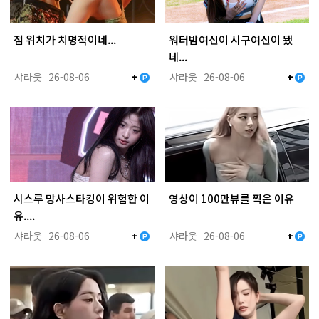
점 위치가 치명적이네...
워터밤여신이 시구여신이 됐
네...
샤라웃
26-08-06
샤라웃
26-08-06
+
+
시스루 망사스타킹이 위험한 이
영상이 100만뷰를 찍은 이유
유....
샤라웃
26-08-06
샤라웃
26-08-06
+
+