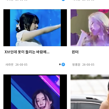
X브인데 옷이 들리는 바람에...
윈터
+
샤라웃
26-08-05
왕홍원
26-08-05