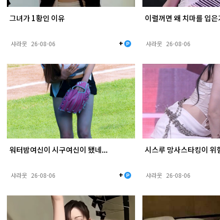
그녀가 1황인 이유
이럴꺼면 왜 치마를 입은
+
샤라웃
26-08-06
샤라웃
26-08-06
워터밤여신이 시구여신이 됐네...
시스루 망사스타킹이 위험한
+
샤라웃
26-08-06
샤라웃
26-08-06