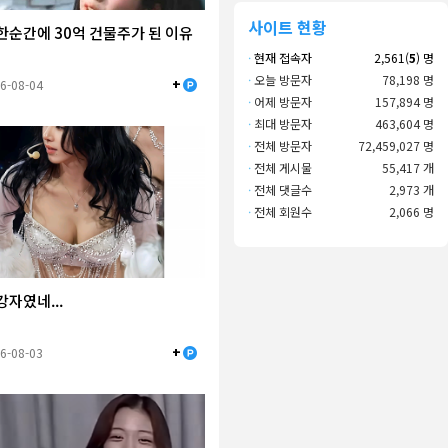
사이트 현황
한순간에 30억 건물주가 된 이유
·
현재 접속자
2,561(
5
) 명
·
오늘 방문자
78,198 명
+
6-08-04
·
어제 방문자
157,894 명
·
최대 방문자
463,604 명
·
전체 방문자
72,459,027 명
·
전체 게시물
55,417 개
·
전체 댓글수
2,973 개
·
전체 회원수
2,066 명
강자였네...
+
6-08-03