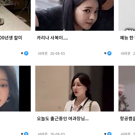
00년생 할미
카리나 사복이....
예능 한 
+
+
샤라웃
26-08-05
샤라웃
2
오늘도 출근중인 여과장님...
항공캠을
+
+
샤라웃
26-08-05
샤라웃
2