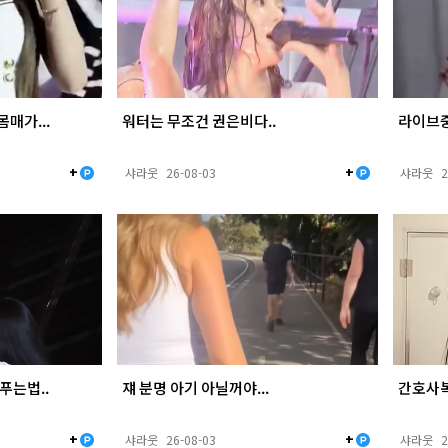
매가...
워터는 무조건 권은비다..
라이브중에
+
+
샤라웃
26-08-03
샤라웃
2
푸는법..
쟤 분명 아기 아닐꺼야...
간호사복
+
+
샤라웃
26-08-03
샤라웃
2