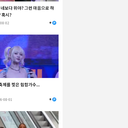
 니네보다 위야? 그런 마음으로 하
 혹시?
+
-08-02
축제를 찢은 힙합가수...
+
6-08-01