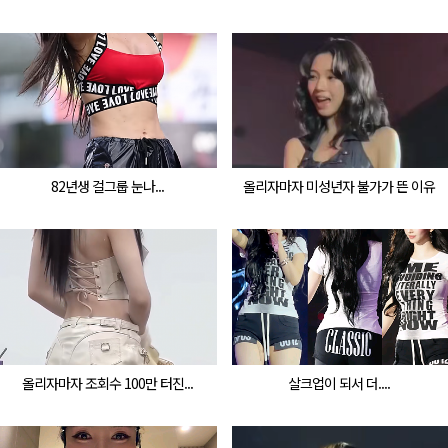
82년생 걸그룹 눈나...
올리자마자 미성년자 불가가 뜬 이유
올리자마자 조회수 100만 터진...
살크업이 되서 더....