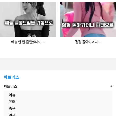
예능 한 번 출연했다가....
점점 돌아가더니....
파트너스
파트너스
이슈
유머
축구
야구