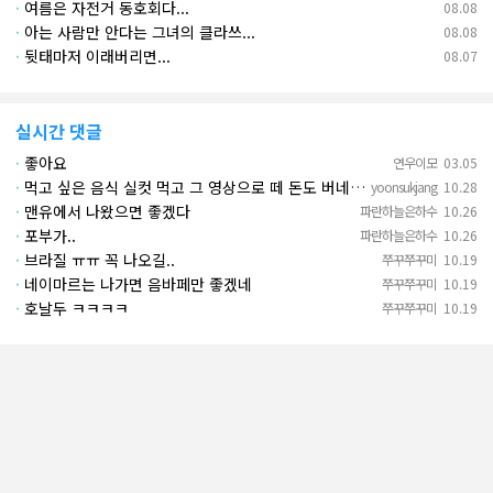
·
여름은 자전거 동호회다...
08.08
·
아는 사람만 안다는 그녀의 클라쓰...
08.08
·
뒷태마저 이래버리면...
08.07
실시간 댓글
·
좋아요
연우이모
03.05
·
먹고 싶은 음식 실컷 먹고 그 영상으로 떼 돈도 버네 ㄷㄷ. 하고 싶은 것만 하고 부자되네.
yoonsukjang
10.28
·
맨유에서 나왔으면 좋겠다
파란하늘은하수
10.26
·
포부가..
파란하늘은하수
10.26
·
브라질 ㅠㅠ 꼭 나오길..
쭈꾸쭈꾸미
10.19
·
네이마르는 나가면 음바페만 좋겠네
쭈꾸쭈꾸미
10.19
·
호날두 ㅋㅋㅋㅋ
쭈꾸쭈꾸미
10.19