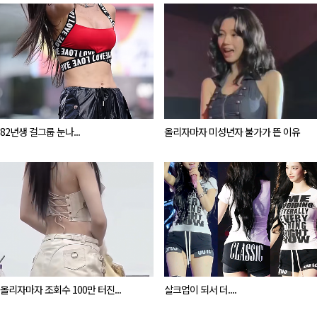
82년생 걸그룹 눈나...
올리자마자 미성년자 불가가 뜬 이유
올리자마자 조회수 100만 터진...
살크업이 되서 더....