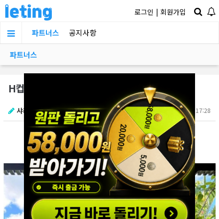
로그인
|
회원가입
파트너스
공지사항
파트너스
×
×
H컵의 실물체감샷
샤라웃
2025.09.17 17:28