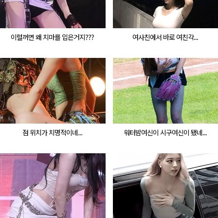
이럴꺼면 왜 치마를 입은거지???
여사친에서 바로 여친각...
점 위치가 치명적이네...
워터밤여신이 시구여신이 됐네...