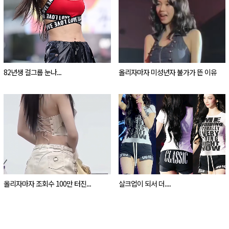
82년생 걸그룹 눈나...
올리자마자 미성년자 불가가 뜬 이유
올리자마자 조회수 100만 터진...
살크업이 되서 더....