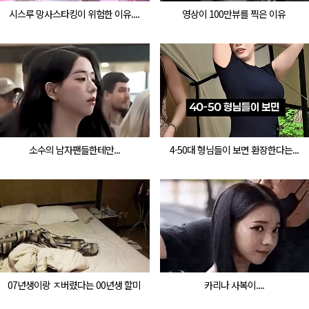
시스루 망사스타킹이 위험한 이유....
영상이 100만뷰를 찍은 이유
소수의 남자팬들한테만...
4-50대 형님들이 보면 환장한다는...
07년생이랑 ㅈ버렸다는 00년생 할미
카리나 사복이....