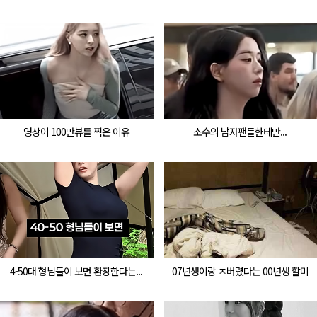
영상이 100만뷰를 찍은 이유
소수의 남자팬들한테만...
4-50대 형님들이 보면 환장한다는...
07년생이랑 ㅈ버렸다는 00년생 할미