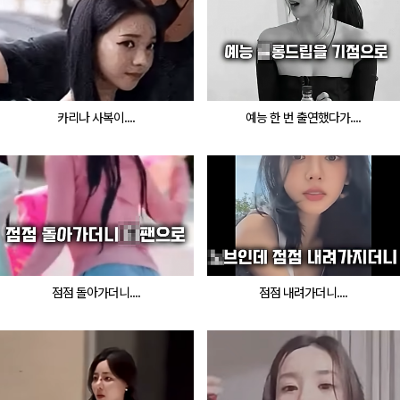
카리나 사복이....
예능 한 번 출연했다가....
점점 돌아가더니....
점점 내려가더니....