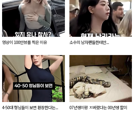
영상이 100만뷰를 찍은 이유
소수의 남자팬들한테만...
4-50대 형님들이 보면 환장한다는...
07년생이랑 ㅈ버렸다는 00년생 할미