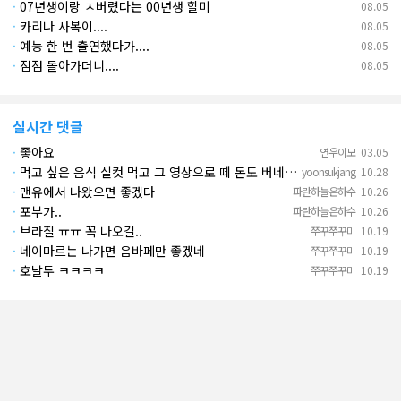
·
07년생이랑 ㅈ버렸다는 00년생 할미
08.05
·
카리나 사복이....
08.05
·
예능 한 번 출연했다가....
08.05
·
점점 돌아가더니....
08.05
실시간 댓글
·
좋아요
연우이모
03.05
·
먹고 싶은 음식 실컷 먹고 그 영상으로 떼 돈도 버네 ㄷㄷ. 하고 싶은 것만 하고 부자되네.
yoonsukjang
10.28
·
맨유에서 나왔으면 좋겠다
파란하늘은하수
10.26
·
포부가..
파란하늘은하수
10.26
·
브라질 ㅠㅠ 꼭 나오길..
쭈꾸쭈꾸미
10.19
·
네이마르는 나가면 음바페만 좋겠네
쭈꾸쭈꾸미
10.19
·
호날두 ㅋㅋㅋㅋ
쭈꾸쭈꾸미
10.19