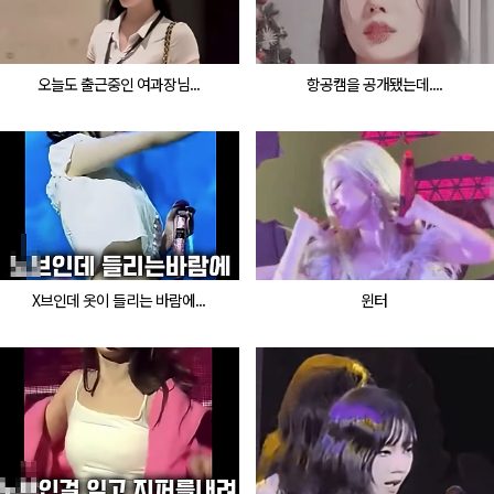
오늘도 출근중인 여과장님...
항공캠을 공개됐는데....
X브인데 옷이 들리는 바람에...
윈터