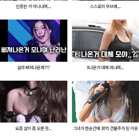
인증된 거 아니냐며....
스스로의 무브에....
설마 삐져나온게???
X나온거 대체 머냐며...
요즘 살이 좀 오른 듯...
그녀가 한순간에 30억 건물주가 된 이유