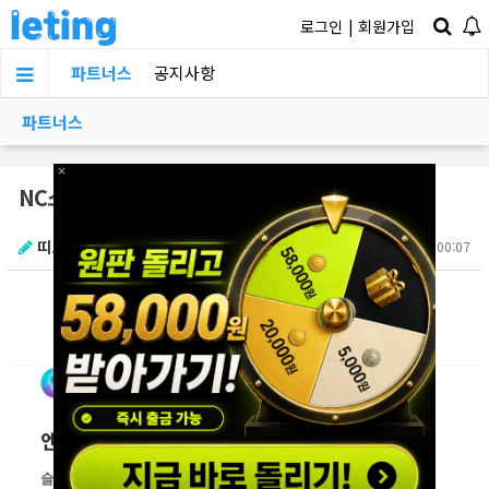
로그인
|
회원가입
파트너스
공지사항
파트너스
×
NC소프트 내부 폭로
띠로리리
2025.09.10 00:07