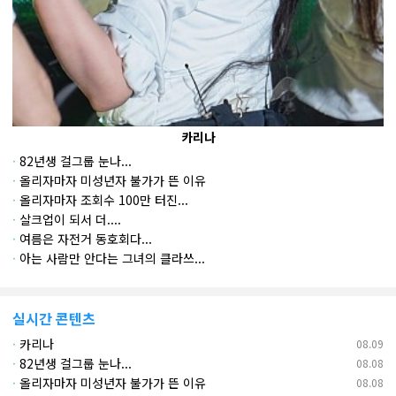
카리나
·
82년생 걸그룹 눈나...
·
올리자마자 미성년자 불가가 뜬 이유
·
올리자마자 조회수 100만 터진...
·
살크업이 되서 더....
·
여름은 자전거 동호회다...
·
아는 사람만 안다는 그녀의 클라쓰...
실시간 콘텐츠
·
카리나
08.09
·
82년생 걸그룹 눈나...
08.08
·
올리자마자 미성년자 불가가 뜬 이유
08.08