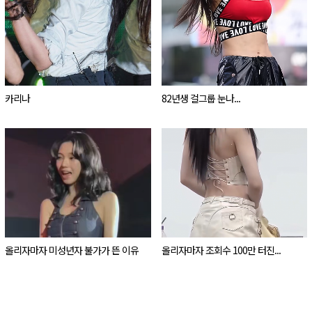
카리나
82년생 걸그룹 눈나...
올리자마자 미성년자 불가가 뜬 이유
올리자마자 조회수 100만 터진...