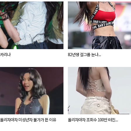
카리나
82년생 걸그룹 눈나...
올리자마자 미성년자 불가가 뜬 이유
올리자마자 조회수 100만 터진...