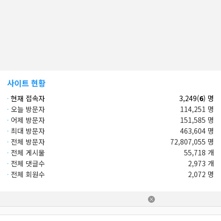
사이트 현황
·
현재 접속자
3,249(
6
) 명
·
오늘 방문자
114,251 명
·
어제 방문자
151,585 명
·
최대 방문자
463,604 명
·
전체 방문자
72,807,055 명
·
전체 게시물
55,718 개
·
전체 댓글수
2,973 개
·
전체 회원수
2,072 명
×