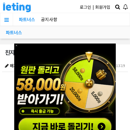
로그인
|
회원가입
파트너스
공지사항
파트너스
×
친자확인하고 집에가는 길 ,,
매거진
2025.09.04 13:19