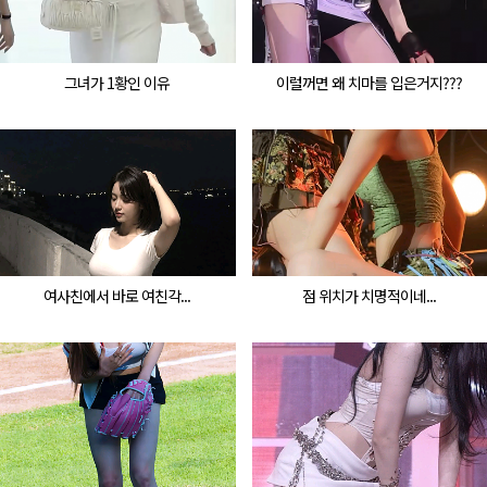
그녀가 1황인 이유
이럴꺼면 왜 치마를 입은거지???
여사친에서 바로 여친각...
점 위치가 치명적이네...