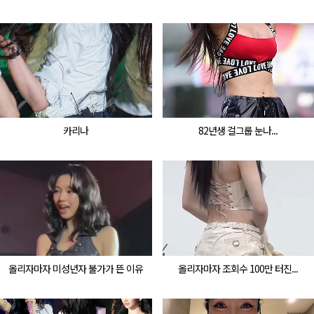
카리나
82년생 걸그룹 눈나...
올리자마자 미성년자 불가가 뜬 이유
올리자마자 조회수 100만 터진...