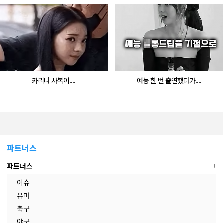
카리나 사복이....
예능 한 번 출연했다가....
파트너스
파트너스
이슈
유머
축구
야구