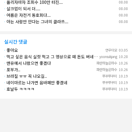
·
올리자마자 조회수 100만 터진...
08.08
·
살크업이 되서 더....
08.08
·
여름은 자전거 동호회다...
08.08
·
아는 사람만 안다는 그녀의 클라쓰...
08.08
실시간 댓글
·
좋아요
연우이모
03.05
·
먹고 싶은 음식 실컷 먹고 그 영상으로 떼 돈도 버네 ㄷㄷ. 하고 싶은 것만 하고 부자되네.
yoonsukjang
10.28
·
맨유에서 나왔으면 좋겠다
파란하늘은하수
10.26
·
포부가..
파란하늘은하수
10.26
·
브라질 ㅠㅠ 꼭 나오길..
쭈꾸쭈꾸미
10.19
·
네이마르는 나가면 음바페만 좋겠네
쭈꾸쭈꾸미
10.19
·
호날두 ㅋㅋㅋㅋ
쭈꾸쭈꾸미
10.19