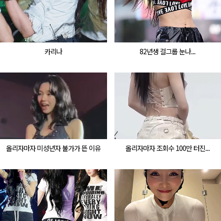
카리나
82년생 걸그룹 눈나...
올리자마자 미성년자 불가가 뜬 이유
올리자마자 조회수 100만 터진...