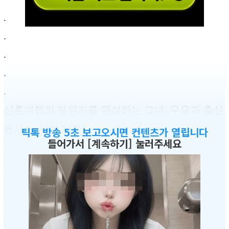
.
.
.
.
.
신혼여행의 분위기를 완성하는 그녀, 무용과 출신
윤서 (+ 사진 13장)
틱톡 방송 5초 보고오시면 컨텐츠가 열립니다
들어가서 [계속하기] 눌러주세요
.
.
.
.
.