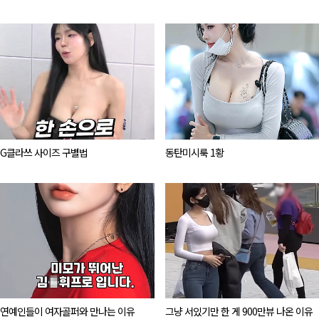
G클라쓰 사이즈 구별법
동탄미시룩 1황
연예인들이 여자골퍼와 만나는 이유
그냥 서있기만 한 게 900만뷰 나온 이유