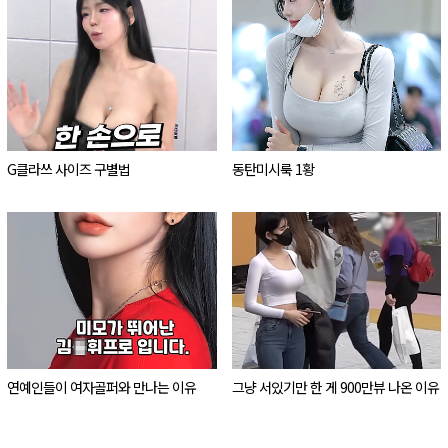
G클라쓰 사이즈 구별법
동탄미시룩 1황
연예인들이 여자골퍼와 만나는 이유
그냥 서있기만 한 게 900만뷰 나온 이유