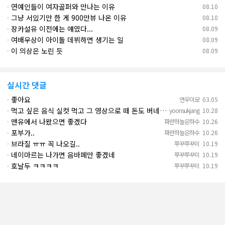
·
연예인들이 여자골퍼와 만나는 이유
08.10
·
그냥 서있기만 한 게 900만뷰 나온 이유
08.10
·
장카설유 이전에는 얘였다...
08.09
·
여배우상이 아이돌 데뷔하면 생기는 일
08.09
·
이 의상은 노린 듯
08.09
실시간 댓글
·
좋아요
연우이모
03.05
·
먹고 싶은 음식 실컷 먹고 그 영상으로 떼 돈도 버네 ㄷㄷ. 하고 싶은 것만 하고 부자되네.
yoonsukjang
10.28
·
맨유에서 나왔으면 좋겠다
파란하늘은하수
10.26
·
포부가..
파란하늘은하수
10.26
·
브라질 ㅠㅠ 꼭 나오길..
쭈꾸쭈꾸미
10.19
·
네이마르는 나가면 음바페만 좋겠네
쭈꾸쭈꾸미
10.19
·
호날두 ㅋㅋㅋㅋ
쭈꾸쭈꾸미
10.19