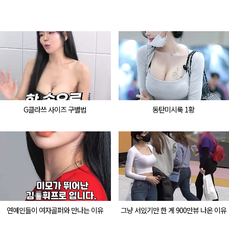
G클라쓰 사이즈 구별법
동탄미시룩 1황
연예인들이 여자골퍼와 만나는 이유
그냥 서있기만 한 게 900만뷰 나온 이유