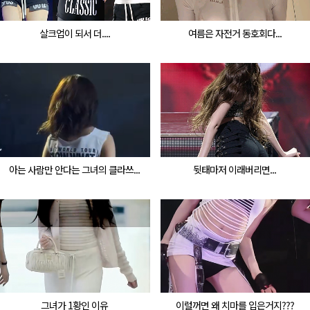
살크업이 되서 더....
여름은 자전거 동호회다...
아는 사람만 안다는 그녀의 클라쓰...
뒷태마저 이래버리면...
그녀가 1황인 이유
이럴꺼면 왜 치마를 입은거지???