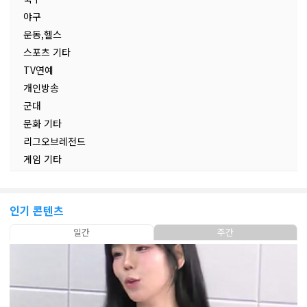
야구
운동,헬스
스포츠 기타
TV연예
개인방송
군대
문화 기타
리그오브레전드
게임 기타
인기 콘텐츠
일간
주간