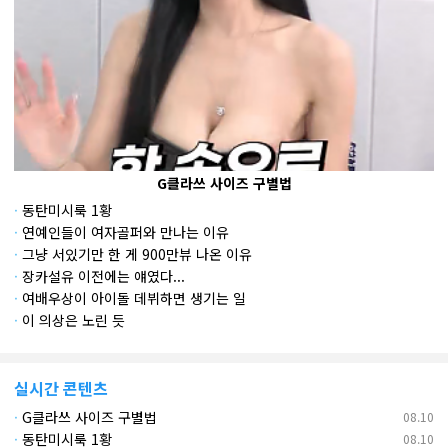
G클라쓰 사이즈 구별법
·
동탄미시룩 1황
·
연예인들이 여자골퍼와 만나는 이유
·
그냥 서있기만 한 게 900만뷰 나온 이유
·
장카설유 이전에는 얘였다...
·
여배우상이 아이돌 데뷔하면 생기는 일
·
이 의상은 노린 듯
실시간 콘텐츠
·
G클라쓰 사이즈 구별법
08.10
·
동탄미시룩 1황
08.10