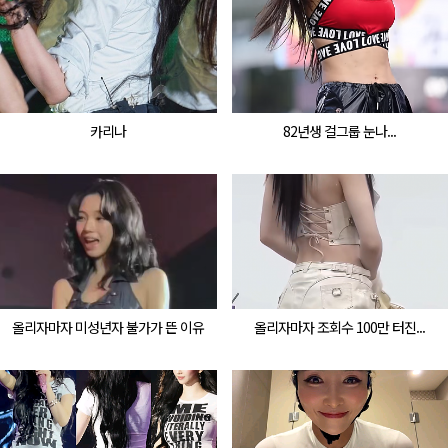
카리나
82년생 걸그룹 눈나...
올리자마자 미성년자 불가가 뜬 이유
올리자마자 조회수 100만 터진...