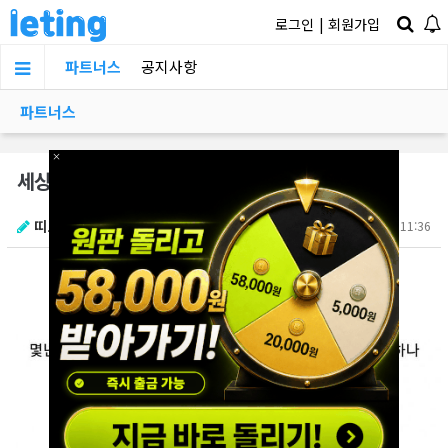
로그인
|
회원가입
파트너스
공지사항
파트너스
×
세상에서 가장 큰 박쥐에 대해 알아보자
띠로리리
2025.04.19 11:36