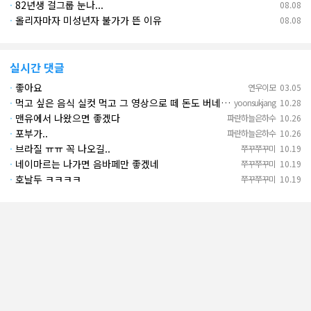
·
82년생 걸그룹 눈나...
08.08
·
올리자마자 미성년자 불가가 뜬 이유
08.08
실시간 댓글
·
좋아요
연우이모
03.05
·
먹고 싶은 음식 실컷 먹고 그 영상으로 떼 돈도 버네 ㄷㄷ. 하고 싶은 것만 하고 부자되네.
yoonsukjang
10.28
·
맨유에서 나왔으면 좋겠다
파란하늘은하수
10.26
·
포부가..
파란하늘은하수
10.26
·
브라질 ㅠㅠ 꼭 나오길..
쭈꾸쭈꾸미
10.19
·
네이마르는 나가면 음바페만 좋겠네
쭈꾸쭈꾸미
10.19
·
호날두 ㅋㅋㅋㅋ
쭈꾸쭈꾸미
10.19