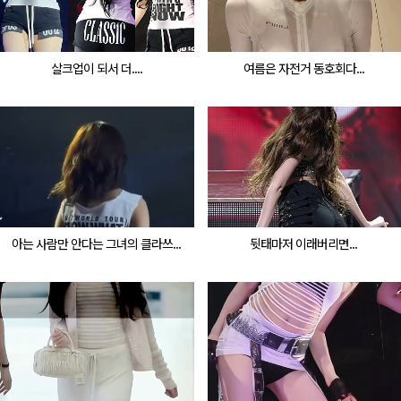
살크업이 되서 더....
여름은 자전거 동호회다...
아는 사람만 안다는 그녀의 클라쓰...
뒷태마저 이래버리면...