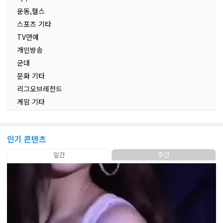
운동,헬스
스포츠 기타
TV연예
개인방송
군대
문화 기타
리그오브레전드
게임 기타
인기 콘텐츠
일간
주간
×