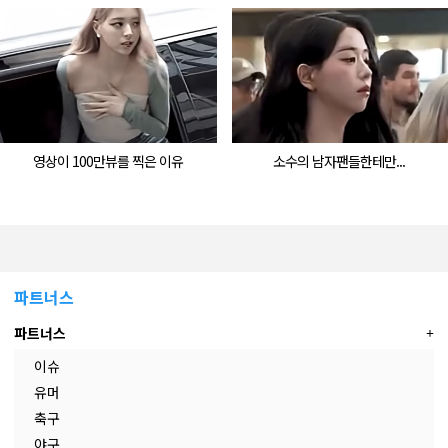
영상이 100만뷰를 찍은 이유
소수의 남자팬들한테만...
파트너스
파트너스
이슈
유머
축구
야구