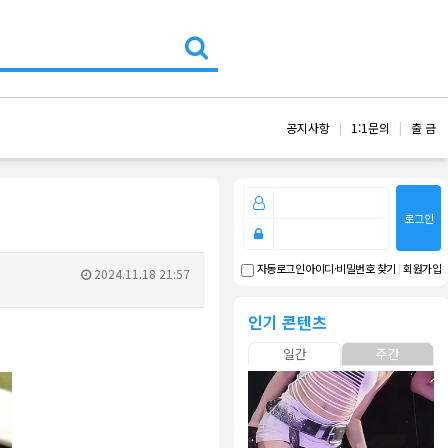
공지사항
1:1문의
출 금
로그인
아이디·비밀번호 찾기
|
회원가입
자동로그인
2024.11.18 21:57
인기 콘텐츠
일간
주간