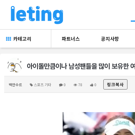
카테고리
파트너스
공지사항
아이돌만큼이나 남성팬들을 많이 보유한 여
링크복사
백만수르
스포츠 기타
0
78
0