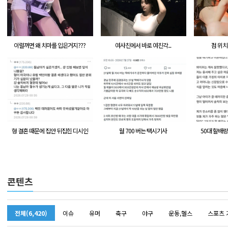
이럴꺼면 왜 치마를 입은거지???
여사친에서 바로 여친각...
점 위치
형 결혼 때문에 집안 뒤집힌 디시인
월 700 버는 택시기사
50대 할배랑
콘텐츠
전체(6,420)
이슈
유머
축구
야구
운동,헬스
스포츠 