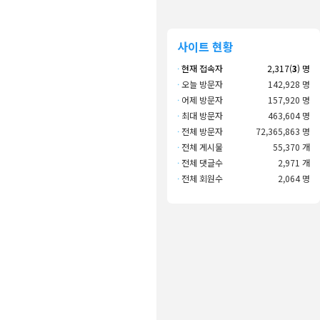
사이트 현황
·
현재 접속자
2,317(
3
) 명
·
오늘 방문자
142,928 명
·
어제 방문자
157,920 명
·
최대 방문자
463,604 명
·
전체 방문자
72,365,863 명
·
전체 게시물
55,370 개
·
전체 댓글수
2,971 개
·
전체 회원수
2,064 명