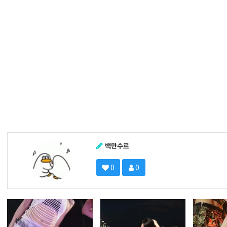
백만수르
0
0