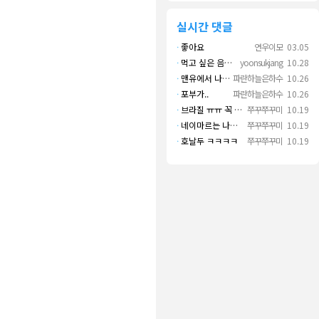
실시간 댓글
·
좋아요
연우이모
03.05
·
먹고 싶은 음식 실컷 먹고 그 영상으로 떼 돈도 버네 ㄷㄷ. 하고 싶은 것만 하고 부자되네.
yoonsukjang
10.28
·
맨유에서 나왔으면 좋겠다
파란하늘은하수
10.26
·
포부가..
파란하늘은하수
10.26
·
브라질 ㅠㅠ 꼭 나오길..
쭈꾸쭈꾸미
10.19
·
네이마르는 나가면 음바페만 좋겠네
쭈꾸쭈꾸미
10.19
·
호날두 ㅋㅋㅋㅋ
쭈꾸쭈꾸미
10.19