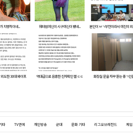
가 치명적이네...
워터밤여신이 시구여신이 됐네...
본인이 ㅂㄱ부전이라서 여친의 
허락한 남자
 외도한 30대 와이프
역대급으로 음흉한 친자확인 썰 ㄷㄷ
화장실 문을 자꾸 뜯는 중ㄱ인
기타
TV연예
개인방송
군대
문화 기타
리그오브레전드
게임