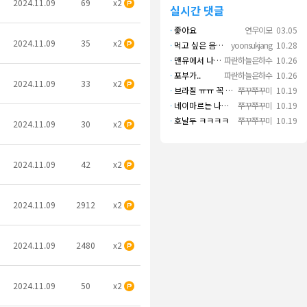
2024.11.09
69
x2
실시간 댓글
·
좋아요
연우이모
03.05
2024.11.09
35
x2
·
먹고 싶은 음식 실컷 먹고 그 영상으로 떼 돈도 버네 ㄷㄷ. 하고 싶은 것만 하고 부자되네.
yoonsukjang
10.28
·
맨유에서 나왔으면 좋겠다
파란하늘은하수
10.26
·
포부가..
파란하늘은하수
10.26
2024.11.09
33
x2
·
브라질 ㅠㅠ 꼭 나오길..
쭈꾸쭈꾸미
10.19
·
네이마르는 나가면 음바페만 좋겠네
쭈꾸쭈꾸미
10.19
·
호날두 ㅋㅋㅋㅋ
쭈꾸쭈꾸미
10.19
2024.11.09
30
x2
2024.11.09
42
x2
2024.11.09
2912
x2
2024.11.09
2480
x2
2024.11.09
50
x2