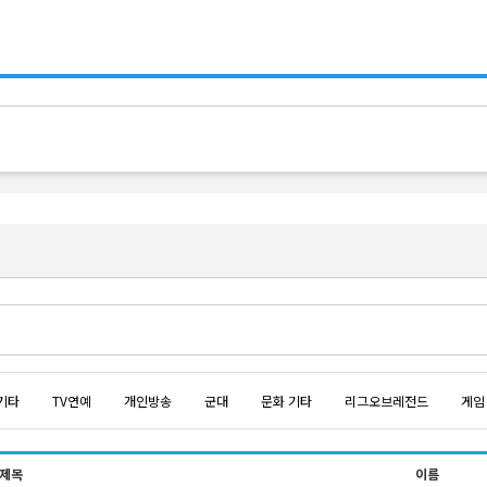
기타
TV연예
개인방송
군대
문화 기타
리그오브레전드
게임
제목
이름