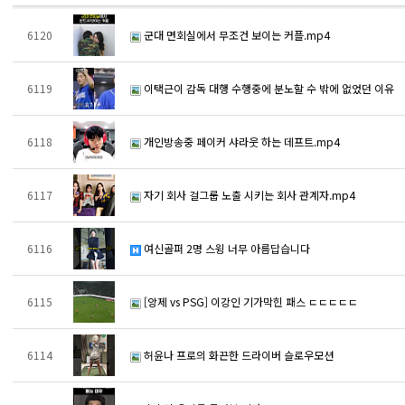
6120
군대 면회실에서 무조건 보이는 커플.mp4
6119
이택근이 감독 대행 수행중에 분노할 수 밖에 없었던 이유
6118
개인방송중 페이커 샤라웃 하는 데프트.mp4
6117
자기 회사 걸그룹 노출 시키는 회사 관계자.mp4
6116
여신골퍼 2명 스윙 너무 아름답습니다
6115
[앙제 vs PSG] 이강인 기가막힌 패스 ㄷㄷㄷㄷㄷ
6114
허윤나 프로의 화끈한 드라이버 슬로우모션