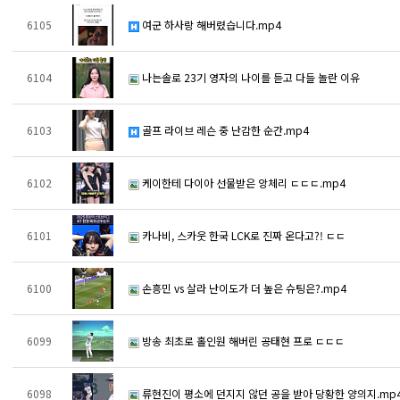
6105
여군 하사랑 해버렸습니다.mp4
6104
나는솔로 23기 영자의 나이를 듣고 다들 놀란 이유
6103
골프 라이브 레슨 중 난감한 순간.mp4
6102
케이한테 다이아 선물받은 앙체리 ㄷㄷㄷ.mp4
6101
카나비, 스카웃 한국 LCK로 진짜 온다고?! ㄷㄷ
6100
손흥민 vs 살라 난이도가 더 높은 슈팅은?.mp4
6099
방송 최초로 홀인원 해버린 공태현 프로 ㄷㄷㄷ
6098
류현진이 평소에 던지지 않던 공을 받아 당황한 양의지.mp