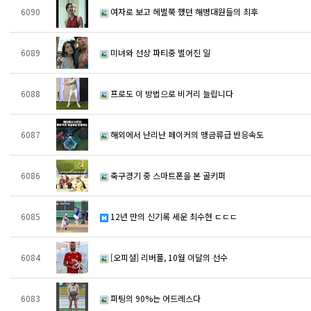
6090
여자로 보고 헤벌쭉 했던 해병대원들의 최후
6089
미녀와 선상 파티중 벌어진 일
6088
프로도 이 방법으로 비거리 늘립니다
6087
해외에서 난리난 페이커의 맹금류급 반응속도
6086
축구경기 중 스마트폰을 본 골키퍼
6085
12년 만의 신기록 세운 최수현 ㄷㄷㄷ
6084
[오피셜] 리버풀, 10월 이달의 선수
6083
퍼팅의 90%는 어드레스다