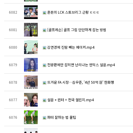
6082
혼돈의 LCK 스토브리그 근황 ㄷㄷㄷ
6081
[골프레슨] 골프 그립 단단하게 잡는 방법
6080
김연경에 진땀 빼는 페이커.mp4
6079
전광판에만 잡히면 난리나는 엔믹스 설윤.mp4
6078
뜨거운 FA 시장…심우준, '4년 50억 원' 한화행
6077
설윤 + 윈터 = 천국 챌린지.mp4
6076
퍼터 잘하는 법 꿀팁