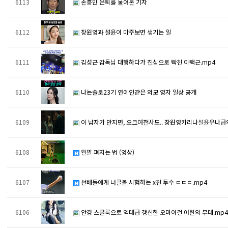
6113
손흥민 은퇴를 물어본 기자
6112
장원영과 설윤이 마주보면 생기는 일
6111
김성근 감독님 대행하다가 진심으로 빡친 이택근.mp4
6110
나는솔로23기 연예인같은 외모 영자 일상 공개
6109
이 남자가 만지면, 오크여전사도.. 장원영카리나설윤유나급
6108
왼팔 펴지는 법 (영상)
6107
선배들에게 너클볼 시험하는 x친 투수 ㄷㄷㄷ.mp4
6106
안경 스쿨룩으로 역대급 갱신한 오마이걸 아린의 무대.mp4