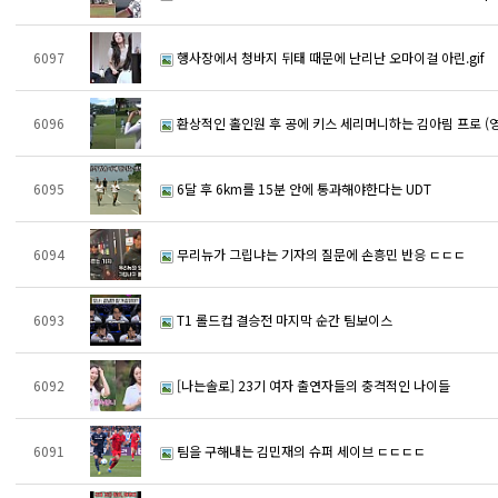
6097
행사장에서 청바지 뒤태 때문에 난리난 오마이걸 아린.gif
6096
환상적인 홀인원 후 공에 키스 세리머니하는 김아림 프로 (
6095
6달 후 6km를 15분 안에 통과해야한다는 UDT
6094
무리뉴가 그립냐는 기자의 질문에 손흥민 반응 ㄷㄷㄷ
6093
T1 롤드컵 결승전 마지막 순간 팀보이스
6092
[나는솔로] 23기 여자 출연자들의 충격적인 나이들
6091
팀을 구해내는 김민재의 슈퍼 세이브 ㄷㄷㄷㄷ