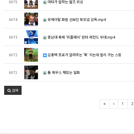
6075
마타가 말하는 월즈 위상
6074
유체이탈 화법 선보인 토트넘 감독.mp4
6073
충남대 축제 '위플래쉬' 윈터 레전드 무대.mp4
6072
김홍택 프로가 알려주는 '툭' 치는데 멀리 가는 스윙
6071
톰 제우스 재밌는 일화
검색
1
2