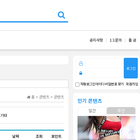
공지사항
1:1문의
출 금
로그인
아이디·비밀번호 찾기
|
회원가입
자동로그인
홈 > 콘텐츠 > 콘텐츠
인기 콘텐츠
일간
주간
 기타
날짜
조회
포인트