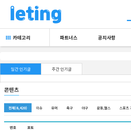
카테고리
파트너스
공지사항
일간 인기글
주간 인기글
콘텐츠
전체(6,420)
이슈
유머
축구
야구
운동,헬스
스포츠 
번호
포토