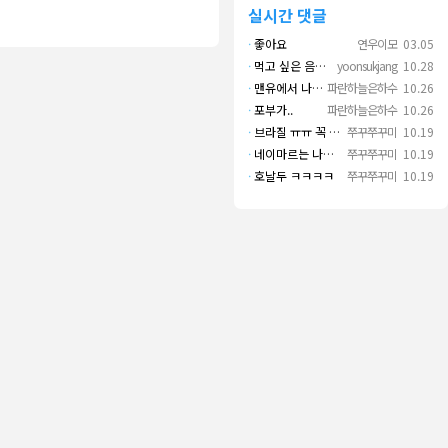
실시간 댓글
·
좋아요
연우이모
03.05
·
먹고 싶은 음식 실컷 먹고 그 영상으로 떼 돈도 버네 ㄷㄷ. 하고 싶은 것만 하고 부자되네.
yoonsukjang
10.28
·
맨유에서 나왔으면 좋겠다
파란하늘은하수
10.26
·
포부가..
파란하늘은하수
10.26
·
브라질 ㅠㅠ 꼭 나오길..
쭈꾸쭈꾸미
10.19
·
네이마르는 나가면 음바페만 좋겠네
쭈꾸쭈꾸미
10.19
·
호날두 ㅋㅋㅋㅋ
쭈꾸쭈꾸미
10.19