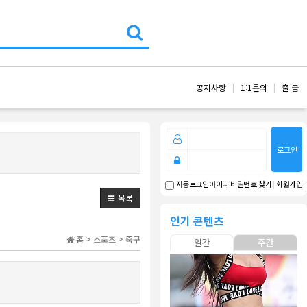
공지사항
1:1문의
출 금
로그인
아이디·비밀번호 찾기
|
회원가입
자동로그인
목록
인기 콘텐츠
홈 > 스포츠 > 축구
일간
주간