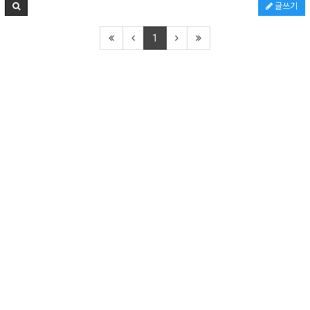
글쓰기
1