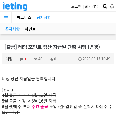
로그인
|
회원가입
파트너스
공지사항
공지사항
이벤트
[출금] 레팅 포인트 정산 지급일 단축 시행 (변경)
레팅
1
48
0
2025.03.17 10:49
레팅 정산 지급일을 단축합니다.
[ 변경 전 ]
4월
출금 신청 -> 5월 15일 지급
5월
출금 신청 -> 6월 16일 지급
6월 셋째 주
부터
주간 출금
도입 (월~일요일 중 신청시 다음주 수
요일 지급)