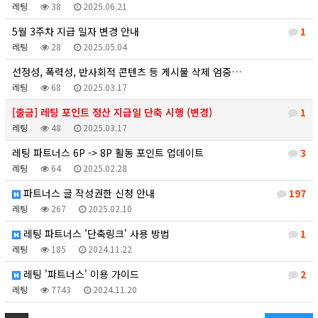
레팅
38
2025.06.21
5월 3주차 지급 일자 변경 안내
1
레팅
28
2025.05.04
선정성, 폭력성, 반사회적 콘텐츠 등 게시물 삭제 엄중…
레팅
68
2025.03.17
[출금] 레팅 포인트 정산 지급일 단축 시행 (변경)
1
레팅
48
2025.03.17
레팅 파트너스 6P -> 8P 활동 포인트 업데이트
3
레팅
64
2025.02.28
파트너스 글 작성권한 신청 안내
197
레팅
267
2025.02.10
레팅 파트너스 '단축링크' 사용 방법
1
레팅
185
2024.11.22
레팅 '파트너스' 이용 가이드
2
레팅
7743
2024.11.20