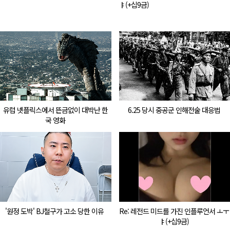
ㅑ(+십9금)
유럽 넷플릭스에서 뜬금없이 대박난 한
6.25 당시 중공군 인해전술 대응법
국 영화
'원정 도박' BJ철구가 고소 당한 이유
Re: 레전드 미드를 가진 인플루언서 ㅗㅜ
ㅑ(+십9금)