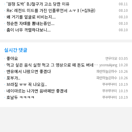
·
'원정 도박' BJ철구가 고소 당한 이유
08.11
·
Re: 레전드 미드를 가진 인플루언서 ㅗㅜㅑ(+십9금)
08.10
·
왜 거기를 얼굴로 비비는지...
08.10
·
청순한 자태를 뽐내는중인...
08.10
·
춤이 너무 격렬하다보니...
08.10
실시간 댓글
·
좋아요
연우이모
03.05
·
먹고 싶은 음식 실컷 먹고 그 영상으로 떼 돈도 버네 ㄷㄷ. 하고 싶은 것만 하고 부자되네.
yoonsukjang
10.28
·
맨유에서 나왔으면 좋겠다
파란하늘은하수
10.26
·
포부가..
파란하늘은하수
10.26
·
브라질 ㅠㅠ 꼭 나오길..
쭈꾸쭈꾸미
10.19
·
네이마르는 나가면 음바페만 좋겠네
쭈꾸쭈꾸미
10.19
·
호날두 ㅋㅋㅋㅋ
쭈꾸쭈꾸미
10.19