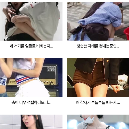
왜 거기를 얼굴로 비비는지...
청순한 자태를 뽐내는중인...
춤이 너무 격렬하다보니...
왜 갑자기 부들부들 떠는지....