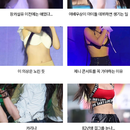
장카설유 이전에는 얘였다...
여배우상이 아이돌 데뷔하면 생기는 일
이 의상은 노린 듯
제니 콘서트를 꼭 가야하는 이유
카리나
82년생 걸그룹 눈나...