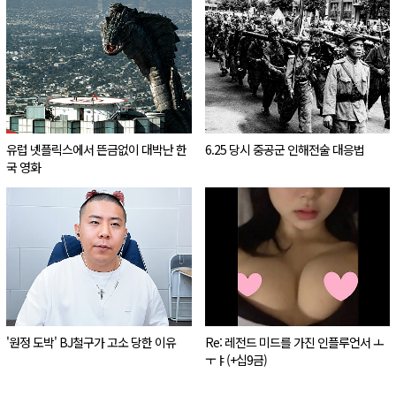
유럽 넷플릭스에서 뜬금없이 대박난 한
6.25 당시 중공군 인해전술 대응법
국 영화
'원정 도박' BJ철구가 고소 당한 이유
Re: 레전드 미드를 가진 인플루언서 ㅗ
ㅜㅑ(+십9금)