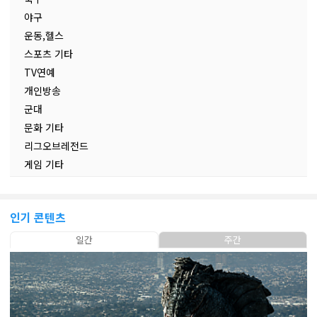
야구
운동,헬스
스포츠 기타
TV연예
개인방송
군대
문화 기타
리그오브레전드
게임 기타
인기 콘텐츠
일간
주간