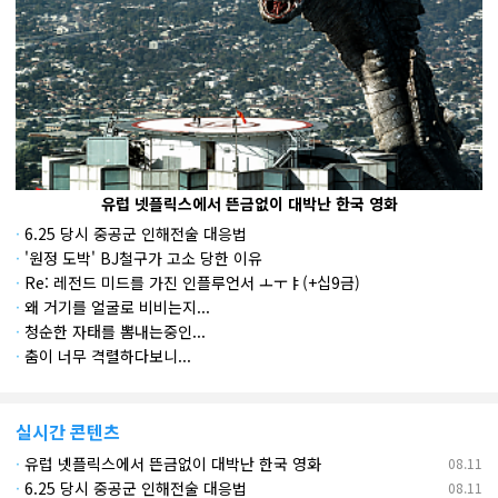
유럽 넷플릭스에서 뜬금없이 대박난 한국 영화
·
6.25 당시 중공군 인해전술 대응법
·
'원정 도박' BJ철구가 고소 당한 이유
·
Re: 레전드 미드를 가진 인플루언서 ㅗㅜㅑ(+십9금)
·
왜 거기를 얼굴로 비비는지...
·
청순한 자태를 뽐내는중인...
·
춤이 너무 격렬하다보니...
실시간 콘텐츠
·
유럽 넷플릭스에서 뜬금없이 대박난 한국 영화
08.11
·
6.25 당시 중공군 인해전술 대응법
08.11