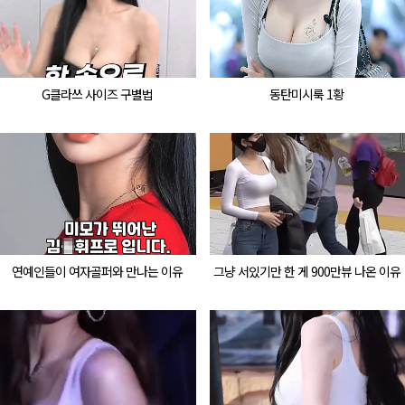
G클라쓰 사이즈 구별법
동탄미시룩 1황
연예인들이 여자골퍼와 만나는 이유
그냥 서있기만 한 게 900만뷰 나온 이유