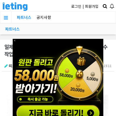
로그인
|
회원가입
파트너스
공지사항
파트너스
×
일제의 만행으로 무려 20년 걸린 미륵사지 석탑 보수
작업
띠로리리
2025.11.12 23:11