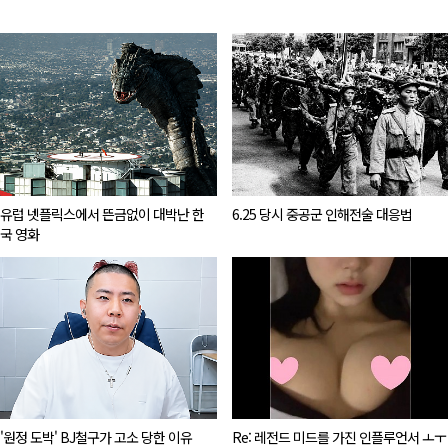
유럽 넷플릭스에서 뜬금없이 대박난 한
6.25 당시 중공군 인해전술 대응법
국 영화
'원정 도박' BJ철구가 고소 당한 이유
Re: 레전드 미드를 가진 인플루언서 ㅗㅜ