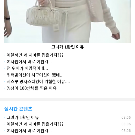
그녀가 1황인 이유
·
이럴꺼면 왜 치마를 입은거지???
·
여사친에서 바로 여친각...
·
점 위치가 치명적이네...
·
워터밤여신이 시구여신이 됐네...
·
시스루 망사스타킹이 위험한 이유....
·
영상이 100만뷰를 찍은 이유
실시간 콘텐츠
·
그녀가 1황인 이유
08.06
·
이럴꺼면 왜 치마를 입은거지???
08.06
·
여사친에서 바로 여친각...
08.06