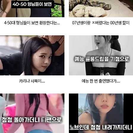
4-50대 형님들이 보면 환장한다는...
07년생이랑 ㅈ버렸다는 00년생 할미
카리나 사복이....
예능 한 번 출연했다가....