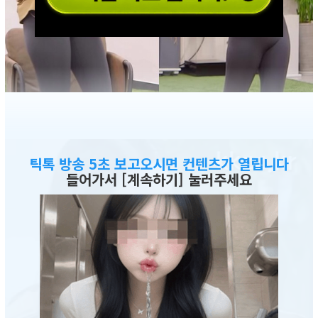
틱톡 방송 5초 보고오시면 컨텐츠가 열립니다
들어가서 [계속하기] 눌러주세요