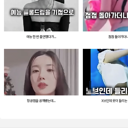
예능 한 번 출연했다가....
점점 돌아가더니..
항공캠을 공개됐는데....
X브인데 옷이 들리는 바