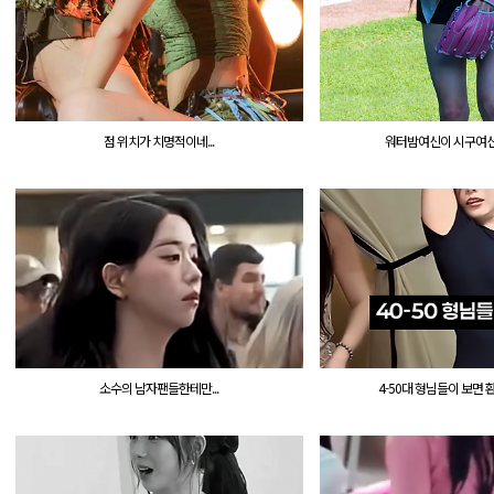
점 위치가 치명적이네...
워터밤여신이 시구여신이
소수의 남자팬들한테만...
4-50대 형님들이 보면 환