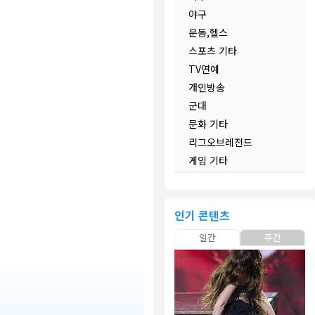
야구
운동,헬스
스포츠 기타
TV연예
개인방송
군대
문화 기타
리그오브레전드
게임 기타
인기 콘텐츠
일간
주간