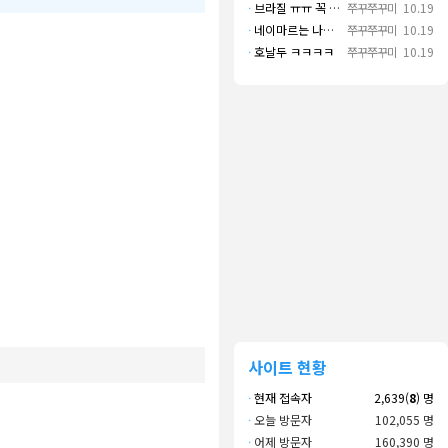
·
브라질 ㅠㅠ 꼭 나오길..
쭈꾸쭈꾸미
10.19
·
네이마르는 나가면 음바페만 좋겠네
쭈꾸쭈꾸미
10.19
·
호날두 ㅋㅋㅋㅋ
쭈꾸쭈꾸미
10.19
사이트 현황
·
현재 접속자
2,639(
8
) 명
·
오늘 방문자
102,055 명
·
어제 방문자
160,390 명