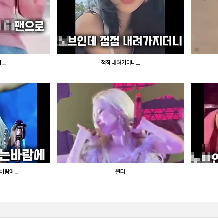
..
점점 내려가더니....
람에...
윈터