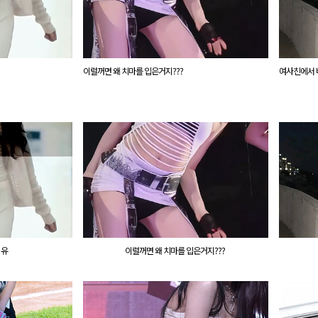
이럴꺼면 왜 치마를 입은거지???
여사친에서 바
이유
이럴꺼면 왜 치마를 입은거지???