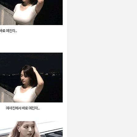
로 여친각...
여사친에서 바로 여친각...