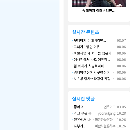
뒷태마저 이래버리면...
면
실시간 콘텐츠
·
뒷태마저 이래버리면...
08.07
·
그녀가 1황인 이유
08.06
·
이럴꺼면 왜 치마를 입은거지???
08.06
·
여사친에서 바로 여친각...
08.06
·
점 위치가 치명적이네...
08.06
·
워터밤여신이 시구여신이 됐네...
08.06
·
시스루 망사스타킹이 위험한 이유....
08.06
실시간 댓글
·
좋아요
연우이모
03.05
·
먹고 싶은 음식 실컷 먹고 그 영상으로 떼 돈도 버네 ㄷㄷ. 하고 싶은 것만 하고 부자되네.
yoonsukjang
10.28
·
맨유에서 나왔으면 좋겠다
파란하늘은하수
10.26
·
포부가..
파란하늘은하수
10.26