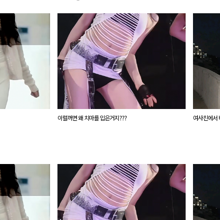
이럴꺼면 왜 치마를 입은거지???
여사친에서 바