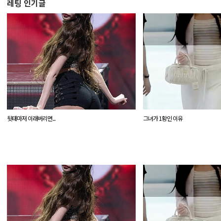
레팅 인기글
뒷태마저 이래버리면...
그녀가 1황인 이유