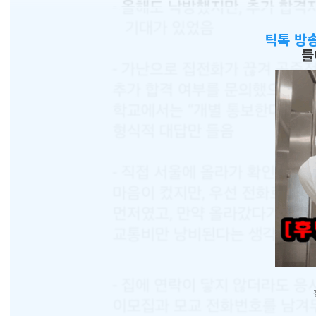
틱톡 방
들