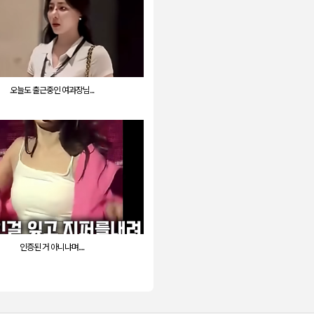
오늘도 출근중인 여과장님...
인증된 거 아니냐며....