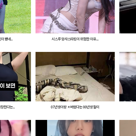
 됐네...
시스루 망사스타킹이 위험한 이유....
장한다는...
07년생이랑 ㅈ버렸다는 00년생 할미