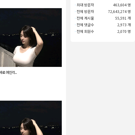
·
최대 방문자
463,604 명
·
전체 방문자
72,643,274 명
·
전체 게시물
55,591 개
·
전체 댓글수
2,973 개
·
전체 회원수
2,070 명
로 여친각...