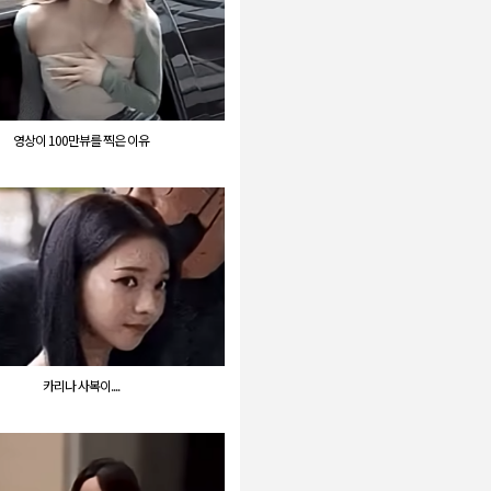
영상이 100만뷰를 찍은 이유
카리나 사복이....