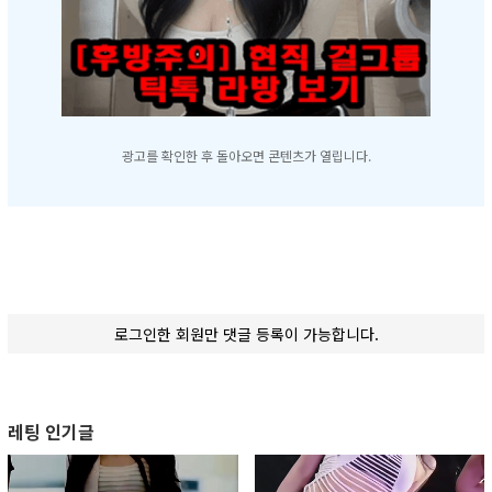
광고를 확인한 후 돌아오면 콘텐츠가 열립니다.
로그인한 회원만 댓글 등록이 가능합니다.
레팅 인기글