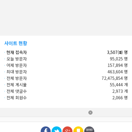
사이트 현황
·
현재 접속자
3,507(
8
) 명
·
오늘 방문자
95,025 명
·
어제 방문자
157,894 명
·
최대 방문자
463,604 명
·
전체 방문자
72,475,854 명
·
전체 게시물
55,444 개
·
전체 댓글수
2,973 개
·
전체 회원수
2,066 명
×