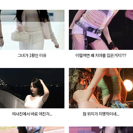
그녀가 1황인 이유
이럴꺼면 왜 치마를 입은거지???
여사친에서 바로 여친각...
점 위치가 치명적이네...