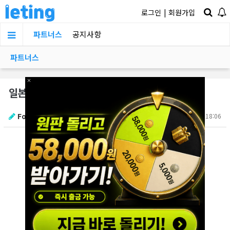
로그인
|
회원가입
파트너스
공지사항
파트너스
×
일본 경찰한테 검문 당하는 한국인
Fori
2025.07.03 18:06