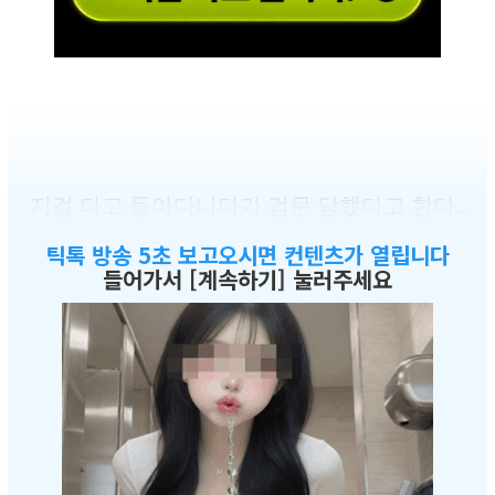
저걸 타고 돌아다니다가 검문 당했다고 한다..
틱톡 방송 5초 보고오시면 컨텐츠가 열립니다
들어가서 [계속하기] 눌러주세요