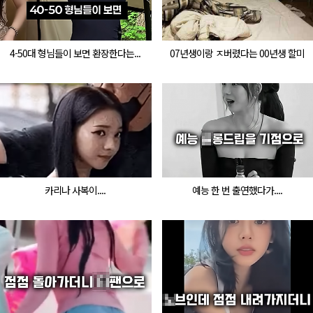
4-50대 형님들이 보면 환장한다는...
07년생이랑 ㅈ버렸다는 00년생 할미
카리나 사복이....
예능 한 번 출연했다가....