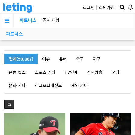
로그인
|
회원가입
파트너스
공지사항
파트너스
전체(50,867)
이슈
유머
축구
야구
운동,헬스
스포츠 기타
TV연예
개인방송
군대
문화 기타
리그오브레전드
게임 기타