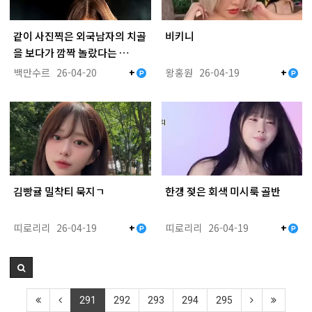
같이 사진찍은 외국남자의 치골
비키니
을 보다가 깜짝 놀랐다는 …
백만수르
26-04-20
왕홍원
26-04-19
+
+
김빵귤 밀착티 묵지ㄱ
한갱 젖은 회색 미시룩 골반
띠로리리
26-04-19
띠로리리
26-04-19
+
+
291
292
293
294
295