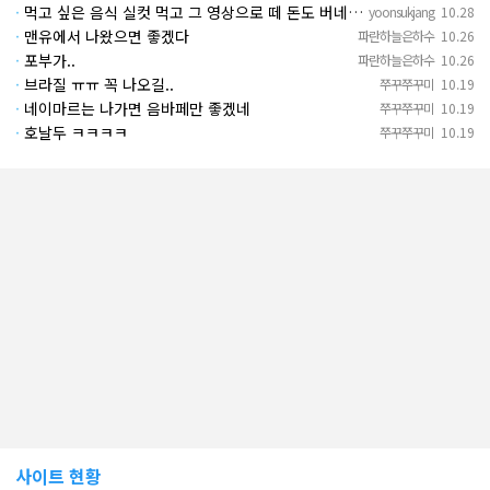
·
먹고 싶은 음식 실컷 먹고 그 영상으로 떼 돈도 버네 ㄷㄷ. 하고 싶은 것만 하고 부자되네.
yoonsukjang
10.28
·
맨유에서 나왔으면 좋겠다
파란하늘은하수
10.26
·
포부가..
파란하늘은하수
10.26
·
브라질 ㅠㅠ 꼭 나오길..
쭈꾸쭈꾸미
10.19
·
네이마르는 나가면 음바페만 좋겠네
쭈꾸쭈꾸미
10.19
·
호날두 ㅋㅋㅋㅋ
쭈꾸쭈꾸미
10.19
사이트 현황