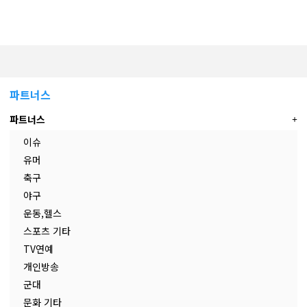
파트너스
파트너스
이슈
유머
축구
야구
운동,헬스
스포츠 기타
TV연예
개인방송
군대
문화 기타