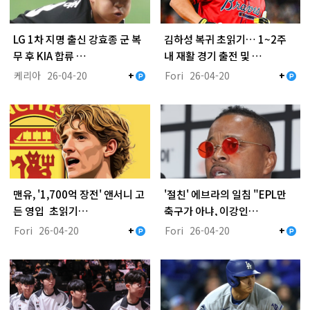
LG 1차 지명 출신 강효종 군 복
김하성 복귀 초읽기… 1~2주
무 후 KIA 합류 …
내 재활 경기 출전 및 …
케리아
26-04-20
Fori
26-04-20
+
+
맨유, '1,700억 장전' 앤서니 고
'절친' 에브라의 일침 "EPL만
든 영입 초읽기…
축구가 아냐, 이강인…
Fori
26-04-20
Fori
26-04-20
+
+