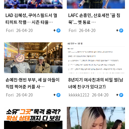
LAD 김혜성, 쿠어스필드서 멀
LAFC 손흥민, 산호세전 '골 침
티히트 작렬… 시즌 타율…
묵'... 옛 동료 …
Fori
26-04-20
Fori
26-04-20
+
+
손예진·현빈 부부, 세 살 아들이
8년지기 여사친과의 비밀 썰(남
직접 찍어준 커플 사…
녀에 친구가 있다고?)
Fori
26-04-20
kkkkk1212
26-04-20
+
+