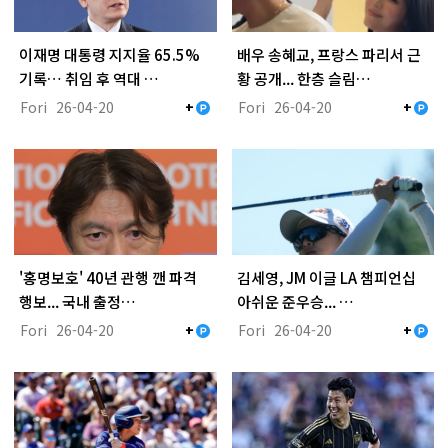
이재명 대통령 지지율 65.5%
배우 송혜교, 프랑스 파리서 근
기록… 취임 후 역대 …
황 공개... 한층 슬림…
Fori
26-04-20
Fori
26-04-20
+
+
'홍명보호' 40년 관행 깬 파격
김세영, JM 이글 LA 챔피언십
행보... 국내 출정…
아쉬운 준우승... …
Fori
26-04-20
Fori
26-04-20
+
+