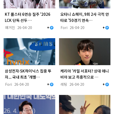
KT 롤스터 6연승 질주 '2026
오타니 쇼헤이, 9회 2사 극적 안
LCK 단독 선두 …
타로 '50경기 연속…
매거진
26-04-20
Fori
26-04-20
+
+
삼성전자·SK하이닉스 집중 투
케리아 '카밀 서포터? 상대 애니
자... 국내 최초 '개별…
비아 보고 즉흥적으로 …
Fori
26-04-20
레팅
26-04-20
+
+