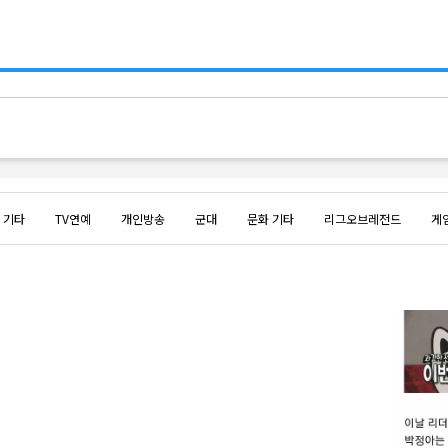
 기타
TV연예
개인방송
군대
문화 기타
리그오브레전드
게