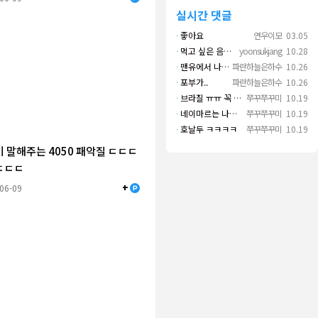
실시간 댓글
·
좋아요
연우이모
03.05
·
먹고 싶은 음식 실컷 먹고 그 영상으로 떼 돈도 버네 ㄷㄷ. 하고 싶은 것만 하고 부자되네.
yoonsukjang
10.28
·
맨유에서 나왔으면 좋겠다
파란하늘은하수
10.26
·
포부가..
파란하늘은하수
10.26
·
브라질 ㅠㅠ 꼭 나오길..
쭈꾸쭈꾸미
10.19
·
네이마르는 나가면 음바페만 좋겠네
쭈꾸쭈꾸미
10.19
·
호날두 ㅋㅋㅋㅋ
쭈꾸쭈꾸미
10.19
 말해주는 4050 패악질 ㄷㄷㄷ
ㄷㄷㄷ
+
-06-09