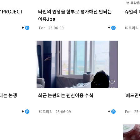
 PROJECT
타인의 인생을 함부로 평가해선 안되는
쥬얼리 
이유.jpg
+
+
Fori
25-06-09
띠로리리
다는 논쟁
최근 논란되는 펜션이용 수칙
'배드민
+
+
띠로리리
25-06-09
Fori
25