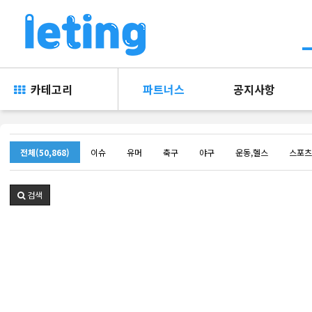
카테고리
파트너스
공지사항
전체(50,868)
이슈
유머
축구
야구
운동,헬스
스포츠
검색