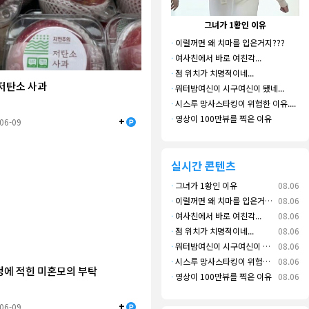
그녀가 1황인 이유
·
이럴꺼면 왜 치마를 입은거지???
·
여사친에서 바로 여친각...
·
점 위치가 치명적이네...
저탄소 사과
·
워터밤여신이 시구여신이 됐네...
·
시스루 망사스타킹이 위험한 이유....
·
영상이 100만뷰를 찍은 이유
+
-06-09
실시간 콘텐츠
·
그녀가 1황인 이유
08.06
·
이럴꺼면 왜 치마를 입은거지???
08.06
·
여사친에서 바로 여친각...
08.06
·
점 위치가 치명적이네...
08.06
·
워터밤여신이 시구여신이 됐네...
08.06
·
시스루 망사스타킹이 위험한 이유....
08.06
에 적힌 미혼모의 부탁
·
영상이 100만뷰를 찍은 이유
08.06
+
-06-09