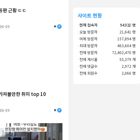
등판 근황 ㄷㄷ
사이트 현황
·
현재 접속자
943(
1
) 명
+
-06-09
·
오늘 방문자
21,641 명
·
어제 방문자
157,894 명
·
최대 방문자
463,604 명
·
전체 방문자
72,402,470 명
·
전체 게시물
55,379 개
·
전체 댓글수
2,972 개
·
전체 회원수
2,066 명
가져볼만한 취미 top 10
+
-06-09