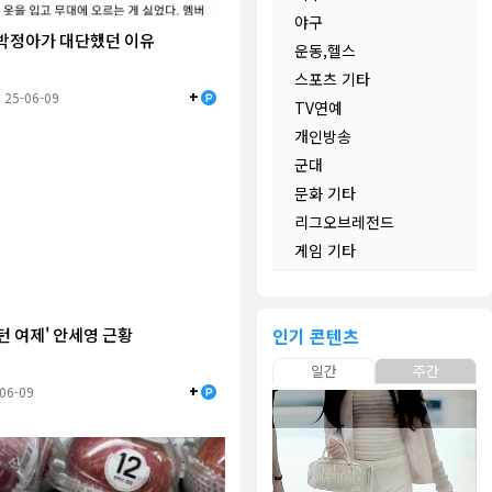
야구
박정아가 대단했던 이유
운동,헬스
스포츠 기타
+
25-06-09
TV연예
개인방송
군대
문화 기타
리그오브레전드
게임 기타
턴 여제' 안세영 근황
인기 콘텐츠
일간
주간
+
-06-09