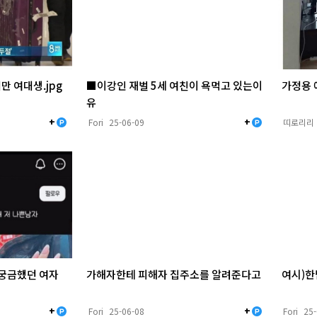
만 여대생.jpg
■이강인 재벌 5세 여친이 욕먹고 있는이
가정용 
유
+
+
Fori
25-06-09
띠로리리
궁금했던 여자
가해자한테 피해자 집주소를 알려준다고
여시)한
+
+
Fori
25-06-08
Fori
25