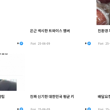
은근 섹시한 트와이스 멤버
친환경 
+
+
Fori
25-06-09
Fori
25
꿀팁
진짜 신기한 대한민국 평균 키
배달요청
+
+
Fori
25-06-09
Fori
25