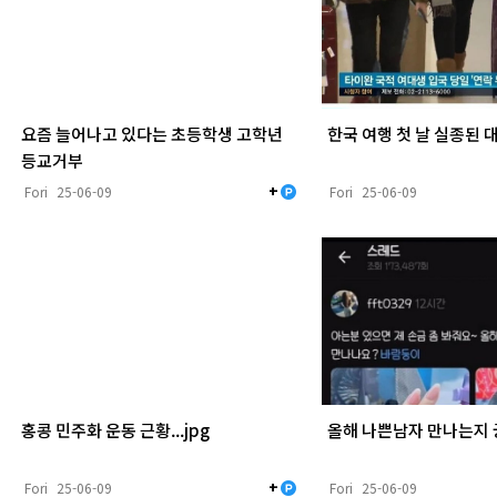
요즘 늘어나고 있다는 초등학생 고학년
한국 여행 첫 날 실종된 대
등교거부
+
Fori
25-06-09
Fori
25-06-09
홍콩 민주화 운동 근황...jpg
올해 나쁜남자 만나는지 
+
Fori
25-06-09
Fori
25-06-09