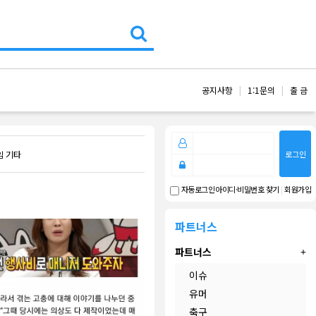
공지사항
1:1문의
출 금
로그인
임 기타
아이디·비밀번호 찾기
|
회원가입
자동로그인
파트너스
파트너스
이슈
유머
축구