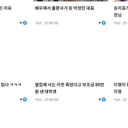
은 이유
배우에서 출판사가 된 박정민 대표
송지효가
장님
+
+
Fori
25-06-08
Fori
25
 없다 ㅋㅋㅋ
옆집에 사는 이웃 죽었다고 부조금 80만
지형이 
원 낸 대학생
지형
+
+
Fori
25-06-08
Fori
25