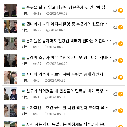
속옷을 잘 안 입고 다녔던 장윤주가 첫 만남에 남편을 꼬신…
x2
배민
13
2024.06.03
권나라가 나의 아저씨 촬영 중 누군가의 뒷모습만 보고 눈물…
x2
배민
22
2024.06.03
남자들은 듣자마자 긴장감 백배가 된다는 여친의 질문 수준 …
x2
배민
3
2024.06.03
글래머 소유가 아무 수영복이나 못 입는다는 역대급 이유 (…
x2
배민
37
2024.06.03
사나와 덱스가 서로의 샤워 루틴을 공개 하면서 빵 터진 이…
x2
배민
2
2024.05.31
친구가 헤어졌을 때 찐친들의 단톡방 대화 특징 수준 (영상…
x2
배민
1
2024.05.31
남자라면 무조건 공감 할 사진 찍힐때 표정과 몸짓 수준 (…
x2
배민
8
2024.05.31
사람 사는거 다 똑같다는 이정재도 새벽까지 본다는 유튜브 …