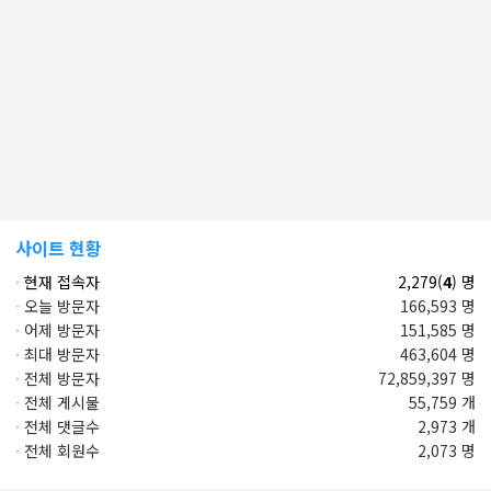
사이트 현황
·
현재 접속자
2,279(
4
) 명
·
오늘 방문자
166,593 명
·
어제 방문자
151,585 명
·
최대 방문자
463,604 명
·
전체 방문자
72,859,397 명
·
전체 게시물
55,759 개
·
전체 댓글수
2,973 개
·
전체 회원수
2,073 명