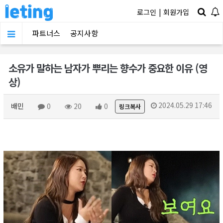
로그인
|
회원가입
파트너스
공지사항
소유가 말하는 남자가 뿌리는 향수가 중요한 이유 (영
상)
2024.05.29 17:46
배민
0
20
0
링크복사