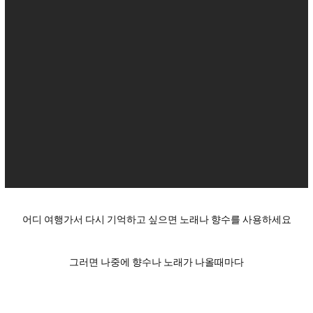
어디 여행가서 다시 기억하고 싶으면 노래나 향수를 사용하세요
그러면 나중에 향수나 노래가 나올때마다